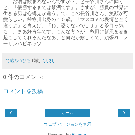
「お酒は飲まれないんですか？」と長谷川さんに聞く
と、「優勝するまでは禁酒です」。さすが、勝負の世界に
生きる男は心構えが違う。で、この長谷川さん、笑顔が可
愛らしい。雄物川出身の４０歳。「マスコミの表情と全く
違うよ」と言えば、「ね、恐くないでしょ」と茶目っ気
も…。まあ好青年です。こんな方々が、秋田に新風を巻き
起こしてくれるんだなあ、と何だか嬉しくて。頑張れ！ノ
ーザンハピネッツ。
門脇みつひろ
時刻:
12:21
0 件のコメント:
コメントを投稿
‹
›
ホーム
ウェブ バージョンを表示
Powered by
Blogger
.