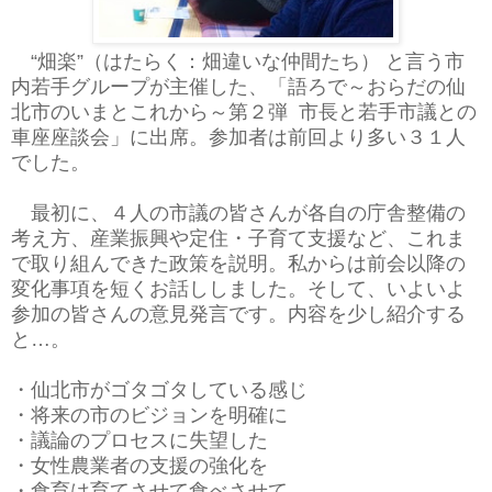
“畑楽”（はたらく：畑違いな仲間たち） と言う市
内若手グループが主催した、「語ろで～おらだの仙
北市のいまとこれから～第２弾 市長と若手市議との
車座座談会」に出席。参加者は前回より多い３１人
でした。
最初に、４人の市議の皆さんが各自の庁舎整備の
考え方、産業振興や定住・子育て支援など、これま
で取り組んできた政策を説明。私からは前会以降の
変化事項を短くお話ししました。そして、いよいよ
参加の皆さんの意見発言です。内容を少し紹介する
と…。
・仙北市がゴタゴタしている感じ
・将来の市のビジョンを明確に
・議論のプロセスに失望した
・女性農業者の支援の強化を
・食育は育てさせて食べさせて