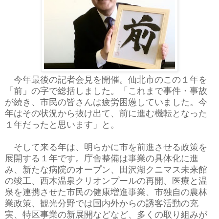
今年最後の記者会見を開催。仙北市のこの１年を
「前」の字で総括しました。「これまで事件・事故
が続き、市民の皆さんは疲労困憊していました。今
年はその状況から抜け出て、前に進む機転となった
１年だったと思います」と。
そして来る年は、明らかに市を前進させる政策を
展開する１年です。庁舎整備は事業の具体化に進
み、新たな病院のオープン、田沢湖クニマス未来館
の竣工、西木温泉クリオンプールの再開、医療と温
泉を連携させた市民の健康増進事業、市独自の農林
業政策、観光分野では国内外からの誘客活動の充
実、特区事業の新展開などなど、多くの取り組みが