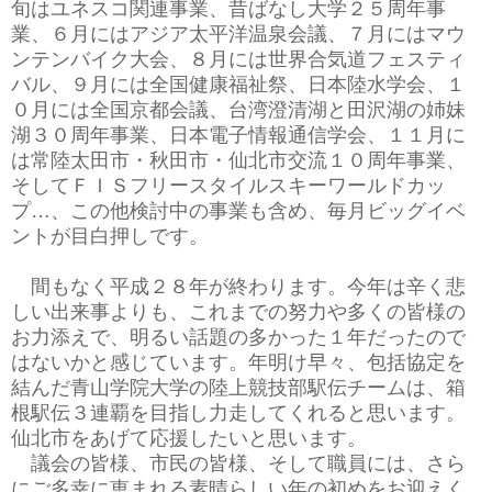
旬はユネスコ関連事業、昔ばなし大学２５周年事
業、６月にはアジア太平洋温泉会議、７月にはマウ
ンテンバイク大会、８月には世界合気道フェスティ
バル、９月には全国健康福祉祭、日本陸水学会、１
０月には全国京都会議、台湾澄清湖と田沢湖の姉妹
湖３０周年事業、日本電子情報通信学会、１１月に
は常陸太田市・秋田市・仙北市交流１０周年事業、
そしてＦＩＳフリースタイルスキーワールドカッ
プ…、この他検討中の事業も含め、毎月ビッグイベ
ントが目白押しです。
間もなく平成２８年が終わります。今年は辛く悲
しい出来事よりも、これまでの努力や多くの皆様の
お力添えで、明るい話題の多かった１年だったので
はないかと感じています。年明け早々、包括協定を
結んだ青山学院大学の陸上競技部駅伝チームは、箱
根駅伝３連覇を目指し力走してくれると思います。
仙北市をあげて応援したいと思います。
議会の皆様、市民の皆様、そして職員には、さら
にご多幸に恵まれる素晴らしい年の初めをお迎えく