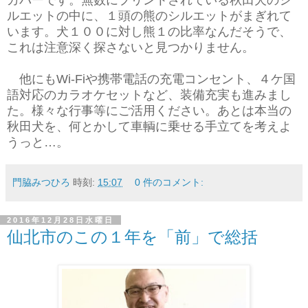
カバーです。無数にプリントされている秋田犬のシ
ルエットの中に、１頭の熊のシルエットがまぎれて
います。犬１００に対し熊１の比率なんだそうで、
これは注意深く探さないと見つかりません。
他にもWi-Fiや携帯電話の充電コンセント、４ケ国
語対応のカラオケセットなど、装備充実も進みまし
た。様々な行事等にご活用ください。あとは本当の
秋田犬を、何とかして車輌に乗せる手立てを考えよ
うっと…。
門脇みつひろ
時刻:
15:07
0 件のコメント:
2016年12月28日水曜日
仙北市のこの１年を「前」で総括