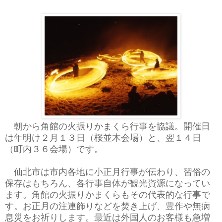
朝から角館の火振りかまくら行事を協議。開催日
は年明け２月１３日（桜並木会場）と、翌１４日
（町内３６会場）です。
仙北市は市内各地に小正月行事が伝わり、習俗の
保存はもちろん、各行事自体が観光資源になってい
ます。角館の火振りかまくらもその代表的な行事で
す。お正月の注連飾りなどを焚き上げ、豊作や無病
息災をお祈りします。最近は外国人のお客様も急増