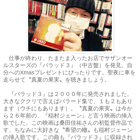
仕事が終わり、たまたま入ったお店でサザンオー
ルスターズの『バラッド３』（中古盤）を発見。自
分へのXmasプレゼントにぴったりです。聖夜に車を
走らせて〝真夏の果実〟を聴きましょう。
『バラッド３』は２０００年に発売されました。
大きなククリで言えばバラード集で、１も２もあり
ます（ウチにもあります）。〝真夏の果実〟は今か
ら２６年前の、『稲村ジェーン』と言う映画の挿入
歌でした。この映画は桑田佳祐さんの初監督作品で
す。ちなみに大好きな〝希望の轍〟も稲村ジェーン
の挿入歌です。この曲も『バラッド３』に収録され