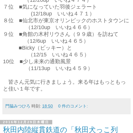
７位 ■気になっていた羽後ジェラート
(12/18up いいね４７１）
８位 ■仙北市が東京オリンピックのホストタウンに
（12/10up いいね４６６）
９位 ■角館の木村リウさん（９９歳）を訪ねて
（12/6up いいね４６５）
■Bicky（ビッキー）と
（12/15 いいね４６５）
10位 ■少し未来の通勤風景
（11/13up いいね４５９）
皆さん元気に行きましょう。来る年はもっともっ
と佳い１年です。
門脇みつひろ
時刻:
18:50
0 件のコメント:
2016年12月29日木曜日
秋田内陸縦貫鉄道の「秋田犬っこ列