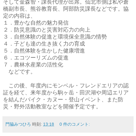
そして金森智・課長代理が出席。仙北市側は私や倉
橋副市長、熊谷教育長、阿部防災課長などです。協
定の内容は、
１．豊かな自然の魅力発信
２．防災意識のと災害対応力の向上
３．自然体験の促進と環境保全意識の情勢
４．子ども達の生き抜く力の育成
５．自然体験を生かした健康増進
６．エコツーリズムの促進
７．農林水産業の活性化
などです。
この後、年度内にモンベル・フレンドエリアの認
証を経て、来年度から駒ヶ岳・田沢湖や周辺エリア
を結んだバイク・カヌー・登山イベント、また防
災・野外活動教室などを開催予定です。
門脇みつひろ
時刻:
13:18
0 件のコメント: