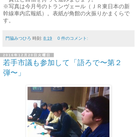
※写真は今月号のトランヴェール（ＪＲ東日本の新
幹線車内広報紙）。表紙が角館の火振りかまくらで
す。
門脇みつひろ
時刻:
8:19
0 件のコメント:
2016年12月20日火曜日
若手市議も参加して「語ろで〜第２
弾〜」