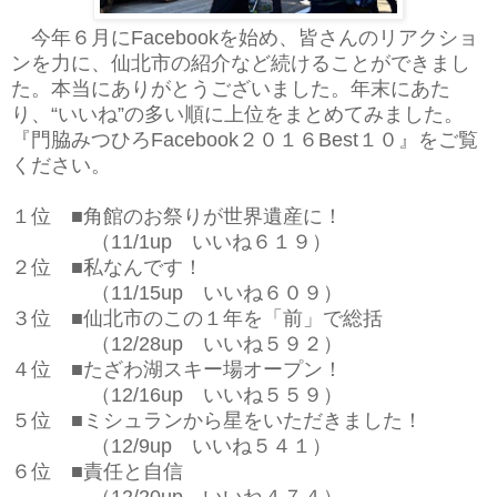
今年６月にFacebookを始め、皆さんのリアクショ
ンを力に、仙北市の紹介など続けることができまし
た。本当にありがとうございました。年末にあた
り、“いいね”の多い順に上位をまとめてみました。
『門脇みつひろFacebook２０１６Best１０』をご覧
ください。
１位 ■角館のお祭りが世界遺産に！
（11/1up いいね６１９）
２位 ■私なんです！
（11/15up いいね６０９）
３位 ■仙北市のこの１年を「前」で総括
（12/28up いいね５９２）
４位 ■たざわ湖スキー場オープン！
（12/16up いいね５５９）
５位 ■ミシュランから星をいただきました！
（12/9up いいね５４１）
６位 ■責任と自信
（12/20up いいね４７４）