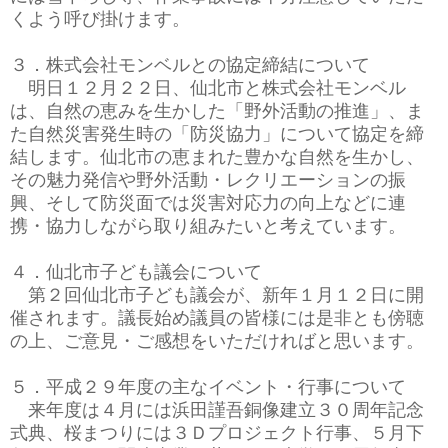
くよう呼び掛けます。
３．株式会社モンベルとの協定締結について
明日１２月２２日、仙北市と株式会社モンベル
は、自然の恵みを生かした「野外活動の推進」、ま
た自然災害発生時の「防災協力」について協定を締
結します。仙北市の恵まれた豊かな自然を生かし、
その魅力発信や野外活動・レクリエーションの振
興、そして防災面では災害対応力の向上などに連
携・協力しながら取り組みたいと考えています。
４．仙北市子ども議会について
第２回仙北市子ども議会が、新年１月１２日に開
催されます。議長始め議員の皆様には是非とも傍聴
の上、ご意見・ご感想をいただければと思います。
５．平成２９年度の主なイベント・行事について
来年度は４月には浜田謹吾銅像建立３０周年記念
式典、桜まつりには３Ｄプロジェクト行事、５月下