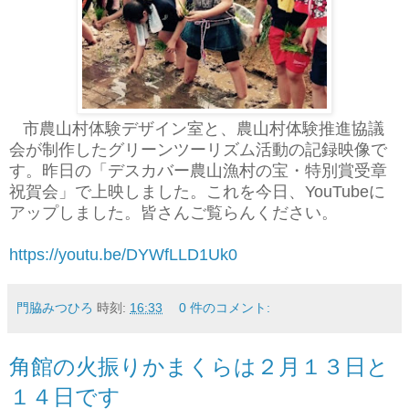
市農山村体験デザイン室と、農山村体験推進協議
会が制作したグリーンツーリズム活動の記録映像で
す。昨日の「デスカバー農山漁村の宝・特別賞受章
祝賀会」で上映しました。これを今日、YouTubeに
アップしました。皆さんご覧らんください。
https://youtu.be/DYWfLLD1Uk0
門脇みつひろ
時刻:
16:33
0 件のコメント:
角館の火振りかまくらは２月１３日と
１４日です