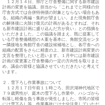
１２月１４日、県庁と庁舎整備に関する新市建設
計画の変更を協議。担当から「これまでと同様の分
庁舎方式では合併特例債の対象とならない場合もあ
る。組織の再編・集約が望ましい。また現角館庁舎
の解体後に火除け復元の計画があるとすれば、それ
も新市建設計画に盛り込んだ方が良い」との指摘を
いただきました。この協議を踏まえ、既に提案して
いる庁舎整備構想のＡ案を基本に、角館交流センタ
ー隣接地を角館庁舎の建設候補地とし、各庁舎への
組織の配置をさらに精査の上、新市建設計画変更の
文言を整理したいと思います。１月中には新市建設
計画の変更案と庁舎整備の一定の方向性を取りまと
め、議会の皆様と協議させていただきたいと考えて
います。
２．雪下ろし作業事故について
１２月１７日午前１１時ごろ、田沢湖神代地区で
７９歳男性が、庭木の雪下ろし作業中、ハシゴから
転落し軽傷を負う事故が発生しました。市民の皆様
には雪下ろし等、作業事故には十分注意していただ