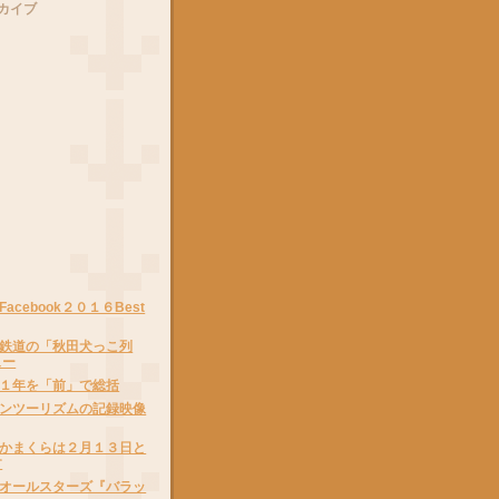
カイブ
acebook２０１６Best
鉄道の「秋田犬っこ列
ュー
１年を「前」で総括
ンツーリズムの記録映像
かまくらは２月１３日と
す
オールスターズ『バラッ