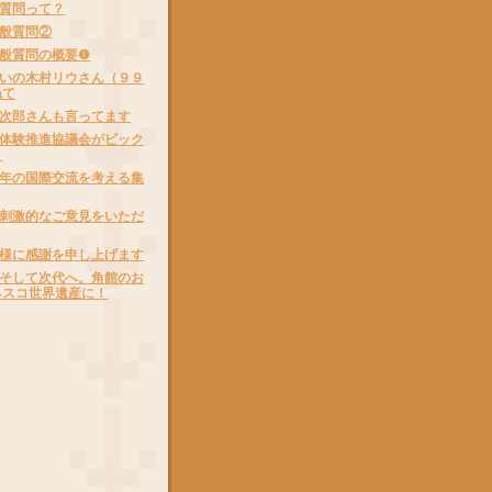
質問って？
般質問②
般質問の概要❶
いの木村リウさん（９９
ねて
次郎さんも言ってます
体験推進協議会がビック
！
年の国際交流を考える集
刺激的なご意見をいただ
様に感謝を申し上げます
そして次代へ。角館のお
ネスコ世界遺産に！