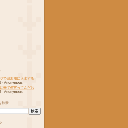
ト
ツで田沢湖に入水する
6
- Anonymous
に来て何言ってんだお
6
- Anonymous
を検索
ル