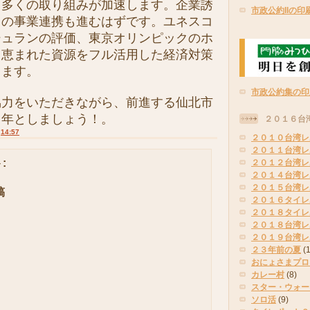
、多くの取り組みが加速します。企業誘
市政公約IIの印
との事業連携も進むはずです。ユネスコ
シュランの評価、東京オリンピックのホ
、恵まれた資源をフル活用した経済対策
きます。
市政公約集の印
力をいただきながら、前進する仙北市
１年としましょう！。
２０１６台
:
14:57
２０１０台湾レ
２０１１台湾レ
:
２０１２台湾レ
２０１４台湾レ
２０１５台湾レ
稿
２０１６タイレ
２０１８タイレ
２０１８台湾レ
２０１９台湾レ
２３年前の夏
(
おにょさまプロ
カレー村
(8)
スター・ウォー
ソロ活
(9)