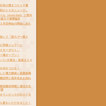
日本の雪まつり１０選
田の１０大ニュース」
ル（mont-bell）と野外
災協力で連携協定
２月定例会の閉会にあた
加して「語ろで〜第２
た羽後ジェラート
スターダスト」
ー場オープン！
ャパン大逆点」放送は２４
を叩きつける！
した電力開発と産業振興
業訪問と高井先生お別れ
期岩盤浴再開と湯治文化
要望
オリンピックのホストタ
ら星をいただきました！