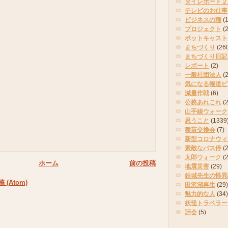
タイレポート２
テレビのお仕事
ビジネスの種
(
プロジェクト
(
ポットキャスト
まちづくり
(26
まちづくり日記
レポート
(2)
一般社団法人
(
気になる報道ピ
減量作戦
(6)
公務あれこれ
(
山手線ウォーク
思うこと
(1339
種苗交換会
(7)
新型コロナウィ
素敵なバス停
(2
太郎ウォーク
(
ホーム
前の投稿
地震災害
(29)
鉄城先生の怪異
(Atom)
田沢湖再生
(29)
魅力的な人
(34)
妖怪トラベラー
話会
(5)