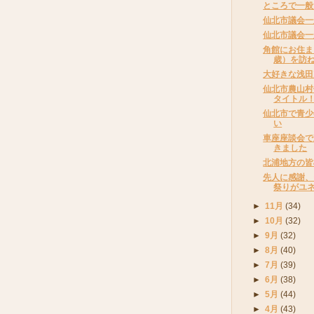
ところで一般
仙北市議会一
仙北市議会一
角館にお住ま
歳）を訪
大好きな浅田
仙北市農山村
タイトル
仙北市で青少
い
車座座談会で
きました
北浦地方の皆
先人に感謝、
祭りがユ
►
11月
(34)
►
10月
(32)
►
9月
(32)
►
8月
(40)
►
7月
(39)
►
6月
(38)
►
5月
(44)
►
4月
(43)