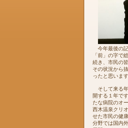
今年最後の記
「前」の字で
続き、市民の
その状況から
ったと思いま
そして来る年
開する１年で
たな病院のオ
西木温泉クリ
せた市民の健
分野では国内