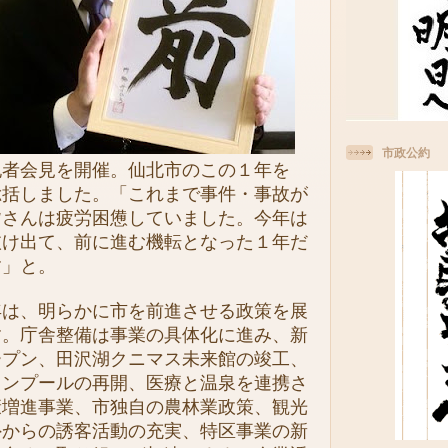
市政公約
者会見を開催。仙北市のこの１年を
総括しました。「これまで事件・事故が
皆さんは疲労困憊していました。今年は
抜け出て、前に進む機転となった１年だ
す」と。
は、明らかに市を前進させる政策を展
す。庁舎整備は事業の具体化に進み、新
ープン、田沢湖クニマス未来館の竣工、
オンプールの再開、医療と温泉を連携さ
康増進事業、市独自の農林業政策、観光
外からの誘客活動の充実、特区事業の新