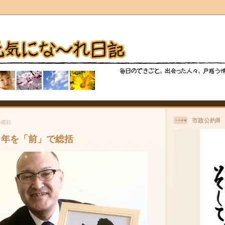
市政公約Ⅲ
水曜日
１年を「前」で総括