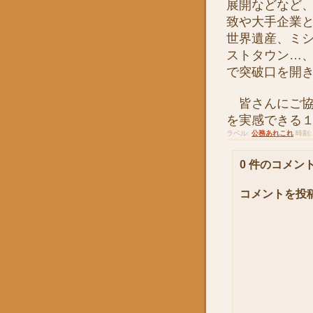
展開などなど
致や大手企業
世界遺産、ミ
ストタウン…
で突破口を開
皆さんにご協
を実感できる
ラベル:
公務あれこれ
時刻
0 件のコメント
コメントを投