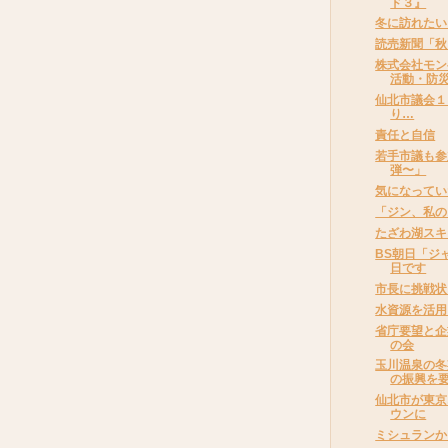
ド３』
冬に訪れたい
読売新聞「秋
株式会社モンベ
活動・防
仙北市議会１
り…
責任と自信
若手市議も参
弾〜」
気になってい
「ジン、私の
たざわ湖スキ
BS朝日「ジ
日です
市長に挑戦状
水資源を活用
省庁要望と企
の会
玉川温泉の冬
の振興を
仙北市が東京
ウンに
ミシュランか