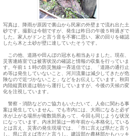
写真は、降雨が原因で裏山から民家の外壁まで流れ出た土
砂です。撮影は今朝ですが、発生は昨日の午後５時過ぎで
した。家人がドンと言う音を不審に思い、家の回りを確認
したら木と土砂が壁に達していたそうです。
この他、道路や田んぼの冠水も相当ありました。現在、
災害連絡室では被害状況の確認と情報の収集を行っていま
す。午前１１時の防災無線一斉送信では、「道路の通行止
め等は発生していないこと、河川流量は減少してきたが危
険なので近づかないこと」などをお伝えしています。秋田
内陸縦貫鉄道は朝から運行していますが、今後の天候の変
化を注視しています。
警察・消防などのご協力もいただいて、人命に関わる事
案は発生していません。でも市内には、大雨になると必ず
水が上がる場所が複数箇所あって、今回も同じような状況
になっています。内水対策は一昨年前から本格化している
とは言え、災害の発生現場では、「市に言えば県だと言う
し、県に言えば市だと言うし、建設部か農林部かもハッキ