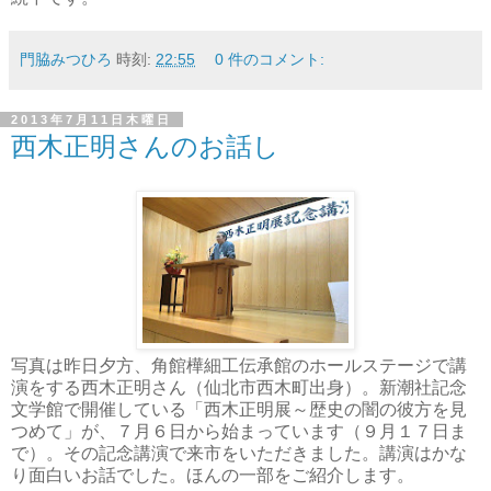
門脇みつひろ
時刻:
22:55
0 件のコメント:
2013年7月11日木曜日
西木正明さんのお話し
写真は昨日夕方、角館樺細工伝承館のホールステージで講
演をする西木正明さん（仙北市西木町出身）。新潮社記念
文学館で開催している「西木正明展～歴史の闇の彼方を見
つめて」が、７月６日から始まっています（９月１７日ま
で）。その記念講演で来市をいただきました。講演はかな
り面白いお話でした。ほんの一部をご紹介します。