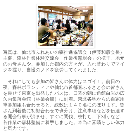
写真は、仙北市ふれあいの森推進協議会（伊藤和彦会長）
主催、森林作業体験交流会「作業後懇親会」の様子。地元
のお母さんや、参加した都内の方々が、入れ替わりでマイ
クを握り、自慢のノドを疲労してくれました。
それにしても参加の皆さんの体力はスゴイ！。前日の
夜、森林ボランティアや仙北市首都圏ふるさと会の皆さん
を乗せて東京を出発したバスは、日曜の朝に角館白岩の広
久内集落会館（林業会館）に到着。東北各地からの自家用
車参加組も合わせると、総数は１４０名にのぼります。皆
さん到着後に初顔合わせで班分け、注意事項などを伝達す
る開会行事が済ませ、すぐに間伐、枝打ち、下刈りなど、
各作業の森林整備に着手しました。本当に素晴らしい体力
と気力です。