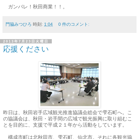
ガンバレ！秋田商業！！。
門脇みつひろ
時刻:
1:04
0 件のコメント:
2013年7月23日火曜日
応援ください
昨日は、秋田岩手広域観光推進協議会総会で雫石町へ。こ
の協議会は、秋田・岩手間の広域で観光振興に取り組むこ
とを目的に、支援で平成２１年から活動をしています。
構成市町は北秋田市、雫石町、仙北市。それに各観光協