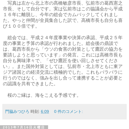
写真は左から北上市の髙橋敏彦市長、弘前市の葛西憲之
市長、そして自分です。実は弘前市はこの協議会から平成
１６年に離脱し、今年の総会でカムバックしてくれまし
た。やっと仲間が全員集合した訳で、高橋市長も自分も喜
び１００倍です。
総会では、平成２４年度事業や決算の承認、平成２５年
度の事業と予算の承認が行われました。総会後の鼎談で
は、葛西市長から「ウソの食害の対策として鷹匠の協力を
要請しようと思っています」の発言。これには高橋市長も
自分も興味津々で、「ぜひ鷹匠を使い回しさせてくださ
い」。また国外対策としては、弘前市・北上市ともに東ア
ジア諸国との経済交流に積極的でした。これもバラバラに
行うのではなく、強みを出し合って連携することが必要と
の認識を共有できました。
桜のご縁は、海をこえる予感です。
門脇みつひろ
時刻:
6:09
0 件のコメント:
2013年7月16日火曜日