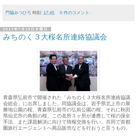
門脇みつひろ
時刻:
17:45
0 件のコメント:
2013年7月18日木曜日
みちのく３大桜名所連絡協議会
青森県弘前市で開催された「みちのく３大桜名所連絡協議
会総会」に出席しました。同協議会は、岩手県北上市の展
勝地公園の桜、青森県弘前市の弘前公園の桜、それに秋田
県仙北市の角館の桜、この名所３ヶ所が連携して桜の保全
手法、また課題解決に向けて情報交換を行い、共同で首都
圏旅行エージェントへ商品販売などを行おうと言うもの。