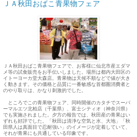
ＪＡ秋田おばこ青果物フェア
ＪＡ秋田おばこ青果物フェアで、お客様に仙北市産エダマ
メ等の試食販売をお手伝いしました。場所は都内大田区の
イトーヨーカ堂大森店。青果物は天候不順などで値が大き
く動きます。その価格と品質に一番敏感な首都圏消費者と
のやり取りは、かなり刺激的でした。
ところでこの青果物フェア、同時開催のカタチでスーパ
ーマルエツ北柏店（千葉県）、富士シティオ（神奈川県）
でも実施されました。夕方の報告では、秋田産の青果はい
ずれも好評でした。「秋田は清浄な空気と水、大地」「秋
田県人は真面目で忍耐強い」のイメージが定着していて、
それが青果にも共通している印象です。