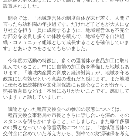
設置されました。
開会では、「地域運営体の制度自体が未だ若く、人間で
言ったら幼稚園の年少組です。だけれど子どもが大人にな
り社会を担う一員に成長するように、地域運営体も不完全
な部分を改良し多くの体験を積んで、地域を守る自治組
織・コミュニティ組織として成長することを確信していま
す」とあいさつをさせてもらいました。
今年度の活動の特徴は、多くの運営体が食品加工に取り
組んでいること。中には自前の加工所を準備した地域もあ
ります。「地域内産業の育成と経済対策」が、地域を守る
政策には有効だという意識の現れだと感じます。また地域
に伝わる伝統芸能や文化財保護にも熱心なことが分かり、
熊谷教育長などは「本当にありがたいことです。感動して
います」と話していました。
議論となった種苗交換会への参加の形態については、
「種苗交換会事務局や市長とさらに話し合いを深め、その
スタンスを明らかにすること」にしました。また毎年多額
の出費となっている除雪活動については、「地域運営体の
交付金に含めていた考え方から、別枠での財源確保を考え