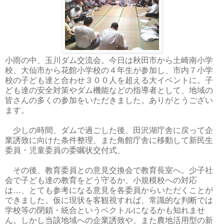
小雨の中、玉川ダム交流会。今日は秋田市から土崎南小学
校、大仙市から花館小学校の４年生が参加し、市内７小学
校の子ども達と合わせ３００人を超える大イベントに。子
ども達の安全対策やダム機能などの指導者として、地域の
皆さんの多くの参加をいただきました。ありがとうござい
ます。
少しの時間、ダムで過ごした後、田沢湖庁舎に戻って企
業誘致に向けた条件整理、また角館庁舎に移動して新民生
委員・児童委員の委嘱状交付式、
その後、教育委員との意見交換会で教育長室へ。少子社
会で子ども達の教育をどう守るか、小規模校への対応
は…、とても参考になる意見を各委員からいただくことが
できました。仮に現状を客観視すれば、常識的な判断では
学校等の閉鎖・統合というベクトルになるかも知れませ
ん。しかし当該地域への企業誘致や、また農地活用型の新