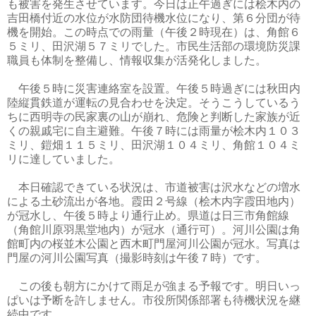
も被害を発生させています。今日は正午過ぎには桧木内の
吉田橋付近の水位が水防団待機水位になり、第６分団が待
機を開始。この時点での雨量（午後２時現在）は、角館６
５ミリ、田沢湖５７ミリでした。市民生活部の環境防災課
職員も体制を整備し、情報収集が活発化しました。
午後５時に災害連絡室を設置。午後５時過ぎには秋田内
陸縦貫鉄道が運転の見合わせを決定。そうこうしているう
ちに西明寺の民家裏の山が崩れ、危険と判断した家族が近
くの親戚宅に自主避難。午後７時には雨量が桧木内１０３
ミリ、鎧畑１１５ミリ、田沢湖１０４ミリ、角館１０４ミ
リに達していました。
本日確認できている状況は、市道被害は沢水などの増水
による土砂流出が各地。霞田２号線（桧木内字霞田地内）
が冠水し、午後５時より通行止め。県道は日三市角館線
（角館川原羽黒堂地内）が冠水（通行可）。河川公園は角
館町内の桜並木公園と西木町門屋河川公園が冠水。写真は
門屋の河川公園写真（撮影時刻は午後７時）です。
この後も朝方にかけて雨足が強まる予報です。明日いっ
ぱいは予断を許しません。市役所関係部署も待機状況を継
続中です。