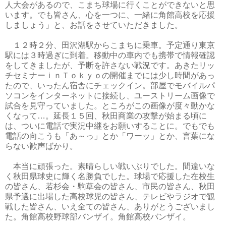
人大会があるので、こまち球場に行くことができないと思
います。でも皆さん、心を一つに、一緒に角館高校を応援
しましょう」と、お話をさせていただきました。
１２時２分、田沢湖駅からこまちに乗車。予定通り東京
駅には３時過ぎに到着。移動中の車内でも携帯で情報確認
をしてきましたが、予断を許さない戦況です。あきたリッ
チセミナーｉｎＴｏｋｙｏの開催までには少し時間があっ
たので、いったん宿舎にチェックイン。部屋でモバイルパ
ソコンをインターネットに接続し、ユーストリーム画像で
試合を見守っていました。ところがこの画像が度々動かな
くなって…。延長１５回、秋田商業の攻撃が始まる頃に
は、ついに電話で実況中継をお願いすることに。でもでも
電話の向こうも「あ～っ」とか「ワーッ」とか、言葉にな
らない歓声ばかり。
本当に頑張った。素晴らしい戦いぶりでした。間違いな
く秋田県球史に輝く名勝負でした。球場で応援した在校生
の皆さん、若杉会・駒草会の皆さん、市民の皆さん、秋田
県予選に出場した高校球児の皆さん、テレビやラジオで観
戦した皆さん、いえ全ての皆さん、ありがとうございまし
た。角館高校野球部バンザイ。角館高校バンザイ。