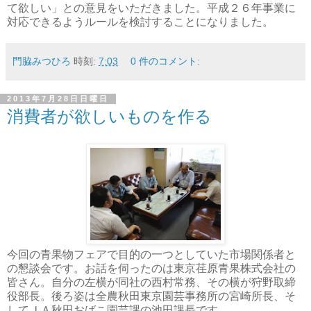
て欲しい」との意見をいただきました。平成２６年事業に
対応できるようルールを検討することになりました。
門脇みつひろ
時刻:
7:03
0 件のコメント:
2013年7月28日日曜日
消費者が欲しいものを作る
今回の青果物フェアで目的の一つとしていた市場関係者と
の懇談会です。お話を伺ったのは東京荏原青果株式会社の
皆さん。自分の左横が同社の西村常務、その横が狩野取締
役部長。後ろ姿は全農秋田東京園芸事務所の宮崎所長、そ
してＪＡ秋田おばこ園芸課の池田課長です。