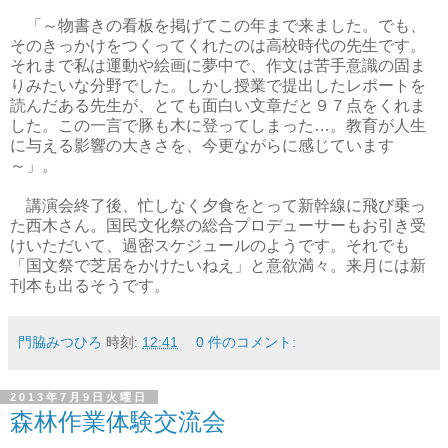
「～物書きの看板を掲げてこの年まで来ました。でも、
そのきっかけをつくってくれたのは高校時代の先生です。
それまで私は運動や絵画に夢中で、作文は苦手意識の固ま
りみたいな分野でした。しかし授業で提出したレポートを
読んだある先生が、とても面白い文章だと９７点をくれま
した。この一言で豚も木に登ってしまった…。教育が人生
に与える影響の大きさを、今更ながらに感じています
～」。
講演会終了後、忙しなく夕食をとって新幹線に飛び乗っ
た西木さん。国民文化祭の総合プロデューサーもお引き受
けいただいて、過密スケジュールのようです。それでも
「国文祭で芝居をかけたいねえ」と意欲満々。来月には新
刊本も出るそうです。
門脇みつひろ
時刻:
12:41
0 件のコメント:
2013年7月9日火曜日
森林作業体験交流会