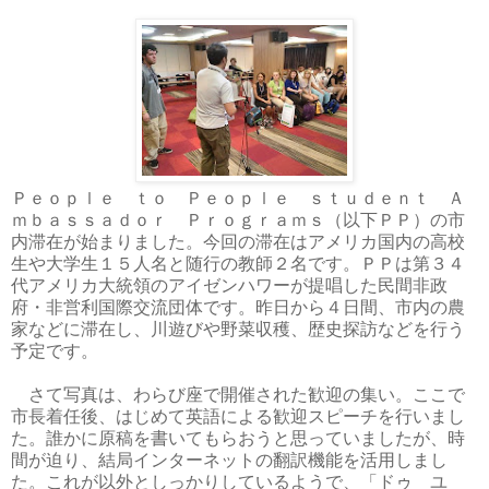
Ｐｅｏｐｌｅ ｔｏ Ｐｅｏｐｌｅ ｓｔｕｄｅｎｔ Ａ
ｍｂａｓｓａｄｏｒ Ｐｒｏｇｒａｍｓ（以下ＰＰ）の市
内滞在が始まりました。今回の滞在はアメリカ国内の高校
生や大学生１５人名と随行の教師２名です。ＰＰは第３４
代アメリカ大統領のアイゼンハワーが提唱した民間非政
府・非営利国際交流団体です。昨日から４日間、市内の農
家などに滞在し、川遊びや野菜収穫、歴史探訪などを行う
予定です。
さて写真は、わらび座で開催された歓迎の集い。ここで
市長着任後、はじめて英語による歓迎スピーチを行いまし
た。誰かに原稿を書いてもらおうと思っていましたが、時
間が迫り、結局インターネットの翻訳機能を活用しまし
た。これが以外としっかりしているようで、「ドゥ ユ