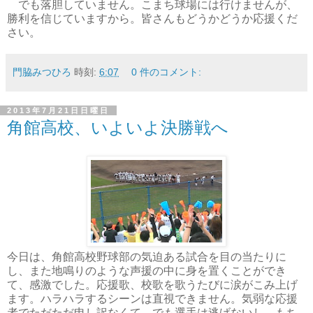
でも落胆していません。こまち球場には行けませんが、
勝利を信じていますから。皆さんもどうかどうか応援くだ
さい。
門脇みつひろ
時刻:
6:07
0 件のコメント:
2013年7月21日日曜日
角館高校、いよいよ決勝戦へ
今日は、角館高校野球部の気迫ある試合を目の当たりに
し、また地鳴りのような声援の中に身を置くことができ
て、感激でした。応援歌、校歌を歌うたびに涙がこみ上げ
ます。ハラハラするシーンは直視できません。気弱な応援
者でただただ申し訳なくて。でも選手は逃げないし、もち