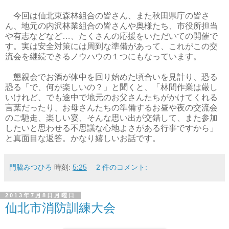
今回は仙北東森林組合の皆さん、また秋田県庁の皆さ
ん、地元の内沢林業組合の皆さんや奥様たち、市役所担当
や有志などなど…、たくさんの応援をいただいての開催で
す。実は安全対策には周到な準備があって、これがこの交
流会を継続できるノウハウの１つにもなっています。
懇親会でお酒が体中を回り始めた頃合いを見計り、恐る
恐る「で、何が楽しいの？」と聞くと、「林間作業は厳し
いけれど、でも途中で地元のお父さんたちがかけてくれる
言葉だったり、お母さんたちの準備するお昼や夜の交流会
のご馳走、楽しい宴、そんな思い出が交錯して、また参加
したいと思わせる不思議な心地よさがある行事ですから」
と真面目な返答。かなり嬉しいお話です。
門脇みつひろ
時刻:
5:25
2 件のコメント:
2013年7月8日月曜日
仙北市消防訓練大会