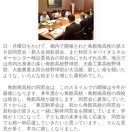
日・月曜日をかけて、都内で開催された角館南高校の第５
６回同窓会・新入会員歓迎会、また秋田スギバイオエネル
ギーセンター検証委員会の初会合にそれぞれ出席。地元で
は市内出身者の多い角館高校野球部、大曲工業高校野球
部、大曲農業太田分校野球部が大活躍。新しい扉を開いた
ような、いろんな始まりを感じた週初めでした。
角館南高校の同窓会は、このスタイルでの開催は今年が
最後になります。来年度から角館高校・角館南高校の両校
は統合し、角館高校が誕生します。同窓会に参加していた
方々からは、「東京駒草会は、前から角館高校の同窓会・
若杉会の皆さんと一緒に駒草同窓会を開催しています。学
校が１つになって、子ども達の未来を拓く応援を、同窓会
でも精一杯応援していきたいと思っています」、そんな意
見が多く、本当に嬉しくなりました。