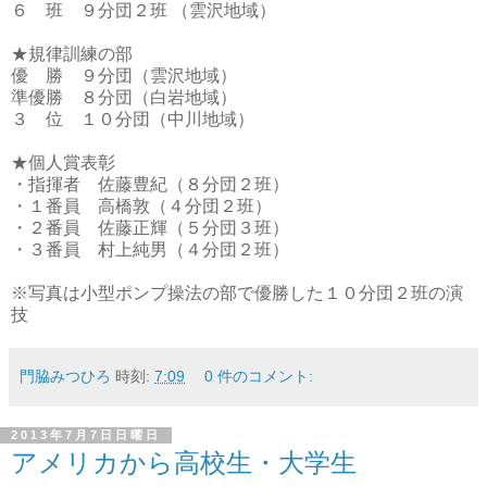
６ 班 ９分団２班 （雲沢地域）
★規律訓練の部
優 勝 ９分団（雲沢地域）
準優勝 ８分団（白岩地域）
３ 位 １０分団（中川地域）
★個人賞表彰
・指揮者 佐藤豊紀（８分団２班）
・１番員 高橋敦（４分団２班）
・２番員 佐藤正輝（５分団３班）
・３番員 村上純男（４分団２班）
※写真は小型ポンプ操法の部で優勝した１０分団２班の演
技
門脇みつひろ
時刻:
7:09
0 件のコメント:
2013年7月7日日曜日
アメリカから高校生・大学生