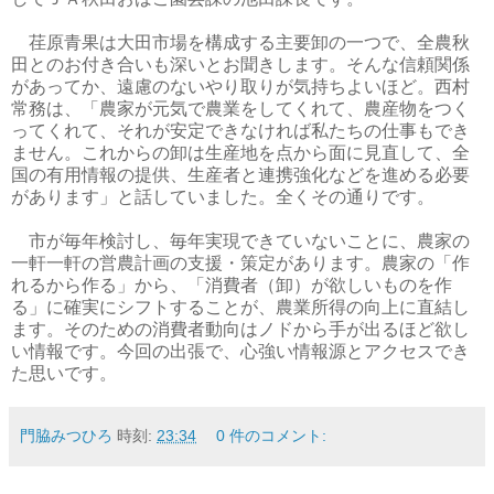
荏原青果は大田市場を構成する主要卸の一つで、全農秋
田とのお付き合いも深いとお聞きします。そんな信頼関係
があってか、遠慮のないやり取りが気持ちよいほど。西村
常務は、「農家が元気で農業をしてくれて、農産物をつく
ってくれて、それが安定できなければ私たちの仕事もでき
ません。これからの卸は生産地を点から面に見直して、全
国の有用情報の提供、生産者と連携強化などを進める必要
があります」と話していました。全くその通りです。
市が毎年検討し、毎年実現できていないことに、農家の
一軒一軒の営農計画の支援・策定があります。農家の「作
れるから作る」から、「消費者（卸）が欲しいものを作
る」に確実にシフトすることが、農業所得の向上に直結し
ます。そのための消費者動向はノドから手が出るほど欲し
い情報です。今回の出張で、心強い情報源とアクセスでき
た思いです。
門脇みつひろ
時刻:
23:34
0 件のコメント: