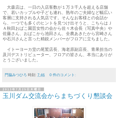
大森店は、一日の入店客数が１万３千人を超える店舗
で、若いカップルや子ども連れ、熟年のご夫婦など幅広い
客層に支持される人気店です。そんなお客様との会話か
ら、一つでも多くのヒントを見つけ出そうと、こちらはＪ
Ａ秋田おばこ園芸女性の会から佐々木会長（写真中央）や
佐藤さん、おばこから池田さん、全農あきたから宮崎さん
や石川さんと言った精鋭メンバーがフロアに立ちました。
イトーヨーカ堂の尾鷲店長、海老原副店長、青果担当の
及川デストリビューター、フロアの皆さん、本当にありが
とうございました。
門脇みつひろ
時刻:
7:46
0 件のコメント:
2013年7月25日木曜日
玉川ダム交流会からまちづくり懇談会