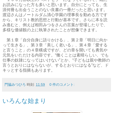
お読みになった方も多いと思います。自分にとっても、生
涯何冊も出会うことのない良書の一冊だったと思います。
渡辺さんはノートルダム清心学園の理事長を勤める方です
から、キリスト教的思想と行動が基本です。さらに本を読
み進むと、例えば相田みつをさんの言葉が登場したりで、
多様な価値観の上に執筆されたことが想像できます。
第１章「自分自身に語りかける」、第２章「明日に向か
って生きる」、第３章「美しく老いる」、第４章「愛する
と言うこと」の４章構成ですが、どの章を開いても勇気や
元気をいただける内容です。“働くことは素晴らしい、でも
仕事の奴隷になってはいけない”とか、“子どもは親や教師の
言うとおりにはならないが、するとおりにはなる”など、ド
キッとする指摘もあります。
門脇みつひろ
時刻:
11:59
0 件のコメント:
いろんな始まり