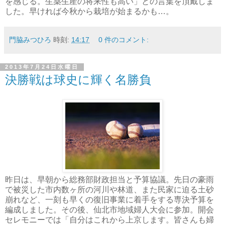
を感じる。生薬生産の将来性も高い」との言葉を頂戴しま
した。早ければ今秋から栽培が始まるかも…。
門脇みつひろ
時刻:
14:17
0 件のコメント:
2013年7月24日水曜日
決勝戦は球史に輝く名勝負
昨日は、早朝から総務部財政担当と予算協議。先日の豪雨
で被災した市内数ヶ所の河川や林道、また民家に迫る土砂
崩れなど、一刻も早くの復旧事業に着手をする専決予算を
編成しました。その後、仙北市地域婦人大会に参加。開会
セレモニーでは「自分はこれから上京します。皆さんも婦