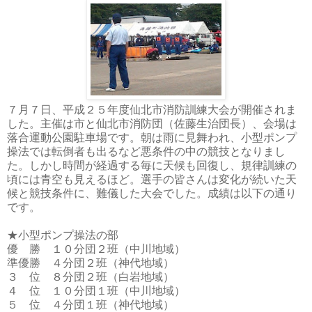
７月７日、平成２５年度仙北市消防訓練大会が開催されま
した。主催は市と仙北市消防団（佐藤生治団長）、会場は
落合運動公園駐車場です。朝は雨に見舞われ、小型ポンプ
操法では転倒者も出るなど悪条件の中の競技となりまし
た。しかし時間が経過する毎に天候も回復し、規律訓練の
頃には青空も見えるほど。選手の皆さんは変化が続いた天
候と競技条件に、難儀した大会でした。成績は以下の通り
です。
★小型ポンプ操法の部
優 勝 １０分団２班（中川地域）
準優勝 ４分団２班（神代地域）
３ 位 ８分団２班（白岩地域）
４ 位 １０分団１班（中川地域）
５ 位 ４分団１班（神代地域）