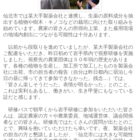
仙北市では某大手製薬会社と連携し、生薬の原料成分を抽
出する植物や樹木・キノコなどの栽培に向けた取り組みを
始めています。農家の皆さんの所得向上策、また雇用現場
の地域内創出につながる可能性は十分あります。
以前から段取りを進めていましたが、某大手製薬会社の
ご配慮をいただき、昨日初めて岩手県内で視察研修を実施
しました。視察先の農業団体は５０年弱の歴史がありま
す。各種の植物を生産し、加工所で加工したものを製薬会
社に出荷。市の担当者の報告（自分は昨日都内に宿泊し今
日の昼に帰ってきて参加できなかった。残念…）では、
「皆さん楽しそうだった。表情が明るかった」とのこと。
これは実利もあるし、働きがい、生き甲斐にもなっている
証だと感じます。
研修バスで朝早くから岩手研修に参加をいただいた皆さ
んは、認定農家の方々や農業委員、地域運営体、議会関係
者などの皆さん。研修先ではたくさんの質問が出たとのこ
とで、興味を抱いていただけたら幸いです。夜、製薬会社
の担当の方と懇談しましたが、「仙北市には大きな可能性