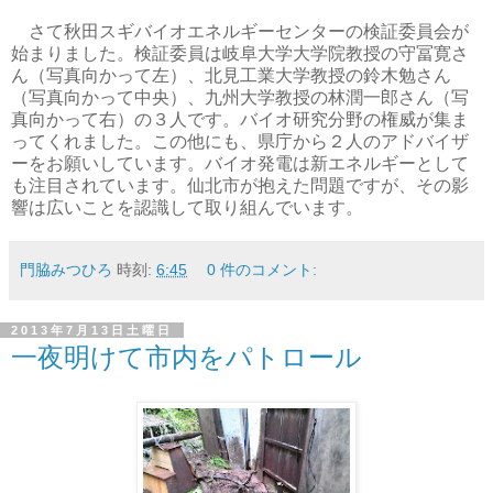
さて秋田スギバイオエネルギーセンターの検証委員会が
始まりました。検証委員は岐阜大学大学院教授の守冨寛さ
ん（写真向かって左）、北見工業大学教授の鈴木勉さん
（写真向かって中央）、九州大学教授の林潤一郎さん（写
真向かって右）の３人です。バイオ研究分野の権威が集ま
ってくれました。この他にも、県庁から２人のアドバイザ
ーをお願いしています。バイオ発電は新エネルギーとして
も注目されています。仙北市が抱えた問題ですが、その影
響は広いことを認識して取り組んでいます。
門脇みつひろ
時刻:
6:45
0 件のコメント:
2013年7月13日土曜日
一夜明けて市内をパトロール