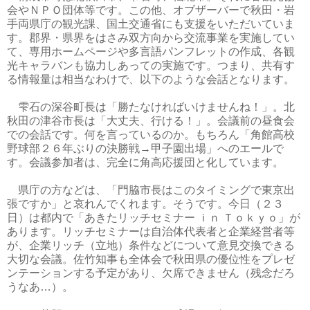
会やＮＰＯ団体等です。この他、オブザーバーで秋田・岩
手両県庁の観光課、国土交通省にも支援をいただいていま
す。郡界・県界をはさみ双方向から交流事業を実施してい
て、専用ホームページや多言語パンフレットの作成、各観
光キャラバンも協力しあっての実施です。つまり、共有す
る情報量は相当なわけで、以下のような会話となります。
雫石の深谷町長は「勝たなければいけませんね！」。北
秋田の津谷市長は「大丈夫、行ける！」。会議前の昼食会
での会話です。何を言っているのか。もちろん「角館高校
野球部２６年ぶりの決勝戦→甲子園出場」へのエールで
す。会議参加者は、完全に角高応援団と化しています。
県庁の方などは、「門脇市長はこのタイミングで東京出
張ですか」と哀れんでくれます。そうです。今日（２３
日）は都内で「あきたリッチセミナー ｉｎ Ｔｏｋｙｏ」が
あります。リッチセミナーは自治体代表者と企業経営者等
が、企業リッチ（立地）条件などについて意見交換できる
大切な会議。佐竹知事も全体会で秋田県の優位性をプレゼ
ンテーションする予定があり、欠席できません（残念だろ
うなあ…）。