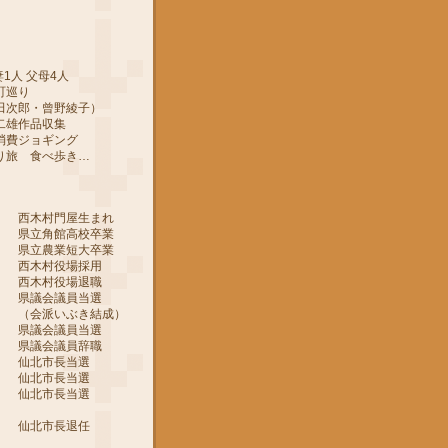
1人 父母4人
町巡り
郎・曾野綾子）
作品収集
ジョギング
 食べ歩き…
 西木村門屋生まれ
 県立角館高校卒業
 県立農業短大卒業
 西木村役場採用
 西木村役場退職
 県議会議員当選
ぶき結成）
 県議会議員当選
 県議会議員辞職
月 仙北市長当選
月 仙北市長当選
月 仙北市長当選
月 仙北市長退任