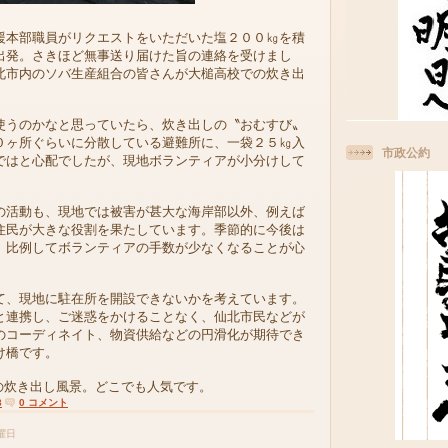
本部職員がリクエストをいただいた塩２００㎏を積
出発。さきほど無事送り届けた旨の連絡を受けまし
北市内のソバ生産組合の皆さんが大槌高校での炊き出
うのかなと思っていたら、炊き出しの〝おむすび〟
０ヶ所ぐらいに分散している避難所に、一袋２５㎏入
市政公約
ではと心配でしたが、現地ボランティアが小分けして
活動も、現地では被害が甚大な海岸部以外、例えば
住民が大きな役割を果たしています。季節的に今後は
、比例してボランティアの手数が少なくなることが心
、現地に駐在所を開設できないかを考えています。
と連携し、ご迷惑をかけることなく、仙北市民などが
のコーディネイト、物資供給などの円滑化が期待でき
け橋です。
の炊き出し風景。どこでも人気です。
8
0 コメント
月曜日