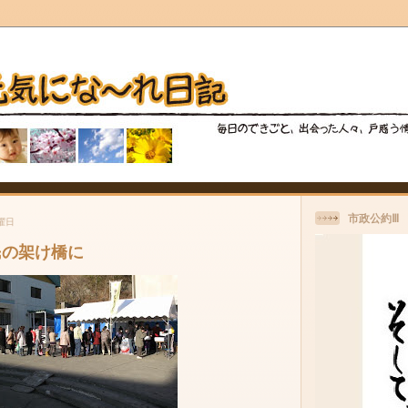
市政公約Ⅲ
水曜日
民の架け橋に