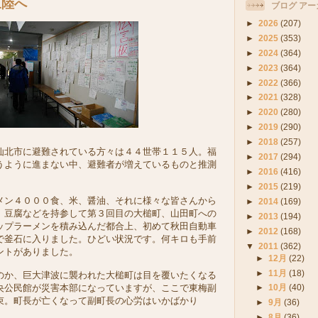
三陸へ
ブログ アー
►
2026
(207)
►
2025
(353)
►
2024
(364)
►
2023
(364)
►
2022
(366)
►
2021
(328)
►
2020
(280)
►
2019
(290)
►
2018
(257)
北市に避難されている方々は４４世帯１１５人。福
►
2017
(294)
うように進まない中、避難者が増えているものと推測
►
2016
(416)
►
2015
(219)
ン４０００食、米、醤油、それに様々な皆さんから
►
2014
(169)
、豆腐などを持参して第３回目の大槌町、山田町への
►
2013
(194)
ップラーメンを積み込んだ都合上、初めて秋田自動車
►
2012
(168)
で釜石に入りました。ひどい状況です。何キロも手前
▼
2011
(362)
ントがありました。
►
12月
(22)
►
11月
(18)
か、巨大津波に襲われた大槌町は目を覆いたくなる
央公民館が災害本部になっていますが、ここで東梅副
►
10月
(40)
束。町長が亡くなって副町長の心労はいかばかり
►
9月
(36)
►
8月
(36)