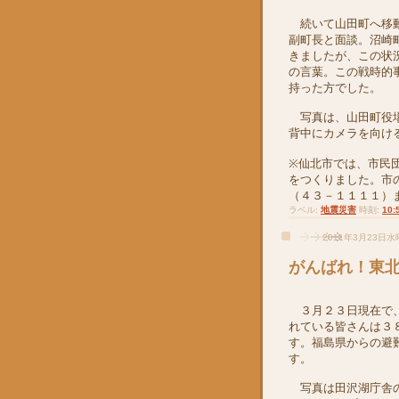
続いて山田町へ移動
副町長と面談。沼崎
きましたが、この状
の言葉。この戦時的
持った方でした。
写真は、山田町役場
背中にカメラを向け
※仙北市では、市民
をつくりました。市
（４３－１１１１）
ラベル:
地震災害
時刻:
10:
2011年3月23日
がんばれ！東
３月２３日現在で
れている皆さんは３
す。福島県からの避
す。
写真は田沢湖庁舎