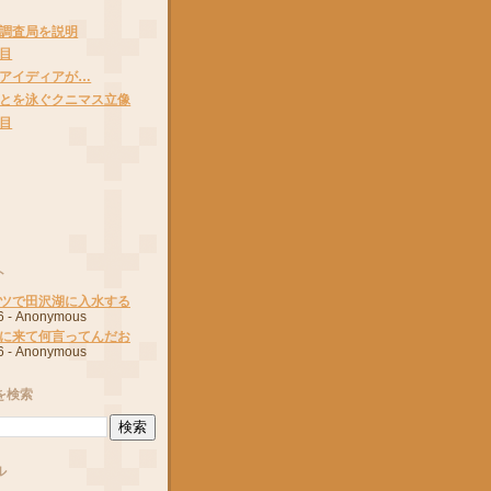
調査局を説明
目
アイディアが…
とを泳ぐクニマス立像
目
ト
ツで田沢湖に入水する
6
- Anonymous
に来て何言ってんだお
6
- Anonymous
を検索
ル