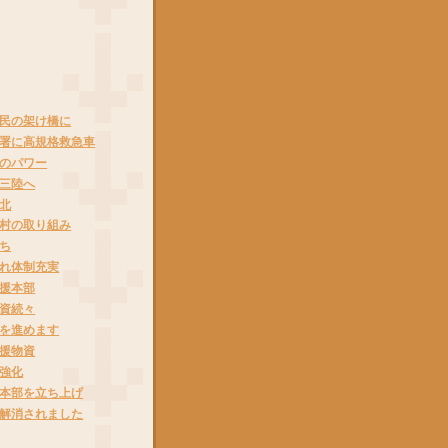
民の架け橋に
署に高規格救急車
のパワー
三陸へ
北
村の取り組み
ち
れ体制充実
援本部
資続々
を進めます
援物資
強化
本部を立ち上げ
解消されました