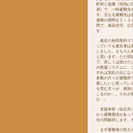
町村と協働（現地に
員）で、一時避難先
す。主なる避難先は
避難の期間を２～３
間で、仮設住宅、公
す。
最近の秋田県内マス
っていても被災者は
じました。もちろん
と思います。ただ現
て、若しくは助けた
の救援システムに、
すれば混乱の元にな
多数の方々が避難所
善したいと思ってい
を営む方々が、個別
こるのか…。それが
か…。
支援本部（仙北市）
から避難要請があっ
分の間維持します。
まず避難者の皆さん