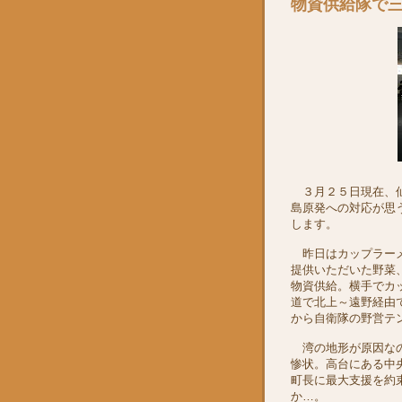
物資供給隊で
３月２５日現在、仙
島原発への対応が思
します。
昨日はカップラーメ
提供いただいた野菜
物資供給。横手でカ
道で北上～遠野経由
から自衛隊の野営テ
湾の地形が原因なの
惨状。高台にある中
町長に最大支援を約
か…。