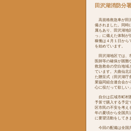
田沢湖消防分
高規格救急車が田
備されました。同時
属もあり、田沢湖地
っ」に備えた体制が
稼働は４月１日から
を始めています。
田沢湖地区では、
医師等の確保が困難
救急救命の空白地域
ています。大曲仙北
た贈呈式（田沢湖庁
業協同組合連合会か
心に役だって欲しい
自分は広域市町村圏
予算で購入する予定
区市民の不安を考え
年の夏頃から全国共
に要望活動をしてき
今回の配備は全国共