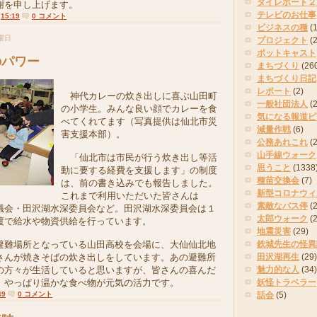
タイレポート２
謝を申し上げます。
テレビのお仕事
:
15:19
0 コメント
ビジネスの種
(
土曜日
プロジェクト
(
ポットキャスト
のパワー
まちづくり
(26
まちづくり日記
レポート
(2)
神代カレーの炊き出しに喜ぶ山田町
一般社団法人
(
の小学生。みんな良い顔でカレーを食
気になる報道ピ
べてくれてます（写真提供は仙北市災
減量作戦
(6)
害支援本部）。
公務あれこれ
(
山手線ウォーク
「仙北市は市民が行う炊き出し等活
思うこと
(1338
動に要する経費を支援します」の制度
種苗交換会
(7)
は、前の書き込みでも報告しました。
新型コロナウィ
これまで利用いただいた皆さんは
素敵なバス停
(2
議会・田沢湖水深委員会など。田沢湖水深委員会は１
太郎ウォーク
(
渡で給水や物資供給を行っています。
地震災害
(29)
難場所となっている山田高校を会場に、大仙仙北地
鉄城先生の怪異
さんが焼きそばの炊き出しをしています。あの避難所
田沢湖再生
(29)
の方々が生活していると思いますが、皆さんの喜んだ
魅力的な人
(34)
。やっぱり温かな食べ物が元気の活力です。
妖怪トラベラー
49
0 コメント
話会
(5)