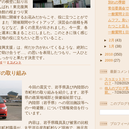
アの横壁に貼り出
別れの季節
んばれ！東北復興
常任委員会で
角館の桜まつり実
一般質問２日
時期に開催するお花みだからこそ、役に立つことがで
ムフフ。良い
、また「開催期間やライトアップ、演芸会の規模を再
たつこと足も
」などなど、多くの意見が出されました。今一度、各
一般質問１日
た週末に集まることにしました。このときに強く感じ
災地の役に立ちたいと思っていること。
►
2月
(43)
►
1月
(38)
興支援」は、何だか力がわいてくるような、絶対に
で助け合うぞ…、の思いを表現したつもり。一人ひと
►
2010
(350)
しっかりと果たす決意です。
►
2009
(27)
02
2 コメント
最新コメン
村の取り組み
スゥエットスー
の？
- 7/28/202
今回の震災で、岩手県及び内陸部の
他人のブログ見
市町村の取り組みを紹介します。岩手
前。
- 7/28/202
県の政策地域部と保健福祉部では、
「内陸部（岩手県）への宿泊施設等へ
このブログ
の一時避難」について情報発信を行っ
ています。
内容は、岩手県職員及び被害の比較
プロフィー
市町村職員が、太平洋沿岸市町村など現地で、地元市