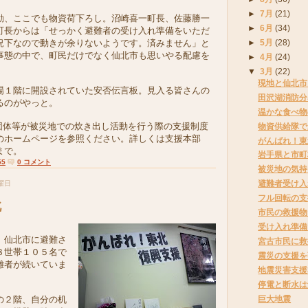
►
7月
(21)
、ここでも物資荷下ろし。沼崎喜一町長、佐藤勝一
►
6月
(34)
町長からは「せっかく避難者の受け入れ準備をいただ
況下なので動きが余りないようです。済みません」と
►
5月
(28)
事態の中で、町民だけでなく仙北市も思いやる配慮を
►
4月
(24)
▼
3月
(22)
現地と仙北市
１階に開設されていた安否伝言板。見入る皆さんの
田沢湖消防分
るのがやっと。
温かな食べ物
団体等が被災地での炊き出し活動を行う際の支援制度
物資供給隊で
のホームページを参照ください。詳しくは支援本部
がんばれ！東
まで。
岩手県と市町
55
0 コメント
被災地の気持
避難者受け入
水曜日
フル回転の支
北
市民の救援物
受け入れ準備
、仙北市に避難さ
宮古市民に救
８世帯１０５名で
震災の支援を
難者が続いていま
地震災害支援
停電と断水は
巨大地震
の２階、自分の机