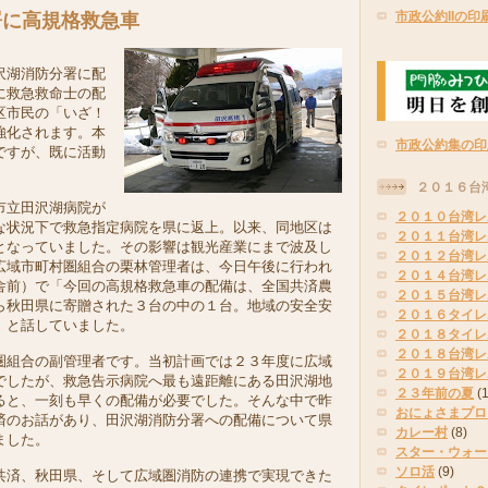
市政公約IIの印
署に高規格救急車
沢湖消防分署に配
に救急救命士の配
区市民の「いざ！
強化されます。本
市政公約集の印
ですが、既に活動
２０１６台
市立田沢湖病院が
２０１０台湾レ
な状況下で救急指定病院を県に返上。以来、同地区は
２０１１台湾レ
となっていました。その影響は観光産業にまで波及し
２０１２台湾レ
広域市町村圏組合の栗林管理者は、今日午後に行われ
２０１４台湾レ
舎前）で「今回の高規格救急車の配備は、全国共済農
２０１５台湾レ
ら秋田県に寄贈された３台の中の１台。地域の安全安
２０１６タイレ
」と話していました。
２０１８タイレ
２０１８台湾レ
組合の副管理者です。当初計画では２３年度に広域
２０１９台湾レ
でしたが、救急告示病院へ最も遠距離にある田沢湖地
２３年前の夏
(
ると、一刻も早くの配備が必要でした。そんな中で昨
おにょさまプロ
済のお話があり、田沢湖消防分署への配備について県
カレー村
(8)
ました。
スター・ウォー
ソロ活
(9)
済、秋田県、そして広域圏消防の連携で実現できた