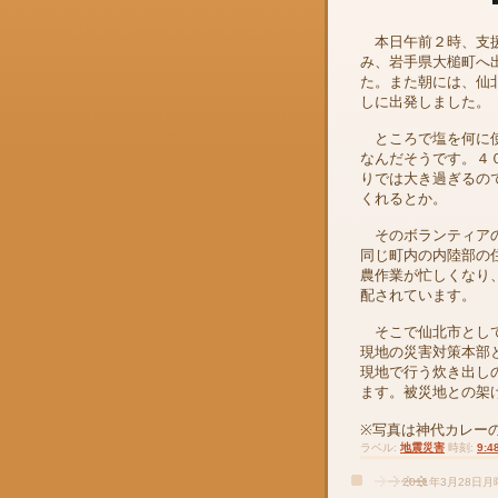
本日午前２時、支援
み、岩手県大槌町へ
た。また朝には、仙
しに出発しました。
ところで塩を何に使
なんだそうです。４
りでは大き過ぎるの
くれるとか。
そのボランティアの
同じ町内の内陸部の
農作業が忙しくなり
配されています。
そこで仙北市として
現地の災害対策本部
現地で行う炊き出し
ます。被災地との架
※写真は神代カレー
ラベル:
地震災害
時刻:
9:4
2011年3月28日