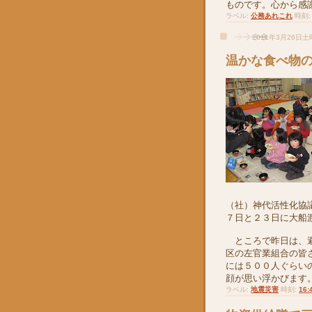
ものです。心から感
ラベル:
公務あれこれ
時刻
2011年3月26日
温かな食べ物
（社）神代活性化協
７日と２３日に大船
ところで昨日は、避
区の左官業組合の皆
には５００人ぐらい
顔が思い浮かびます
ラベル:
地震災害
時刻:
16: