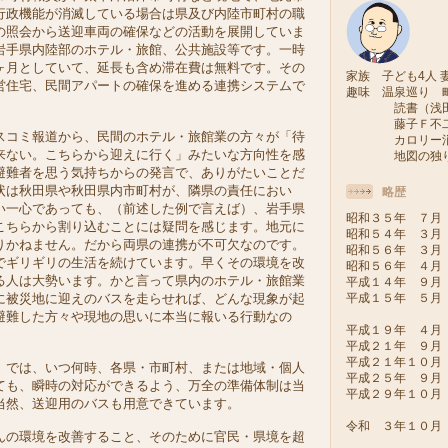
行政機能が消滅している場合は県及び内陸市町村の職
の照会から送迎車両の確保などの活動を展開していま
岩手県内陸部のホテル・旅館、公共施設等です。一時
ヶ月としていて、延長も含め滞在費は無料です。その
家族 子ども4人 妻
営住宅、民間アパートの確保を進める連携システムで
趣味 温泉巡り 
読書（浅田次
藤子Ｆ不二雄
コミ報道から、民間のホテル・旅館業の方々が「待
カロリー消費
来ない。こちらから迎えに行く」みたいな方向性を感
地図の独り旅
避難者を思う気持ちからの発言で、ありがたいことだ
状は秋田県や秋田県内市町村が、隣県の責任におい
略歴
い一心であっても、（前述した例で言えば）、岩手県
昭和３５年 ７月
こちらから割り込むことには疑問を感じます。地元に
昭和５４年 ３月
りかねません。だから両県の連携が不可欠なのです。
昭和５６年 ３月
でギリギリの生活を続けています。早くその環境を改
昭和５６年 ４月
る人は大勢います。かと言って県内のホテル・旅館業
平成１４年 ９月
平成１５年 ５月
に被災地に迎えのバスを走らせれば、どんな現象が起
（会派い
避難した方々や現地の思いに本当に報いる行動なの
平成１９年 ４月
平成２１年 ９月
平成２１年１０
では、いつ何時、各県・市町村、または地域・個人
平成２５年 ９
ても、瞬時の対応ができるよう、万全の準備体制は当
平成２９年１０
当然、送迎用のバスも用意できています。
令和 ３年１０
の環境を改善すること、そのために官民・県境を超