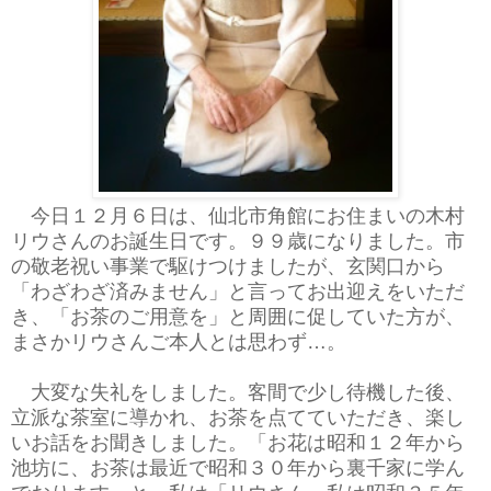
今日１２月６日は、仙北市角館にお住まいの木村
リウさんのお誕生日です。９９歳になりました。市
の敬老祝い事業で駆けつけましたが、玄関口から
「わざわざ済みません」と言ってお出迎えをいただ
き、「お茶のご用意を」と周囲に促していた方が、
まさかリウさんご本人とは思わず…。
大変な失礼をしました。客間で少し待機した後、
立派な茶室に導かれ、お茶を点てていただき、楽し
いお話をお聞きしました。「お花は昭和１２年から
池坊に、お茶は最近で昭和３０年から裏千家に学ん