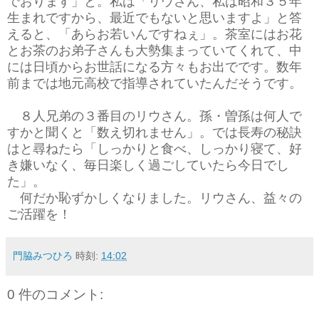
でおります」と。私は「リウさん、私は昭和３５年
生まれですから、最近でもないと思いますよ」と答
えると、「あらお若いんですねぇ」。茶室にはお花
とお茶のお弟子さんも大勢集まっていてくれて、中
には日頃からお世話になる方々もお出でです。数年
前までは地元高校で指導されていたんだそうです。
８人兄弟の３番目のリウさん。孫・曽孫は何人で
すかと聞くと「数え切れません」。では長寿の秘訣
はと尋ねたら「しっかりと食べ、しっかり寝て、好
き嫌いなく、毎日楽しく過ごしていたら今日でし
た」。
何だか恥ずかしくなりました。リウさん、益々の
ご活躍を！
門脇みつひろ
時刻:
14:02
0 件のコメント: