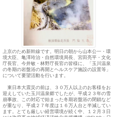
上京のため新幹線です。明日の朝から山本公一・環
境大臣、亀澤玲治・自然環境局長、宮田亮平・文化
庁長官、今井敏・林野庁長官の皆様に、「玉川温泉
の冬期の岩盤浴の再開とヘルスケア施設の設置等」
について要望活動を行います。
東日本大震災の前は、３０万人以上のお客様をお
迎えしていた玉川温泉郷でしたが、平成２３年の雪
崩事故、この対応で始まった冬期岩盤浴の閉鎖など
が重なり、平成２７年度は１６万人台と半減してい
ます。とても厳しい経営環境が続く中、１２月３日