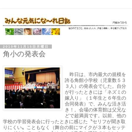
2010年11月15日月曜日
角小の発表会
昨日は、市内最大の規模を
誇る角館小学校（児童数５３
３人）の発表会でした。自分
が行ったときには「ネズミの
嫁入り」（１年生と６年生の
合同発表）で、みんな活き活
き！。会場の体育館は父兄な
どで超満員です。以前、他の
学校の学習発表会に行ったときに感じた〝セリフが聞き取
りにくい〟こともなく（舞台の前にマイクが３本もセッテ