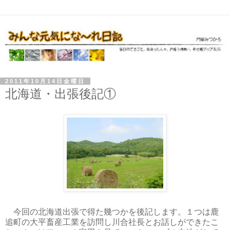
2011年10月14日金曜日
北海道・出張後記①
今回の北海道出張で得た幾つかを後記します。１つは鹿
追町の大平畜産工業を訪問し川合社長とお話しができたこ