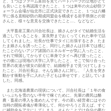
と、１つはファーム富田を見てハートハーブの立地がとて
も良いことを再認識できたこと、１つは来年の火山砂防フ
ォーラム会場が仙北市に正式決定できたこと、１つは八幡
平に係る直轄砂防の期成同盟会を構成する岩手県側との皆
さんと、様々な意見を交換できたこと…、などなど。
大平畜産工業の川合社長は、娘さんがタイで結婚生活を
過ごしていることを、富良野までおくってくれた車中で話
してくれました。社長が仕事でタイに出張するとき、たま
たま娘さんを誘ったこと、同行した娘さんは日本では感じ
たことのないアジア諸国のエネルギーが気に入ったこと、
それで帰国してからすぐに単身でタイへ再び渡ったこと、
その後には現地の大学に入学したこと、そこで知り合った
世界の友達が彼女の財産で、結婚相手まで見つけてしまっ
たこと。川合社長は、そんな娘さんに対し、「人生を突き
動かす衝動を手に入れた子どもは幸せです」と話していま
した。同感。
また北海道農業の現状について、川合社長は「１年の食
いっぷちを雪のない半年で稼ぐために、先輩の農民は酪
農・畜産の導入を進めたんです。今の若い経営者にはその
当時の開拓者魂が希薄化して、何かやろうと言えば、すぐ
に補助金をアテにしてしまう、そんなことでは自分の夢な