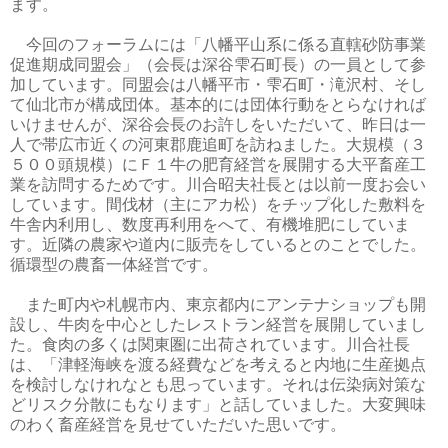
ます。
今回のフォーラムには「八幡平山系に係る直轄砂防事業
促進期成同盟会」（会長は深谷雫石町長）の一員として参
加しています。同盟会は八幡平市・雫石町・滝沢村、そし
て仙北市が構成団体。基本的には団体行動をとらなければ
いけませんが、深谷会長のお許しをいただいて、昨日は一
人で帯広市近くの河東郡鹿追町を訪ねました。大規模（３
５００頭規模）にＦ１牛の肥育経営を展開する大平畜産工
業を訪問するためです。川合昭夫社長とは以前一度お会い
しています。間伐材（主にアカ松）をチップ化した敷料を
牛舎内利用し、数度再利用をへて、有機堆肥にしていま
す。近隣の農家や道内に販売をしているとのことでした。
循環型の農畜一体経営です。
また町内や札幌市内、東京都内にアンテナショップも開
設し、牛肉を中心としたレストラン経営を展開していまし
た。食肉の多くは関東圏に出荷されています。川合社長
は、「津軽海峡を渡る経費などを考えると内地に生産拠点
を検討しなけれなとも思っています。それは伝染病対策な
どリスク分散にもなります」と話していました。大変興味
のわく畜産経営を見せていただいた思いです。