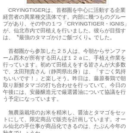
CRYINGTIGERは、首都圏を中心に活動する企業
経営者の異業種交流体です。内部に幾つものグルー
プがあり、その中の１つ「CRYINGTIGER・IGNIS」
が、仙北市内で田植えを行いました。彼らが目指す
は、〝最強のタマゴかけご飯づくり〟でした。
首都圏から参加した２５人は、今朝からサンファ
ーム西木が所有する田んぼ１２ａに、手植え作業を
行っています。初めて田植えをする皆さんが大多数
で、太田翔貴さん（静岡県出身）は、「すごく気持
ちいいです！」と楽しそう。昨日は、藤原養鶏で朝
取り新鮮タマゴの打ち合わせを行っていて、今日の
午後には、安藤醸造元で厳選醤油について協議を行
う予定になっています。
無農薬栽培のお米を精米し、醤油とタマゴをセッ
トにして、限定商品で販売を計画しています。オー
ル仙北の手仕事が商品化できるのは、たぶん今年の
秋冬でしょうか…。