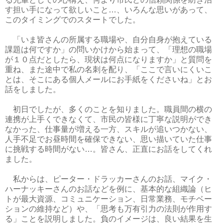
す担い手になって欲しいこと…、いろんな思いがあって、
このタイミングでのスタートでした。
「いま皆さんの所属する職場や、自分自身が抱えている
課題は何ですか」の問いかけから始まって、「理想の職場
が１０点だとしたら、現状は何点になりますか」と質問を
重ね、また途中で私の名刺を配り、「ここで言いにくいこ
とは、そこにある個人メールにお手紙をくださいね」とお
話をしました。
初日でしたが、多くのことを知りました。職員間の横の
連携が上手くできなくて、市民の皆様に丁寧な説明ができ
なかった、仕事量が増える一方、スキルが追いつかない、
人手不足でお昼時間を確保できない、思い描いていた仕事
に挑戦する時間がない…。皆さん、正直にお話をしてくれ
ました。
私からは、ピーター・ドラッカーさんのお話、マイク・
ハーナッキーさんのお話などを例に、基本的な組織論（ヒ
トが最大資源、コミュニケーション、日常業務、モチベー
ションの維持など）や、「思考も万有引力の法則が作用す
る」ことを説明しました。負のイメージは、良い結果を生