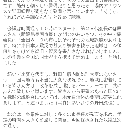
です。随分と物々しい警備だなと思ったら、場内アナウン
スで野田総理が間もなく到着と言っています。「そうか、
それほどの会議なんだ」と改めて認識。
会議は時間通り１０時にスタート。第２８代会長の森民
夫さん（新潟県長岡市長）が開会のあいさつ。その中で森
会長は「全国８１０の市にはそれぞれの地域課題がありま
す。特に東日本大震災で甚大な被害を被った地域は、今後
何年をかけても復旧・復興を果たさなければいけません。
この作業を全国の同士が手を携えて進めましょう」と話し
ました。
続いて来賓を代表し、野田佳彦内閣総理大臣のあいさ
つ。「国も地方も本当に大変な状況です。地域に密着して
いる皆さん方は、改革を成し遂げるパートナーです。共に
歩んで欲しいと思います。皆さんから要望のあった国の出
先機関の統廃合については、地元自治体の要望に確実に配
意します」と述べました（写真はあいさつの野田総理）。
総会は、各案件に対して多くの市長達が発言を求め、予
定の時間を大きく超過して閉幕。今回採択された決議は次
の通り。