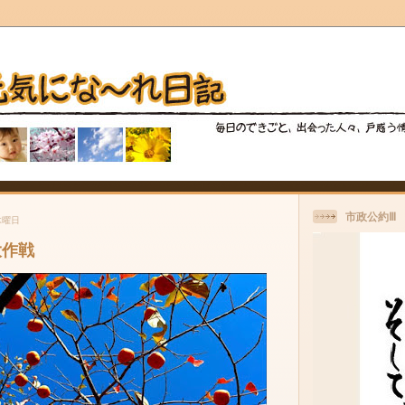
市政公約Ⅲ
木曜日
大作戦