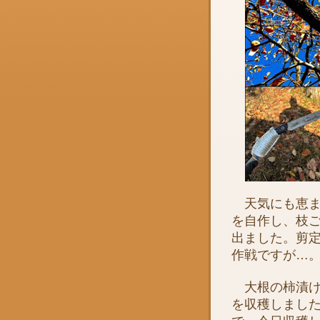
天気にも恵ま
を自作し、枝
出ました。剪
作戦ですが…
大根の柿漬け
を収穫しまし