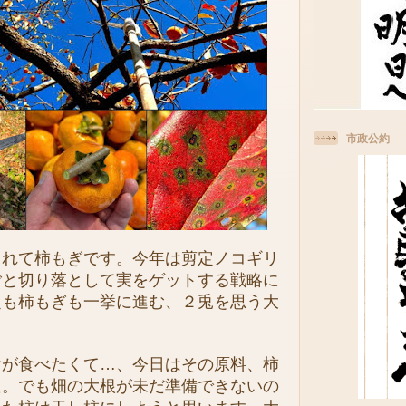
市政公約
れて柿もぎです。今年は剪定ノコギリ
ごと切り落として実をゲットする戦略に
定も柿もぎも一挙に進む、２兎を思う大
。
が食べたくて…、今日はその原料、柿
た。でも畑の大根が未だ準備できないの