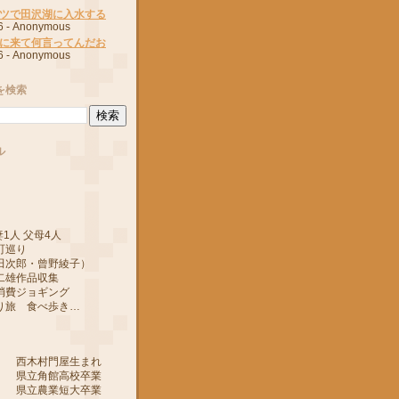
ツで田沢湖に入水する
6
- Anonymous
に来て何言ってんだお
6
- Anonymous
を検索
ル
1人 父母4人
町巡り
郎・曾野綾子）
作品収集
ジョギング
 食べ歩き…
 西木村門屋生まれ
 県立角館高校卒業
 県立農業短大卒業