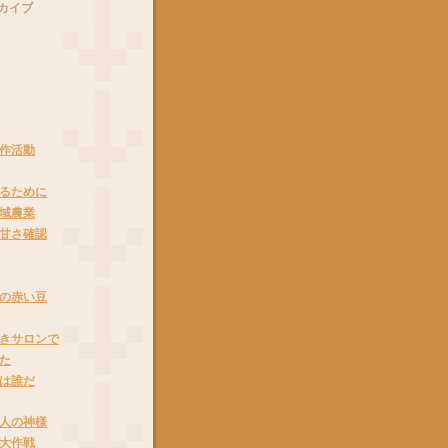
カイブ
作活動
るために
域農業
甘さ確認
の赤い豆
きサロンで
た
は誰だ
人の神様
大作戦