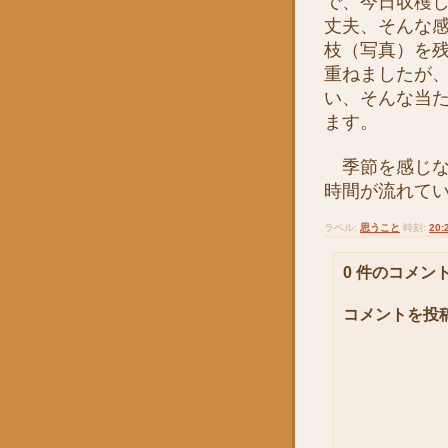
で、今日収穫
丈夫、そんな
枝（写真）を
重ねましたが
い、そんな当
ます。
季節を感じな
時間が流れて
ラベル:
思うこと
時刻:
20:
0 件のコメント
コメントを投