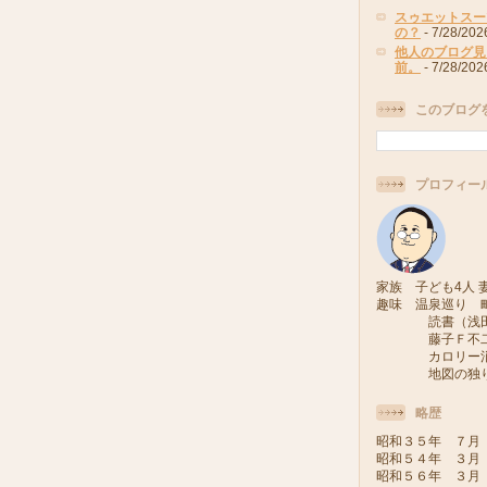
スゥエットスー
の？
- 7/28/202
他人のブログ見
前。
- 7/28/202
このブログ
プロフィー
家族 子ども4人 妻
趣味 温泉巡り 
読書（浅田次
藤子Ｆ不二雄
カロリー消費
地図の独り旅
略歴
昭和３５年 ７月
昭和５４年 ３月
昭和５６年 ３月