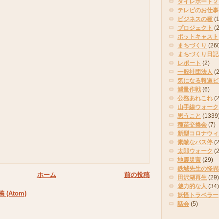
タイレポート２
テレビのお仕事
ビジネスの種
(
プロジェクト
(
ポットキャスト
まちづくり
(26
まちづくり日記
レポート
(2)
一般社団法人
(
気になる報道ピ
減量作戦
(6)
公務あれこれ
(
山手線ウォーク
思うこと
(1339
種苗交換会
(7)
新型コロナウィ
素敵なバス停
(2
太郎ウォーク
(
地震災害
(29)
鉄城先生の怪異
ホーム
前の投稿
田沢湖再生
(29)
魅力的な人
(34)
(Atom)
妖怪トラベラー
話会
(5)