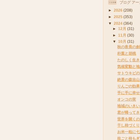
ブログ アー
►
2026
(208)
►
2025
(353)
▼
2024
(364)
►
12月
(31)
►
11月
(30)
▼
10月
(31)
秋の夜長の創
朴葉と胡桃
たのしく生き
気候変動と地
サトウキビの
絶景の森吉山
りんごの効果
手に手に幸せ
オンコの実
地域のいきい
君が帰ってき
世界を開くの
干し柿づくり
お米一粒に七
枝ごと柿もぎ