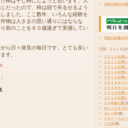
した柿は干し柿にしようと思います。大
市政公約IIの印
感じだったので、柿は紐で吊るせるよう
残しました。ここ数年、いろんな経験を
、作物は人さまの思い通りにはならな
たり前のことを６０歳過ぎて実感してい
市政公約集の印
がら日々発見の毎日です。とても良い
２０１６台
います。
２０１０台湾レ
２０１１台湾レ
20
２０１２台湾レ
２０１４台湾レ
:
２０１５台湾レ
２０１６タイレ
２０１８タイレ
稿
２０１８台湾レ
２０１９台湾レ
２３年前の夏
(
おにょさまプロ
カレー村
(8)
スター・ウォー
ソロ活
(9)