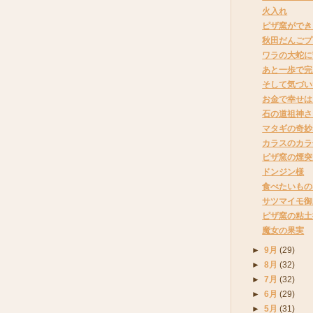
火入れ
ピザ窯ができ
秋田だんごプ
ワラの大蛇に
あと一歩で完
そして気づい
お金で幸せは
石の道祖神さ
マタギの奇妙
カラスのカラ
ピザ窯の煙突
ドンジン様
食べたいもの
サツマイモ御
ピザ窯の粘土
魔女の果実
►
9月
(29)
►
8月
(32)
►
7月
(32)
►
6月
(29)
►
5月
(31)