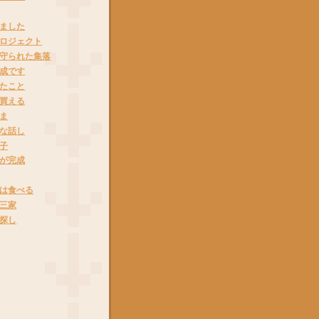
ました
ロジェクト
守られた集落
成です
たこと
買える
ま
な話し
子
が完成
は食べる
三家
探し