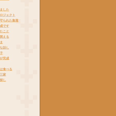
ました
ロジェクト
守られた集落
成です
たこと
買える
ま
な話し
子
が完成
は食べる
三家
探し