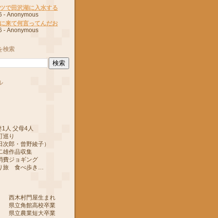
ツで田沢湖に入水する
6
- Anonymous
に来て何言ってんだお
6
- Anonymous
を検索
ル
1人 父母4人
町巡り
郎・曾野綾子）
作品収集
ジョギング
 食べ歩き…
 西木村門屋生まれ
 県立角館高校卒業
 県立農業短大卒業