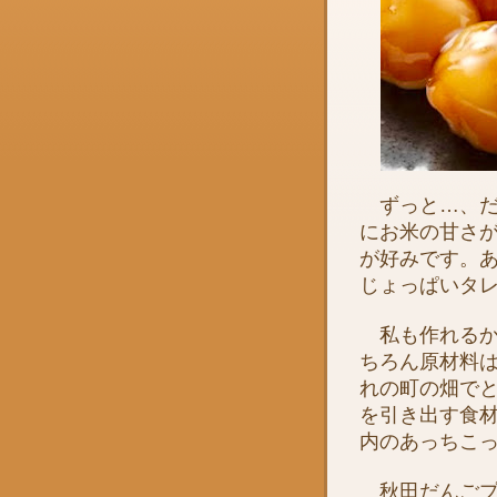
ずっと…、だ
にお米の甘さ
が好みです。
じょっぱいタ
私も作れるか
ちろん原材料
れの町の畑で
を引き出す食
内のあっちこ
秋田だんごプ