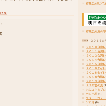
市政公約IIの印
:
22:50
:
市政公約集の印
稿
２０１６台
２０１０台湾レ
２０１１台湾レ
２０１２台湾レ
２０１４台湾レ
２０１５台湾レ
２０１６タイレ
２０１８タイレ
２０１８台湾レ
２０１９台湾レ
２３年前の夏
(
おにょさまプロ
カレー村
(8)
スター・ウォー
ソロ活
(9)