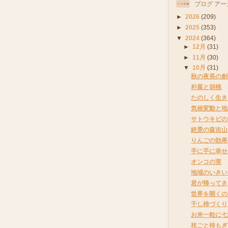
ブログ アー
►
2026
(209)
►
2025
(353)
▼
2024
(364)
►
12月
(31)
►
11月
(30)
▼
10月
(31)
秋の夜長の創
朴葉と胡桃
たのしく生き
気候変動と地
サトウキビの
絶景の森吉山
りんごの効果
手に手に幸せ
オンコの実
地域のいきい
君が帰ってき
世界を開くの
干し柿づくり
お米一粒に七
枝ごと柿もぎ