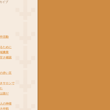
カイブ
作活動
るために
域農業
甘さ確認
の赤い豆
きサロンで
た
は誰だ
人の神様
大作戦