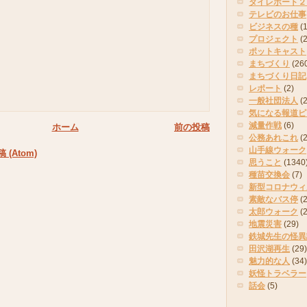
タイレポート２
テレビのお仕事
ビジネスの種
(
プロジェクト
(
ポットキャスト
まちづくり
(26
まちづくり日記
レポート
(2)
一般社団法人
(
気になる報道ピ
減量作戦
(6)
ホーム
前の投稿
公務あれこれ
(
山手線ウォーク
(Atom)
思うこと
(1340
種苗交換会
(7)
新型コロナウィ
素敵なバス停
(2
太郎ウォーク
(
地震災害
(29)
鉄城先生の怪異
田沢湖再生
(29)
魅力的な人
(34)
妖怪トラベラー
話会
(5)