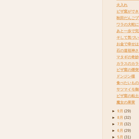
火入れ
ピザ窯ができ
秋田だんごプ
ワラの大蛇に
あと一歩で完
そして気づい
お金で幸せは
石の道祖神さ
マタギの奇妙
カラスのカラ
ピザ窯の煙突
ドンジン様
食べたいもの
サツマイモ御
ピザ窯の粘土
魔女の果実
►
9月
(29)
►
8月
(32)
►
7月
(32)
►
6月
(29)
►
5月
(31)