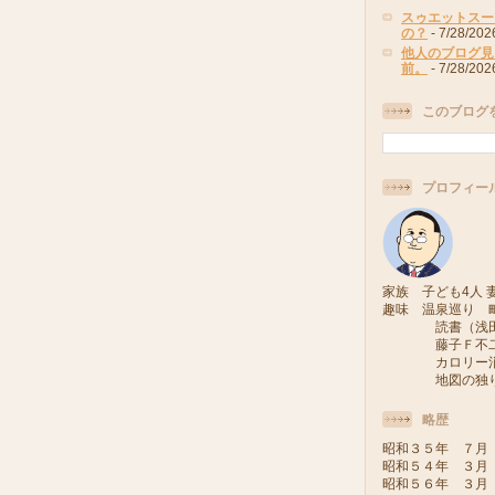
スゥエットスー
の？
- 7/28/202
他人のブログ見
前。
- 7/28/202
このブログ
プロフィー
家族 子ども4人 妻
趣味 温泉巡り 
読書（浅田次
藤子Ｆ不二雄
カロリー消費
地図の独り旅
略歴
昭和３５年 ７月
昭和５４年 ３月
昭和５６年 ３月