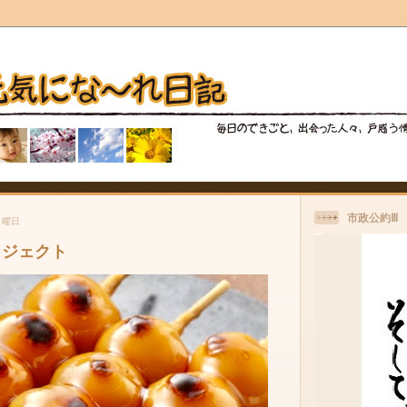
市政公約Ⅲ
月曜日
ロジェクト