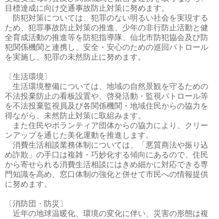
目標達成に向け交通事故防止対策に努めます。
防犯対策については、犯罪のない明るい社会を実現する
ため、犯罪事故防止対策の推進、少年の非行防止活動と健
全育成活動の推進等を防犯指導隊、仙北市防犯協会及び防
犯関係機関と連携し、安全・安心のための巡回パトロール
を実施し、犯罪の未然防止に努めます。
〔生活環境〕
生活環境整備については、地域の自然景観を守るための
不法投棄防止の看板設置や、啓発活動・監視パトロール等
を不法投棄監視員及び各関係機関・地域住民からの協力を
得ながら、未然防止対策に取組みます。
また住民やボランティア団体からの協力により、クリー
ンアップを通じた美化運動を推進します。
消費生活相談業務体制については、「悪質商法や振り込
め詐欺」の手口は複雑・巧妙化する傾向にあるので、住民
から寄せられる消費生活相談にはきめ細かに対応できる専
門知識を高め、窓口体制の強化と併せて市民への情報提供
に努めます。
〔消防団・防災〕
近年の地球温暖化、環境の変化に伴い、災害の形態は複