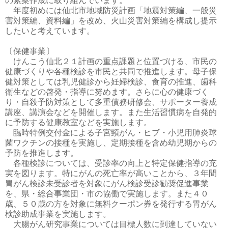
の素案作成に取り組んでいます。
年度初めには仙北市地域防災計画「地震対策編、一般災
害対策編、資料編」を改め、火山災害対策編を構成し提示
したいと考えています。
〔保健事業〕
けんこう仙北２１計画の重点課題と位置づける、市民の
健康づくりや各種検診を市民と共同で推進します。母子保
健対策としては乳児健診から妊婦検診、食育の推進、歯科
衛生などの啓発・指導に努めます。さらに心の健康づく
り・自殺予防対策として多重債務研修会、サポーター養成
講座、講演会などを開催します。また生活習慣病を自発的
に予防する健康教室などを実施します。
臨時特例交付金による子宮頸がん・ヒブ・小児用肺炎球
菌ワクチンの接種を実施し、定期接種を含め幼児期からの
予防を推進します。
各種検診については、受診率の向上と特定保健指導の充
実を図ります。特にがんの死亡率が高いことから、３年間
胃がん検診未受診者を対象にがん検診受診勧奨促進事業
を、県・総合事業団・市の協働で実施します。また４０
歳、５０歳の方を対象に無料クーポン券を発行する胃がん
検診助成事業を実施します。
大腸がん研究事業については目標人数に到達していない