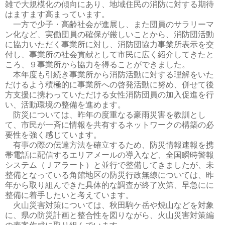
雑で大規模化の傾向にあり、地域住民の消防に対する期待
はますます高まっています。
一方で少子・高齢社会が進展し、また団員のサラリーマ
ン化など、実働団員の確保が厳しいことから、消防団活動
に協力いただく事業所に対し、消防団協力事業所表示を交
付し、事業所の社会貢献として市民に広く紹介してきたと
ころ、９事業所から協力を得ることができました。
本年度も引続き事業所から消防活動に対する理解をいた
だけるよう積極的に事業所への啓発活動に努め、併せて後
方支援に携わっていただける女性消防団員の加入促進を行
い、活動環境の整備を進めます。
防災については、昨年の度重なる豪雨災害を教訓とし
て、市民が一斉に情報を共有するネットワークの構築の必
要性を強く感じています。
有事の際の伝達方法を確立するため、防災情報速報を携
帯電話に配信するエリアメールの導入など、全国瞬時警報
システム（Ｊアラート）と並行で整備してきましたが、未
整備となっている角館地区の防災行政無線については、昨
年から取り組んできた具体的な調査が終了次第、早急にに
整備に着手したいと考えています。
火山災害対策については、秋田駒ケ岳や焼山などを対象
に、県の防災計画と整合性を図りながら、火山災害対策編