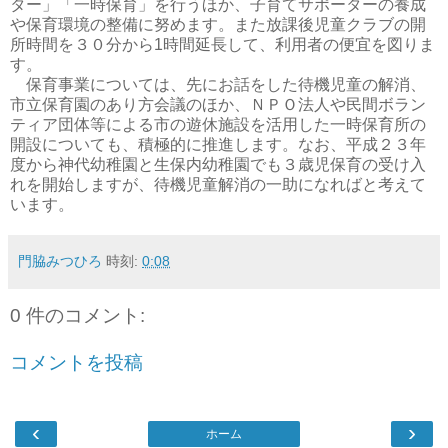
ター」「一時保育」を行うほか、子育てサポーターの養成
や保育環境の整備に努めます。また放課後児童クラブの開
所時間を３０分から1時間延長して、利用者の便宜を図りま
す。
保育事業については、先にお話をした待機児童の解消、
市立保育園のあり方会議のほか、ＮＰＯ法人や民間ボラン
ティア団体等による市の遊休施設を活用した一時保育所の
開設についても、積極的に推進します。なお、平成２３年
度から神代幼稚園と生保内幼稚園でも３歳児保育の受け入
れを開始しますが、待機児童解消の一助になればと考えて
います。
門脇みつひろ
時刻:
0:08
0 件のコメント:
コメントを投稿
‹
›
ホーム