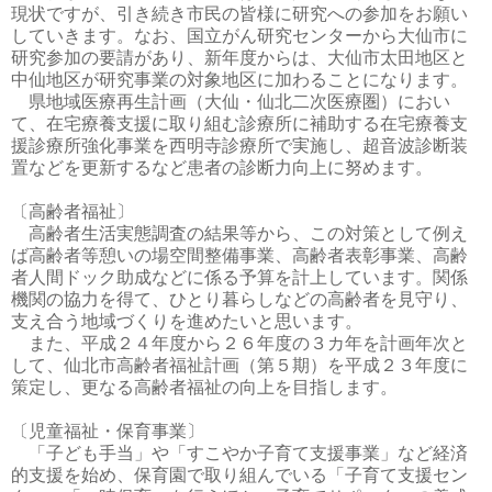
現状ですが、引き続き市民の皆様に研究への参加をお願い
していきます。なお、国立がん研究センターから大仙市に
研究参加の要請があり、新年度からは、大仙市太田地区と
中仙地区が研究事業の対象地区に加わることになります。
県地域医療再生計画（大仙・仙北二次医療圏）におい
て、在宅療養支援に取り組む診療所に補助する在宅療養支
援診療所強化事業を西明寺診療所で実施し、超音波診断装
置などを更新するなど患者の診断力向上に努めます。
〔高齢者福祉〕
高齢者生活実態調査の結果等から、この対策として例え
ば高齢者等憩いの場空間整備事業、高齢者表彰事業、高齢
者人間ドック助成などに係る予算を計上しています。関係
機関の協力を得て、ひとり暮らしなどの高齢者を見守り、
支え合う地域づくりを進めたいと思います。
また、平成２４年度から２６年度の３カ年を計画年次と
して、仙北市高齢者福祉計画（第５期）を平成２３年度に
策定し、更なる高齢者福祉の向上を目指します。
〔児童福祉・保育事業〕
「子ども手当」や「すこやか子育て支援事業」など経済
的支援を始め、保育園で取り組んでいる「子育て支援セン