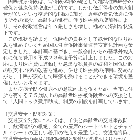
国民健康保険は、皆保険体制の礎として地域住民医療の
確保と健康保持増進が目的です。しかし低所得者の加入割
合が多いという構造的な問題に加え、近年の景気低迷に伴
う所得の減少、高齢化の進行に伴う医療費の増加等によ
り、その財政運営は年々厳しさを増し、極めて深刻な状況
下です。
この現状を踏まえ、保険者の責務として総合的な取り組
みを進めていくため国民健康保険事業運営安定化計画を策
定しました。本計画に基づき、一般会計からの基準外繰入
れに係る費用を平成２３年度予算に計上しました。この対
応により医療費に連動した急激な税負担の緩和と国保財政
の収支不均衡の改善を進め、併せて医療費の抑制に努めな
がら、市民が安心して医療を受けることができる環境を整
備したいと考えます。
また疾病予防や健康への意識向上を促すため、当市に住
所を有する７５歳以上の高齢者医療被保険者への支援とし
て「人間ドック費用助成」制度の創設を計画しています。
〔交通安全・防犯対策〕
交通安全対策については、子供と高齢者の交通事故防
止、飲酒運転の根絶、全ての座席のシートベルトとチャイ
ルドシートの正しい着用の徹底を最重点に、交通指導隊、
交通安全母の会及び関係機関と緊密な連携を取りながら、