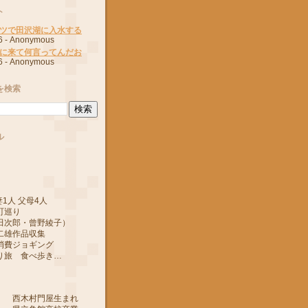
ト
ツで田沢湖に入水する
6
- Anonymous
に来て何言ってんだお
6
- Anonymous
を検索
ル
1人 父母4人
町巡り
郎・曾野綾子）
作品収集
ジョギング
 食べ歩き…
 西木村門屋生まれ