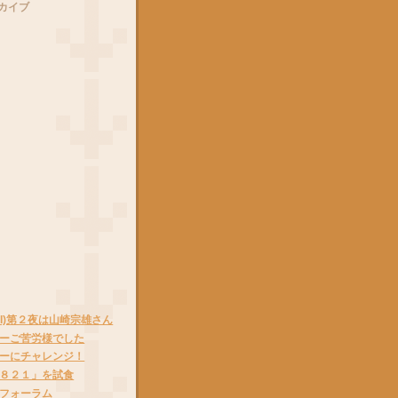
カイブ
AI)第２夜は山崎宗雄さん
ーご苦労様でした
ーにチャレンジ！
８２１」を試食
フォーラム