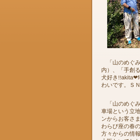
「山のめぐみ
内）、「手創
犬好き!!aki
わいです。Ｓ
「山のめぐみ
車場という立
ンからお客さ
わらび座の春
方々からの情