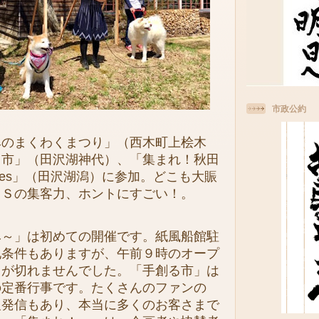
市政公約
のまくわくまつり」（西木町上桧木
る市」（田沢湖神代）、「集まれ！秋田
ta❤fes」（田沢湖潟）に参加。どこも大賑
ＮＳの集客力、ホントにすごい！。
～」は初めての開催です。紙風船館駐
地条件もありますが、午前９時のオープ
まが切れませんでした。「手創る市」は
の定番行事です。たくさんのファンの
報発信もあり、本当に多くのお客さまで