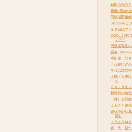
秋田の強みと
農業×観光×
田沢湖図書館
SDGｓをビ
２６日はフラ
COOL JA
ンアイ
田沢湖再生の
話会（WAK
本田宗一郎さ
「伝建にぎわ
それは誰の幸
土曜・日曜は
へ
９４．８キロ
新時代の地域
（株）吉野家
ふるさと納税
連休中の仙北
値）
ＪＲとＤＭＯ
夜、光、新た