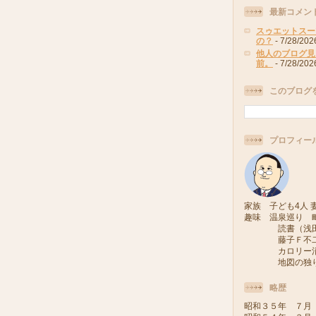
最新コメン
スゥエットスー
の？
- 7/28/202
他人のブログ見
前。
- 7/28/202
このブログ
プロフィー
家族 子ども4人 妻
趣味 温泉巡り 
読書（浅田次
藤子Ｆ不二雄
カロリー消費
地図の独り旅
略歴
昭和３５年 ７月