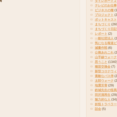
稿
タイレポート２
テレビのお仕事
ビジネスの種
(
プロジェクト
(
ポットキャスト
まちづくり
(26
まちづくり日記
レポート
(2)
一般社団法人
(
気になる報道ピ
減量作戦
(6)
公務あれこれ
(
山手線ウォーク
思うこと
(1340
種苗交換会
(7)
新型コロナウィ
素敵なバス停
(2
太郎ウォーク
(
地震災害
(29)
鉄城先生の怪異
田沢湖再生
(29)
魅力的な人
(34)
妖怪トラベラー
話会
(5)