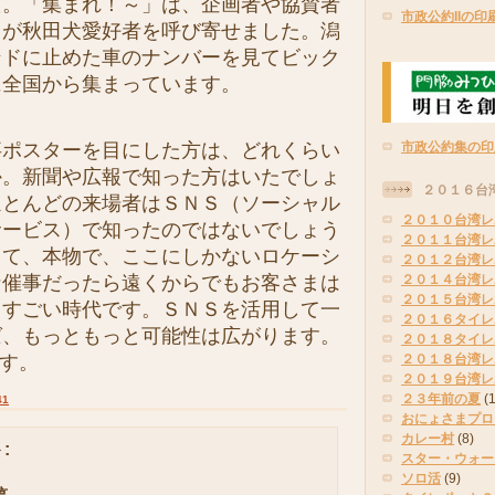
た。「集まれ！～」は、企画者や協賛者
市政公約IIの印
クが秋田犬愛好者を呼び寄せました。潟
ンドに止めた車のナンバーを見てビック
に全国から集まっています。
ポスターを目にした方は、どれくらい
市政公約集の印
か。新聞や広報で知った方はいたでしょ
２０１６台
ほとんどの来場者はＳＮＳ（ソーシャル
２０１０台湾レ
サービス）で知ったのではないでしょう
２０１１台湾レ
くて、本物で、ここにしかないロケーシ
２０１２台湾レ
な催事だったら遠くからでもお客さまは
２０１４台湾レ
２０１５台湾レ
、すごい時代です。ＳＮＳを活用して一
２０１６タイレ
ば、もっともっと可能性は広がります。
２０１８タイレ
 です。
２０１８台湾レ
２０１９台湾レ
２３年前の夏
(
41
おにょさまプロ
カレー村
(8)
:
スター・ウォー
ソロ活
(9)