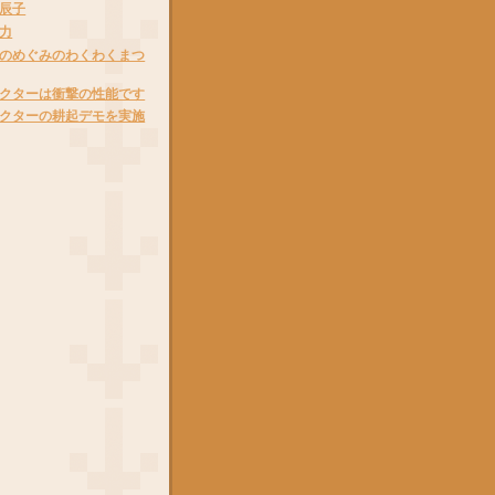
辰子
力
のめぐみのわくわくまつ
クターは衝撃の性能です
クターの耕起デモを実施