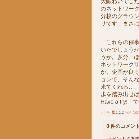
大賑わいでし
のネットワー
分校のグラウ
リです。まさ
これらの催事
いたでしょう
うか。多分、
ネットワーク
か。企画が良
ョンで、そん
来てくれる…
歩を踏み出せ
Have a try!
ラベル:
思うこと
時刻:
14:
0 件のコメント