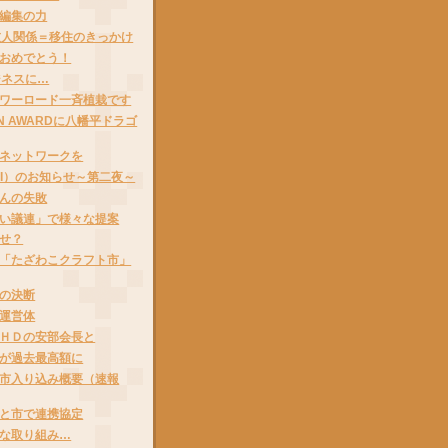
編集の力
友人関係＝移住のきっかけ
おめでとう！
ジネスに…
ワーロード一斉植栽です
PAN AWARDに八幡平ドラゴ
ネットワークを
AI）のお知らせ～第二夜～
んの失敗
い議連」で様々な提案
せ？
「たざわこクラフト市」
の決断
運営体
ＨＤの安部会長と
が過去最高額に
市入り込み概要（速報
と市で連携協定
な取り組み…