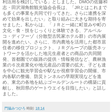
利活用を検討している」としました。DMOの佐藤和
志・田沢湖角館観光協会会長は、「JRとはこれまで
も多くの事業を共同で行ってきた。さらに連携を深
めて効果を出したい」と取り組みに大きな期待を寄
せました。私からは、「ＪＲと一緒に町並みや町の
文化・食・技をじっくりと体験できる、アルベル
コ・ディフーゾ（分散型古民家ホテル群）の市内展
開を進めたい。さらに、市内農地を活用した都市居
住者の移住プロジェクト、ＪＲグループの販売ネッ
トワークを活かした地元生産者との商品の共同開
発、首都圏での販路の提供・情報発信など、農林漁
業の６次産業化や地元産品の需要の拡大、子ども達
を中心に観光学習会や駅なか視察学習会の開催、市
内各駅の整備、防災トンネルの早期実現などを進
め、東北の各地を結ぶゴールデンルートの構築に貢
献し、秋田県のゲートウエイを目指したい」と話し
ました。
門脇みつひろ
時刻:
18:14