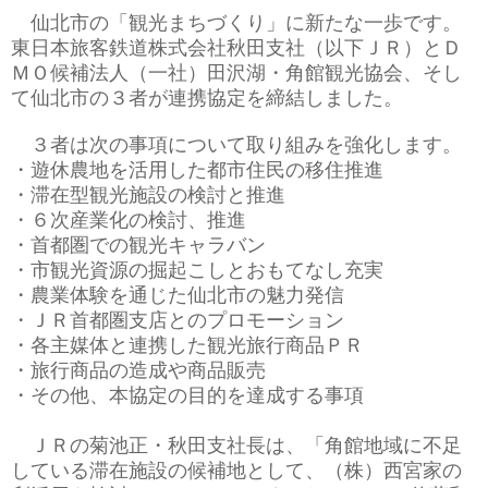
仙北市の「観光まちづくり」に新たな一歩です。
東日本旅客鉄道株式会社秋田支社（以下ＪＲ）とＤ
ＭＯ候補法人（一社）田沢湖・角館観光協会、そし
て仙北市の３者が連携協定を締結しました。
３者は次の事項について取り組みを強化します。
・遊休農地を活用した都市住民の移住推進
・滞在型観光施設の検討と推進
・６次産業化の検討、推進
・首都圏での観光キャラバン
・市観光資源の掘起こしとおもてなし充実
・農業体験を通じた仙北市の魅力発信
・ＪＲ首都圏支店とのプロモーション
・各主媒体と連携した観光旅行商品ＰＲ
・旅行商品の造成や商品販売
・その他、本協定の目的を達成する事項
ＪＲの菊池正・秋田支社長は、「角館地域に不足
している滞在施設の候補地として、（株）西宮家の