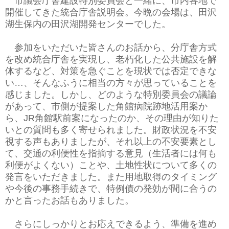
市議会庁舎建設特別委員会と一緒に、市内各地で
開催してきた統合庁舎説明会。今晩の会場は、田沢
湖生保内の田沢湖開発センターでした。
参加をいただいた皆さんのお話から、分庁舎方式
を改め統合庁舎を実現し、老朽化した公共施設を解
体するなど、対策を急ぐことを現状では否定できな
い…、そんなふうに相当の方々が思っていることを
感じました。しかし、どのような特別委員会の議論
があって、市側が提案した角館病院跡地活用案か
ら、JR角館駅前案になったのか、その理由が知りた
いとの質問も多く寄せられました。財政状況を不安
視する声もありましたが、それ以上の不安要素とし
て、交通の利便性を指摘する意見（生活者には何も
利便がよくない）ことや、土地性状について多くの
発言をいただきました。また用地取得のタイミング
や今後の事務手続きで、特例債の発効が間に合うの
かと言ったお話もありました。
さらにしっかりとお応えできるよう、準備を進め