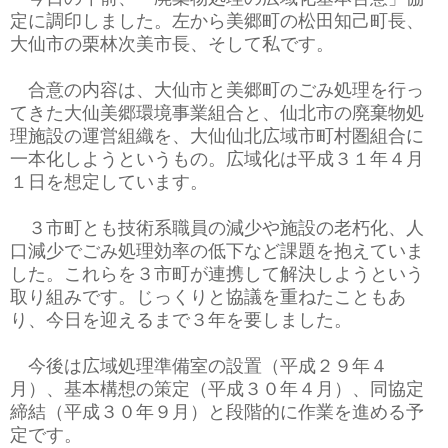
定に調印しました。左から美郷町の松田知己町長、
大仙市の栗林次美市長、そして私です。
合意の内容は、大仙市と美郷町のごみ処理を行っ
てきた大仙美郷環境事業組合と、仙北市の廃棄物処
理施設の運営組織を、大仙仙北広域市町村圏組合に
一本化しようというもの。広域化は平成３１年４月
１日を想定しています。
３市町とも技術系職員の減少や施設の老朽化、人
口減少でごみ処理効率の低下など課題を抱えていま
した。これらを３市町が連携して解決しようという
取り組みです。じっくりと協議を重ねたこともあ
り、今日を迎えるまで３年を要しました。
今後は広域処理準備室の設置（平成２９年４
月）、基本構想の策定（平成３０年４月）、同協定
締結（平成３０年９月）と段階的に作業を進める予
定です。