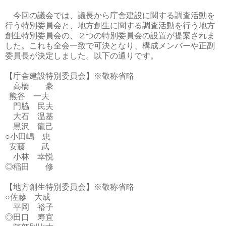
今回の議会では、議長から庁舎建設に関する調査活動を
行う特別委員会と、地方創生に関する調査活動を行う地方
創生特別委員会の、２つの特別委員会の設置が提案されま
した。これも全会一致で可決となり、構成メンバーや正副
委員長が決定しました。以下の通りです。
【庁舎建設特別委員会】※敬称省略
高橋 豪
熊谷 一夫
門脇 民夫
大石 温基
黒沢 龍己
○小田嶋 忠
安藤 武
小林 幸悦
◎稲田 修
【地方創生特別委員会】※敬称省略
○佐藤 大成
平岡 裕子
◎田口 寿宜