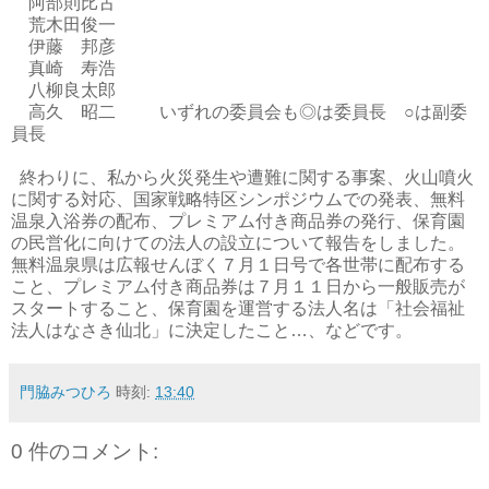
阿部則比古
荒木田俊一
伊藤 邦彦
真崎 寿浩
八柳良太郎
高久 昭二 いずれの委員会も◎は委員長 ○は副委
員長
終わりに、私から火災発生や遭難に関する事案、火山噴火
に関する対応、国家戦略特区シンポジウムでの発表、無料
温泉入浴券の配布、プレミアム付き商品券の発行、保育園
の民営化に向けての法人の設立について報告をしました。
無料温泉県は広報せんぼく７月１日号で各世帯に配布する
こと、プレミアム付き商品券は７月１１日から一般販売が
スタートすること、保育園を運営する法人名は「社会福祉
法人はなさき仙北」に決定したこと…、などです。
門脇みつひろ
時刻:
13:40
0 件のコメント: