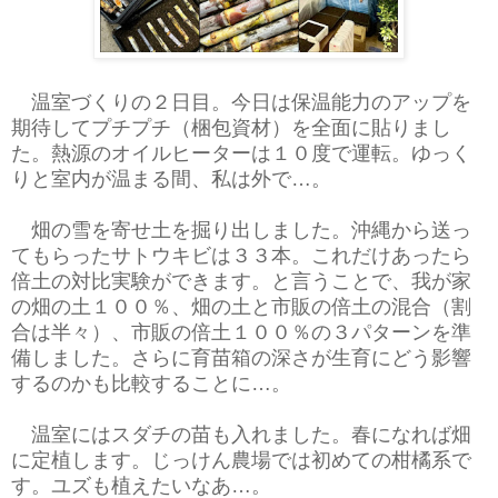
温室づくりの２日目。今日は保温能力のアップを
期待してプチプチ（梱包資材）を全面に貼りまし
た。熱源のオイルヒーターは１０度で運転。ゆっく
りと室内が温まる間、私は外で…。
畑の雪を寄せ土を掘り出しました。沖縄から送っ
てもらったサトウキビは３３本。これだけあったら
倍土の対比実験ができます。と言うことで、我が家
の畑の土１００％、畑の土と市販の倍土の混合（割
合は半々）、市販の倍土１００％の３パターンを準
備しました。さらに育苗箱の深さが生育にどう影響
するのかも比較することに…。
温室にはスダチの苗も入れました。春になれば畑
に定植します。じっけん農場では初めての柑橘系で
す。ユズも植えたいなあ…。