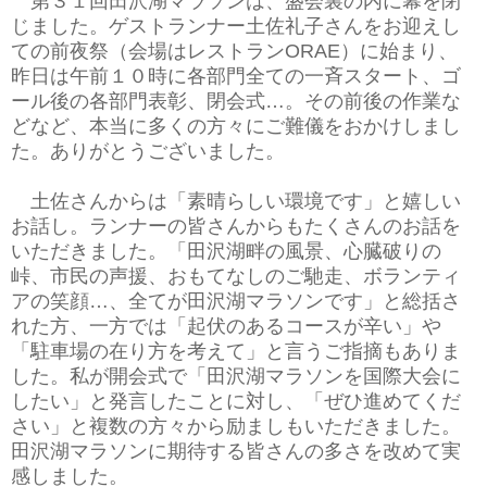
第３１回田沢湖マラソンは、盛会裏の内に幕を閉
じました。ゲストランナー土佐礼子さんをお迎えし
ての前夜祭（会場はレストランORAE）に始まり、
昨日は午前１０時に各部門全ての一斉スタート、ゴ
ール後の各部門表彰、閉会式…。その前後の作業な
どなど、本当に多くの方々にご難儀をおかけしまし
た。ありがとうございました。
土佐さんからは「素晴らしい環境です」と嬉しい
お話し。ランナーの皆さんからもたくさんのお話を
いただきました。「田沢湖畔の風景、心臓破りの
峠、市民の声援、おもてなしのご馳走、ボランティ
アの笑顔…、全てが田沢湖マラソンです」と総括さ
れた方、一方では「起伏のあるコースが辛い」や
「駐車場の在り方を考えて」と言うご指摘もありま
した。私が開会式で「田沢湖マラソンを国際大会に
したい」と発言したことに対し、「ぜひ進めてくだ
さい」と複数の方々から励ましもいただきました。
田沢湖マラソンに期待する皆さんの多さを改めて実
感しました。