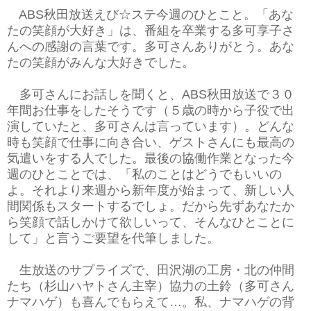
ABS秋田放送えび☆ステ今週のひとこと。「あな
たの笑顔が大好き」は、番組を卒業する多可享子さ
んへの感謝の言葉です。多可さんありがとう。あな
たの笑顔がみんな大好きでした。
多可さんにお話しを聞くと、ABS秋田放送で３０
年間お仕事をしたそうです（５歳の時から子役で出
演していたと、多可さんは言っています）。どんな
時も笑顔で仕事に向き合い、ゲストさんにも最高の
気遣いをする人でした。最後の協働作業となった今
週のひとことでは、「私のことはどうでもいいの
よ。それより来週から新年度が始まって、新しい人
間関係もスタートするでしょ。だから先ずあなたか
ら笑顔で話しかけて欲しいって、そんなひとことに
して」と言うご要望を代筆しました。
生放送のサプライズで、田沢湖の工房・北の仲間
たち（杉山ハヤトさん主宰）協力の土鈴（多可さん
ナマハゲ）も喜んでもらえて…。私、ナマハゲの背