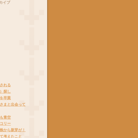
カイブ
される
）探し
を卒業
さまと出会って
も青空
コリー
株から新芽が！
て考えたこと