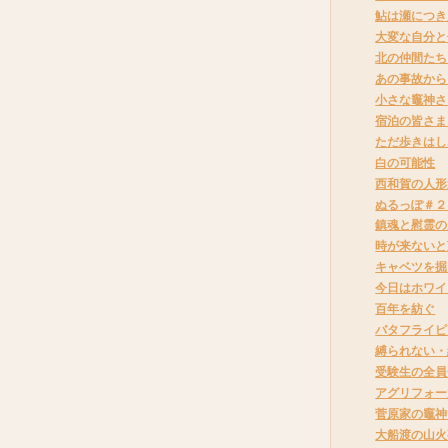
鮎は瀬につき
大変な自分と
北の仲間たち
あの事故から
小さな竈神さ
宿泊の皆さま
ただ歩きはし
白の可能性
西和賀の人形
ぬるっぽ＃２
鎮魂と慰霊の
時が来ないと
キャベツを掘
今日はホワイ
百年を紡ぐ
バタフライピ
縛られない・
受験生の全員
アグリフォー
菅原家の竈神
大船渡の山火