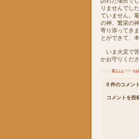
訪れた場所で
りませんでし
ていません。
の神、繁栄の
寄り添ってき
とができて、
いま火災で苦
かお守りくだ
ラベル:
思うこと
時刻:
0:1
0 件のコメント
コメントを投