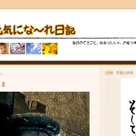
市政公約Ⅲ
曜日
さま