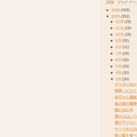
ブログ アー
►
2026
(209)
▼
2025
(353)
►
12月
(28)
►
11月
(29)
►
10月
(28)
►
9月
(30)
►
8月
(31)
►
7月
(29)
►
6月
(30)
►
5月
(30)
►
4月
(30)
▼
3月
(30)
キツネに化か
翡翠（ヒスイ
多可さん番組
鬼の館の竈神
龍が住む寺
雲の上はいつ
雪の下ブロッ
サトウキビの
朝ご飯を食べ