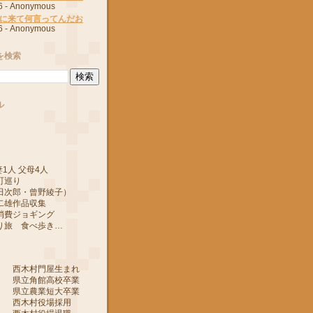
6
- Anonymous
に来て何言ってんだお
6
- Anonymous
を検索
ル
1人 父母4人
町巡り
郎・曾野綾子）
作品収集
ジョギング
 食べ歩き…
 西木村門屋生まれ
 県立角館高校卒業
 県立農業短大卒業
 西木村役場採用