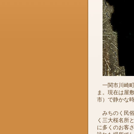
一関市川崎町
ま。現在は屋
市）で静かな
みちのく民俗
く三大桜名所
に多くのお客