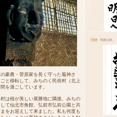
市政公約
の豪農・菅原家を長く守った竈神さ
敷ごと移転して、みちのく民俗村（北上
時間を過ごしています。
村は桜が美しい展勝地に隣接。みちの
として仙北市角館、弘前市弘前公園と共
さまをお迎えして来ました。私も何度も