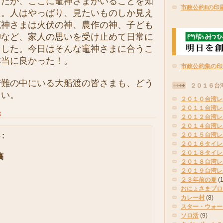
したが、ここに竈神さまがいることを知
市政公約IIの印
た。人はやっぱり、見たいものしか見え
竈神さまは火伏の神、農作の神、子ども
神など、家人の思いを受け止めて日常に
ました。今日はそんな竈神さまに合うこ
本当に良かった！。
市政公約集の印
難の中にいる大船渡の皆さまも、どう
２０１６台
さい。
２０１０台湾レ
２０１１台湾レ
2
２０１２台湾レ
２０１４台湾レ
:
２０１５台湾レ
２０１６タイレ
２０１８タイレ
稿
２０１８台湾レ
２０１９台湾レ
２３年前の夏
(
おにょさまプロ
カレー村
(8)
スター・ウォー
ソロ活
(9)