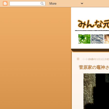
2025年3月3日月
菅原家の竈神