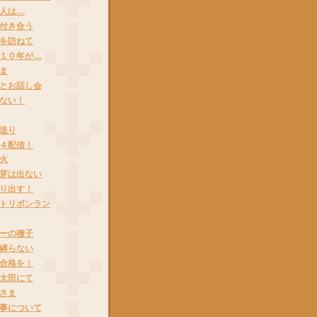
人は…
付き合う
を訪ねて
１０年が…
ま
とお話し会
ない！
送り
４配信！
火
芽は出ない
り出す！
トリボンラン
ーの種子
縛らない
合格を！
太田にて
さま
事について