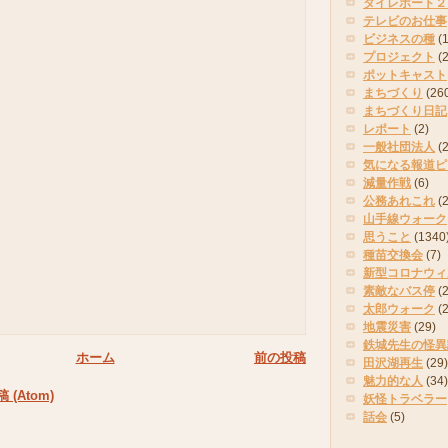
タイレポート２
テレビのお仕事
ビジネスの種
(
プロジェクト
(
ポットキャスト
まちづくり
(26
まちづくり日記
レポート
(2)
一般社団法人
(
気になる報道ピ
減量作戦
(6)
公務あれこれ
(
山手線ウォーク
思うこと
(1340
種苗交換会
(7)
新型コロナウィ
素敵なバス停
(2
太郎ウォーク
(
地震災害
(29)
鉄城先生の怪異
ホーム
前の投稿
田沢湖再生
(29)
魅力的な人
(34)
(Atom)
妖怪トラベラー
話会
(5)