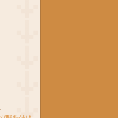
ト
ツで田沢湖に入水する