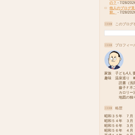
の？
- 7/28/202
他人のブログ見
前。
- 7/28/202
このブログ
プロフィー
家族 子ども4人 妻
趣味 温泉巡り 
読書（浅田次
藤子Ｆ不二雄
カロリー消費
地図の独り旅
略歴
昭和３５年 ７月
昭和５４年 ３月
昭和５６年 ３月
昭和５６年 ４月