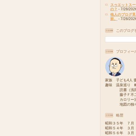
スゥエットスー
の？
- 7/28/202
他人のブログ見
前。
- 7/28/202
このブログ
プロフィー
家族 子ども4人 妻
趣味 温泉巡り 
読書（浅田次
藤子Ｆ不二雄
カロリー消費
地図の独り旅
略歴
昭和３５年 ７月
昭和５４年 ３月
昭和５６年 ３月