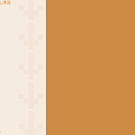
い草花
ト