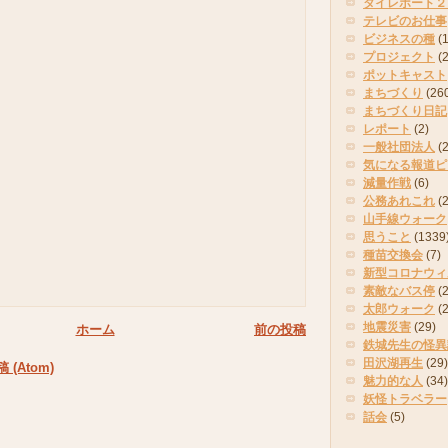
タイレポート２
テレビのお仕事
ビジネスの種
(
プロジェクト
(
ポットキャスト
まちづくり
(26
まちづくり日記
レポート
(2)
一般社団法人
(
気になる報道ピ
減量作戦
(6)
公務あれこれ
(
山手線ウォーク
思うこと
(1339
種苗交換会
(7)
新型コロナウィ
素敵なバス停
(2
太郎ウォーク
(
地震災害
(29)
ホーム
前の投稿
鉄城先生の怪異
田沢湖再生
(29)
(Atom)
魅力的な人
(34)
妖怪トラベラー
話会
(5)