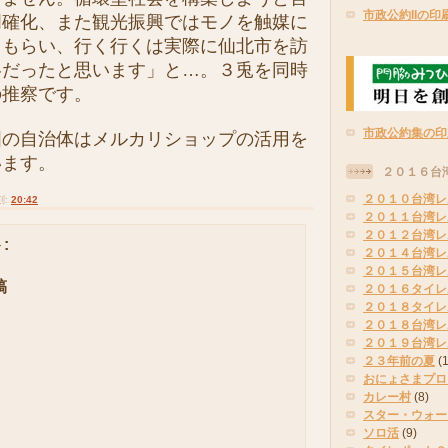
市政公約IIの印
明確化、また観光振興ではモノを触媒に
てもらい、行く行くは実際に仙北市を訪
略だったと思います」と…。３兎を同時
の推察です。
市政公約集の印
の自治体はメルカリショップの活用を
います。
２０１６台
２０１０台湾レ
刻:
20:42
２０１１台湾レ
２０１２台湾レ
:
２０１４台湾レ
２０１５台湾レ
稿
２０１６タイレ
２０１８タイレ
２０１８台湾レ
２０１９台湾レ
２３年前の夏
(
おにょさまプロ
カレー村
(8)
スター・ウォー
ソロ活
(9)