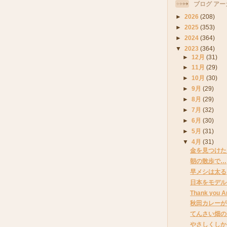
ブログ アー
►
2026
(208)
►
2025
(353)
►
2024
(364)
▼
2023
(364)
►
12月
(31)
►
11月
(29)
►
10月
(30)
►
9月
(29)
►
8月
(29)
►
7月
(32)
►
6月
(30)
►
5月
(31)
▼
4月
(31)
金を見つけた
朝の散歩で…
早メシは太る
日本をモデル
Thank you A
秋田カレーが
てんさい畑の
やさしくしか