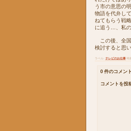
う市の意思の
物語を代弁し
ねてもらう戦
に追う…、私
この後、全国
検討すると思
ラベル:
テレビのお仕事
時
0 件のコメント
コメントを投