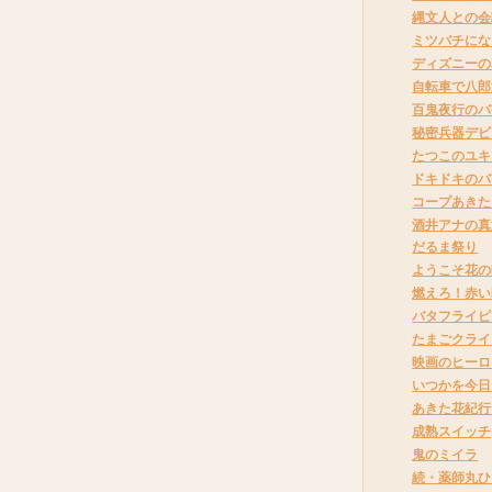
縄文人との会
ミツバチにな
ディズニーの
自転車で八郎
百鬼夜行のバ
秘密兵器デビ
たつこのユキ
ドキドキのバ
コープあきた
酒井アナの真
だるま祭り
ようこそ花の
燃えろ！赤い
バタフライピ
たまごクライ
映画のヒーロ
いつかを今日
あきた花紀行
成熟スイッチ
鬼のミイラ
続・薬師丸ひ