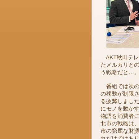
AKT秋田テレ
たメルカリと
う戦略だと…
番組では次の
の移動が制限
る疲弊しまし
にモノを動か
物語を消費者
北市の戦略は
市の窮屈な財
れだけではあ