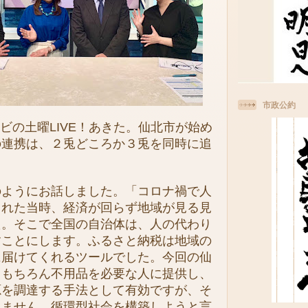
市政公約
ビの土曜LIVE！あきた。仙北市が始め
の連携は、２兎どころか３兎を同時に追
。
ようにお話しました。「コロナ禍で人
された当時、経済が回らず地域が見る見
た。そこで全国の自治体は、人の代わり
すことにします。ふるさと納税は地域の
に届けてくれるツールでした。今回の仙
、もちろん不用品を必要な人に提供し、
源を調達する手法として有効ですが、そ
りません。循環型社会を構築しようと言