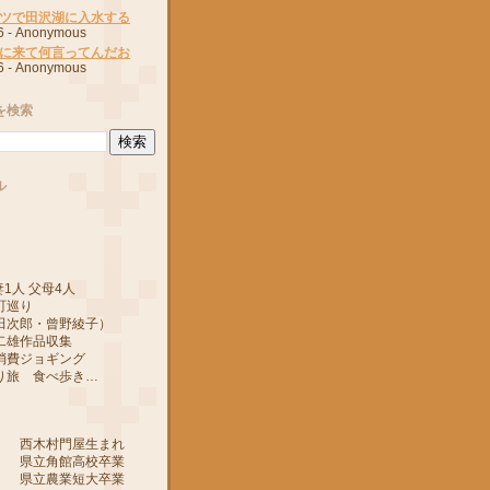
ツで田沢湖に入水する
6
- Anonymous
に来て何言ってんだお
6
- Anonymous
を検索
ル
1人 父母4人
町巡り
郎・曾野綾子）
作品収集
ジョギング
 食べ歩き…
 西木村門屋生まれ
 県立角館高校卒業
 県立農業短大卒業