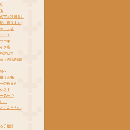
話
る
名言を秋田弁に
湖に帰ります
ケモノ坂
ュー！
ツバキ
イク店
を訪ねて
意（深読み編）
町へ
耕うん機
ーの種まき
シス！
ー気分で
に…
とてんとう虫
ろ子物語