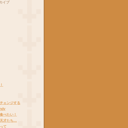
カイブ
！
チェンジする
ndy
食べたい！
天才たち…
って