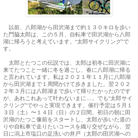
以前、八郎湖から田沢湖まで約１３０キロを歩い
た門脇太郎は、この５月、自転車で田沢湖から八郎
湖に帰ろうと考えています。“太郎サイクリング”で
す。
太郎とたつこの伝説では、太郎は初冬に田沢湖に
来てたつこと一緒に冬を過ごし、春に八郎湖に帰る
と言われています。私は２０２１年１１月に八郎湖
から田沢湖まで１周間かけて歩きました。翌２０２
２年３月には八郎湖まで歩いて帰りたかったのです
が、あれこれあって叶わないまに…。でも“太郎サイ
クリング”でやっと実現できます。催行予定は５月１
３日（土）〜１４日（日）の２日間。初日の朝に田
沢湖のたつこ像前をスタートし、太郎が歩いた道の
りや自転車で走りたいコースを織り交ぜながら、翌
日に潟上市塩口の足洗いの井戸（太郎の田沢湖への