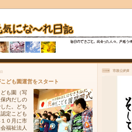
市政公約Ⅲ
曜日
がこども園運営をスタート
ども園（写
生保内だしの
でした。どち
型認定こども
年１０月に市
社会福祉法人