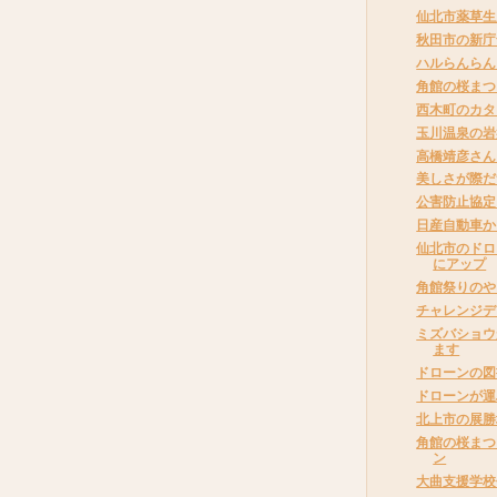
仙北市薬草生
秋田市の新庁
ハルらんらん
角館の桜まつ
西木町のカタ
玉川温泉の岩
高橋靖彦さん
美しさが際だ
公害防止協定
日産自動車か
仙北市のドロー
にアップ
角館祭りのや
チャレンジデ
ミズバショウ
ます
ドローンの図
ドローンが運
北上市の展勝
角館の桜まつ
ン
大曲支援学校