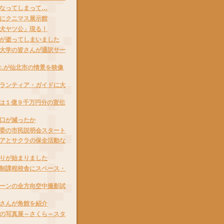
なってしまって…
にクニマス展示館
犬ヤツ公」現る！
が逝ってしまいました
大学の皆さんが通訳サー
 Inc.が仙北市の情景を映像
ランティア・ガイドに大
は１億９千万円分の宣伝
口が減ったか
委の市民説明会スタート
アとサクラの保全活動な
りが始まりました
制課程校舎にスペース・
ーンの全方向空中撮影試
さんが角館を紹介
の写真展～さくら～スタ