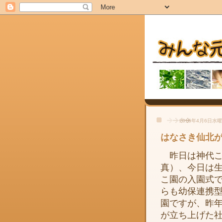
2016年4月6日水
はなさき仙北
昨日は神代こ
真）、今日は
こ園の入園式
らも幼保連携
園ですが、昨
が立ち上げた