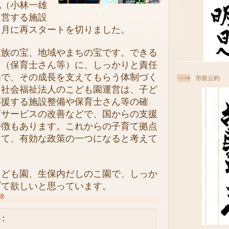
北（小林一雄
運営する施設
４月に再スタートを切りました。
族の宝、地域やまちの宝です。できる
々（保育士さん等）に、しっかりと責任
場で、その成長を支えてもらう体制づく
市政公約
。社会福祉法人のこども園運営は、子ど
応援する施設整備や保育士さん等の確
育サービスの改善などで、国からの支援
特徴もあります。これからの子育て拠点
して、有効な政策の一つになると考えて
ども園、生保内だしのこ園で、しっか
げて欲しいと思っています。
40
: