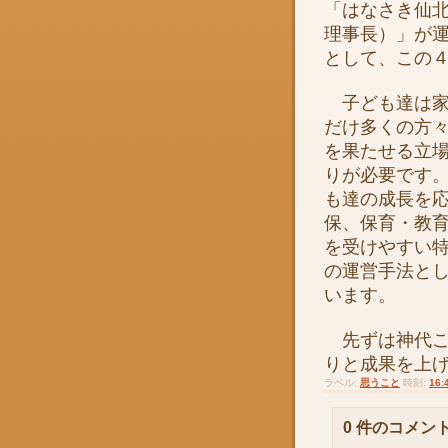
「はなさき仙
理事長）」が
として、この
子ども達は家
だけ多くの方
を果たせる立
りが必要です
も達の成長を
保、保育・教
を受けやすい
の運営手法と
います。
先ずは神代こ
りと成果を上
ラベル:
思うこと
時刻:
16:
0 件のコメント