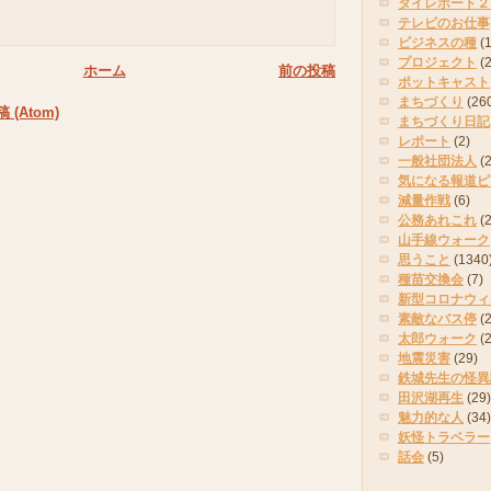
タイレポート２
テレビのお仕事
ビジネスの種
(
プロジェクト
(
ホーム
前の投稿
ポットキャスト
まちづくり
(26
(Atom)
まちづくり日記
レポート
(2)
一般社団法人
(
気になる報道ピ
減量作戦
(6)
公務あれこれ
(
山手線ウォーク
思うこと
(1340
種苗交換会
(7)
新型コロナウィ
素敵なバス停
(2
太郎ウォーク
(
地震災害
(29)
鉄城先生の怪異
田沢湖再生
(29)
魅力的な人
(34)
妖怪トラベラー
話会
(5)