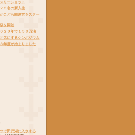
スリーショット
２５名の新入生
がこども園運営をスター
祭を開催
０２０年で１５０万泊
元気にするシンポジウム
８年度が始まりました
ト
ツで田沢湖に入水する