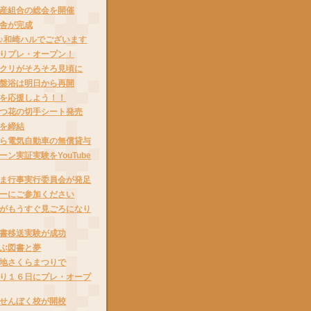
産組合の総会を開催
舎が完成
♪和崎ハルでございます
りプレ・オープン！
クリがそろそろ見頃に
盤浴は明日から再開
を応援しよう！！
つ花の切手シート発売
を締結
ら電気自動車の無償貸与
ン実証実験をYouTube
ま行事実行委員会が発足
ーにご参加ください
がもうすぐ見ごろになり
書移送実験が成功
ぶ図書と夢
地さくらまつりで
り１６日にプレ・オープ
せんぼく校が開校