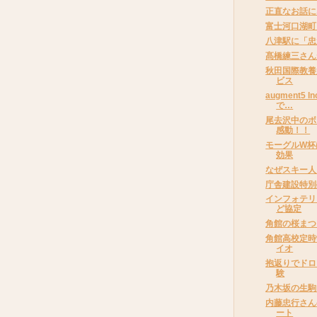
正直なお話に
富士河口湖町
八津駅に「忠
髙橋練三さん
秋田国際教養
ビス
augment5
で…
尾去沢中のボ
感動！！
モーグルW杯
効果
なぜスキー人
庁舎建設特別
インフォテリ
ど協定
角館の桜まつ
角館高校定時
イオ
抱返りでドロ
験
乃木坂の生駒
内藤忠行さん
ート