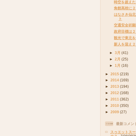
時空を超えた
角館高校に２
はなさき仙北
ト
交通安全祈願
政府目標は２
観光で東北を
新人を迎え２
►
3月
(41)
►
2月
(25)
►
1月
(16)
►
2015
(219)
►
2014
(169)
►
2013
(194)
►
2012
(168)
►
2011
(362)
►
2010
(350)
►
2009
(27)
最新コメン
スゥエットスー