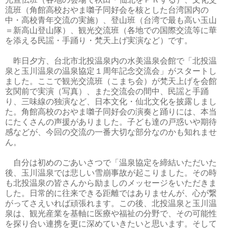
流班（角館高校おやま囃子同好会を核とした台湾国内の
中・高校青年交流の実施）、登山班（台湾で最も高い玉山
＝新高山登山隊）、観光交流班（各地での国際交流等に華
を添える民謡・手踊り・梵天上げ実演など）です。
昨日夕方、台北市北投温泉内の水美温泉会館で「北投温
泉と玉川温泉の温泉協定１周年記念交流会」がスタートし
ました。ここで観光交流班（こまち会）が梵天上げを会館
玄関前で実演（写真）、また交流会の間中、民謡と手踊
り、三味線の独演など、日本文化・仙北文化を披露しまし
た。角館高校のおやま囃子同好会の演奏と踊りには、本当
にたくさんの声援がありました。子ども達の戸惑いや期待
感などが、今回の交流の一番大切な部分なのかも知れませ
ん。
自分は初めのごあいさつで「温泉協定を締結いただいた
後、玉川温泉では悲しい雪崩事故が起こりました。その時
も北投温泉の皆さんから励ましのメッセージをいただきま
した。日常的に往来できる距離ではありませんが、心が繋
がってさえいれば頑張れます。この後、北投温泉と玉川温
泉は、観光産業を基軸に医療や福祉の分野で、その可能性
を探り合い連携を更に深めていきたいと思います。そして