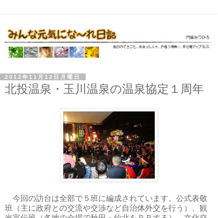
2012年11月12日月曜日
北投温泉・玉川温泉の温泉協定１周年
今回の訪台は全部で５班に編成されています。公式表敬
班（主に政府との交流や交渉など自治体外交を行う）、観
光宣伝班（各地の会場で秋田・仙北をＰＲする）、文化交