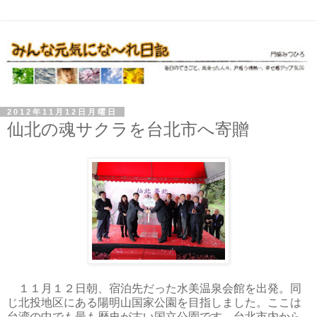
2012年11月12日月曜日
仙北の魂サクラを台北市へ寄贈
１１月１２日朝、宿泊先だった水美温泉会館を出発。同
じ北投地区にある陽明山国家公園を目指しました。ここは
台湾の中でも最も歴史が古い国立公園です。台北市内から