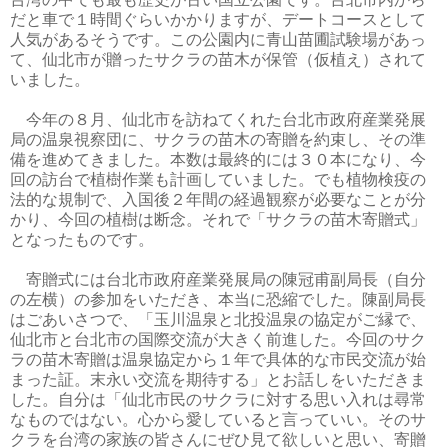
だと車で１時間ぐらいかかりますが、デートコースとして
人気があるそうです。この公園内に青山苗圃試験場があっ
て、仙北市が贈ったサクラの苗木が保管（仮植え）されて
いました。
今年の８月、仙北市を訪ねてくれた台北市政府産業発展
局の温泉視察団に、サクラの苗木の寄贈を約束し、その準
備を進めてきました。本数は最終的には３０本になり、今
回の訪台で植樹作業も計画していました。でも植物検疫の
法的な規制で、入国後２年間の経過観察が必要なことが分
かり、今回の植樹は断念。それで「サクラの苗木寄贈式」
となったものです。
寄贈式には台北市政府産業発展局の陳冠甫副局長（自分
の左横）の参加をいただき、本当に恐縮でした。陳副局長
はごあいさつで、「玉川温泉と北投温泉の協定がご縁で、
仙北市と台北市の国際交流が大きく前進した。今回のサク
ラの苗木寄贈は温泉協定から１年で具体的な市民交流が始
まった証。末永い交流を期待する」とお話しをいただきま
した。自分は「仙北市民のサクラに対する思い入れは尋常
なものではない。心から愛していると言っていい。そのサ
クラを台湾の家族の皆さんにぜひ見て欲しいと思い、寄贈