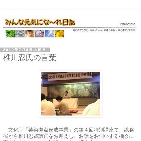
2010年7月8日木曜日
椎川忍氏の言葉
文化庁「芸術拠点形成事業」の第４回特別講座で、総務
省から椎川忍審議官をお迎えし、お話をお伺いする機会に