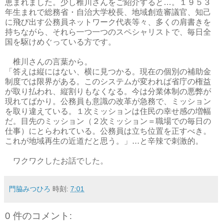
恵まれました。少し椎川さんをご紹介すると…。１９５３
年生まれで総務省・自治大学校長、地域創造審議官、知己
に飛び出す公務員ネットワーク代表等々、多くの肩書きを
持ちながら、それら一つ一つのスペシャリストで、毎日全
国を駆けめぐっている方です。
椎川さんの言葉から。
「答えは縦にはない、横に見つかる。現在の個別の補助金
制度では限界がある。このシステムが変われば省庁の権益
が取り払われ、縦割りもなくなる。今は分業体制の悪弊が
現れてばかり。公務員も意識の改革が急務で、ミッション
を取り違えている。１次ミッションは住民の幸せ感の増幅
だ。目先のミッション（２次ミッション＝職場での毎日の
仕事）にとらわれている。公務員は立ち位置を正すべき。
これが地域再生の近道だと思う。」…と辛辣で刺激的。
ワクワクしたお話でした。
門脇みつひろ
時刻:
7:01
0 件のコメント: