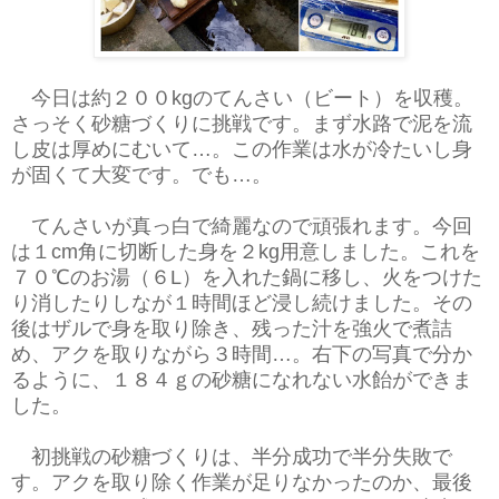
今日は約２００kgのてんさい（ビート）を収穫。
さっそく砂糖づくりに挑戦です。まず水路で泥を流
し皮は厚めにむいて…。この作業は水が冷たいし身
が固くて大変です。でも…。
てんさいが真っ白で綺麗なので頑張れます。今回
は１cm角に切断した身を２kg用意しました。これを
７０℃のお湯（６L）を入れた鍋に移し、火をつけた
り消したりしなが１時間ほど浸し続けました。その
後はザルで身を取り除き、残った汁を強火で煮詰
め、アクを取りながら３時間…。右下の写真で分か
るように、１８４ｇの砂糖になれない水飴ができま
した。
初挑戦の砂糖づくりは、半分成功で半分失敗で
す。アクを取り除く作業が足りなかったのか、最後