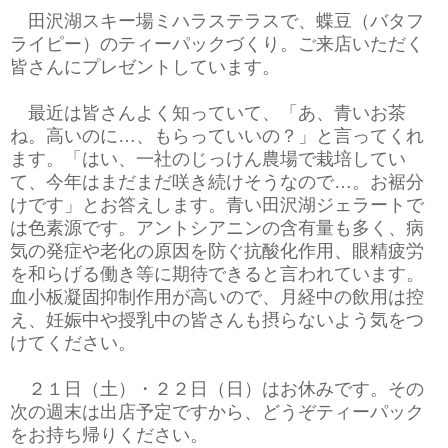
田沢湖スキー場ミハラステラスで、蝶豆（バタフ
ライピー）のティーパックづくり。ご来店いただく
皆さんにプレゼントしています。
最近は皆さんよく知っていて、「あ、青いお茶
ね。高いのに…、もらっていいの？」と言ってくれ
ます。「はい、一社のじっけん農場で栽培してい
て、今年はまだまだ咲き続けそうなので…。お裾分
けです」とお答えします。青い田沢湖ジェラートで
は色素源です。アントシアニンの含有量も多く、病
気の発症や老化の原因を防ぐ抗酸化作用、眼精疲労
を和らげる働き等に期待できると言われています。
血小板凝固抑制作用が高いので、月経中の飲用は控
え、妊娠中や授乳中の皆さんも摂らないよう気をつ
けてください。
２１日（土）・２２日（日）はお休みです。その
次の週末は出店予定ですから、どうぞティーパック
をお持ち帰りください。