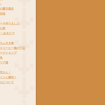
♪
の露天風呂
伝説
ーキ作りました
の男
VE！あきたで
ろふき大根
スコーヒー橋の下店
ークショップ
色
リア様
労さん！
インに勝利！
エについて