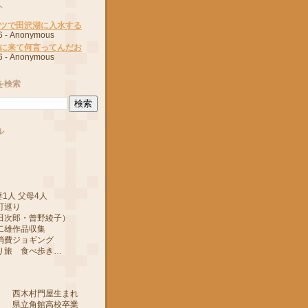
ト
ツで田沢湖に入水する
6
- Anonymous
に来て何言ってんだお
6
- Anonymous
を検索
ル
1人 父母4人
町巡り
郎・曾野綾子）
作品収集
ジョギング
 食べ歩き…
 西木村門屋生まれ
 県立角館高校卒業