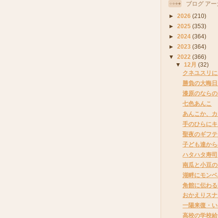
ブログ アー
►
2026
(210)
►
2025
(353)
►
2024
(364)
►
2023
(364)
▼
2022
(366)
▼
12月
(32)
クネユスリに
勝負の大晦日
漆原のならの
七色あんこ
あんこか、カ
手のひらにキ
聖夜のギフテ
子ども達から
ハタハタ寿司
南瓜と小豆の
湖畔にモンベ
角館に伝わる
おかえりスナ
一陽来復・い
高校の学校給