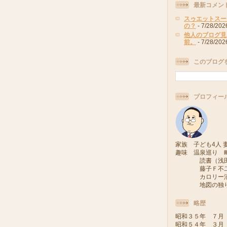
最新コメン
スゥエットスー
の？
- 7/28/202
他人のブログ見
前。
- 7/28/202
このブログ
プロフィー
家族 子ども4人 妻
趣味 温泉巡り 
読書（浅田次
藤子Ｆ不二雄
カロリー消費
地図の独り旅
略歴
昭和３５年 ７月
昭和５４年 ３月