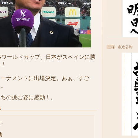
市政公約
Aワールドカップ、日本がスペインに勝
い！
ーナメントに出場決定。あぁ、すご
！。
ちの挑む姿に感動！。
5
:
稿