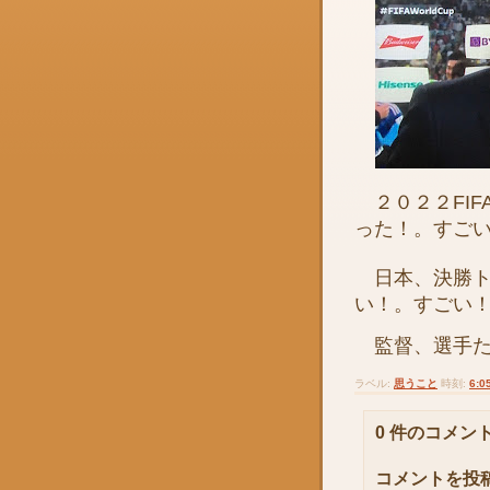
２０２２FIF
った！。すご
日本、決勝ト
い！。すごい
監督、選手た
ラベル:
思うこと
時刻:
6:0
0 件のコメント
コメントを投