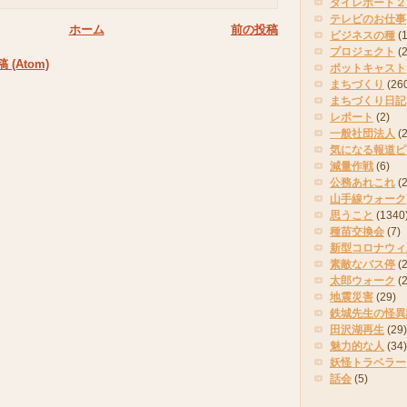
タイレポート２
テレビのお仕事
ホーム
前の投稿
ビジネスの種
(
プロジェクト
(
(Atom)
ポットキャスト
まちづくり
(26
まちづくり日記
レポート
(2)
一般社団法人
(
気になる報道ピ
減量作戦
(6)
公務あれこれ
(
山手線ウォーク
思うこと
(1340
種苗交換会
(7)
新型コロナウィ
素敵なバス停
(2
太郎ウォーク
(
地震災害
(29)
鉄城先生の怪異
田沢湖再生
(29)
魅力的な人
(34)
妖怪トラベラー
話会
(5)