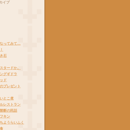
カイブ
なってみて…
！
き石
スタードか。
ングギドラ
ッド
のプレゼント
いとこ煮
ルレストラン
禁断の民話
フキン
ちようらいふく
食