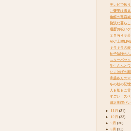
テレビで歌う
ご褒美は雪見
角館の竜宮城
贅沢な暮らし
還暦お祝いケ
２０時４８分
AKT土曜LI
キラキラの愛
柚子味噌のふ
スターバック
学生さんとワ
なまはげの顔
舟越さんのマ
冬の朝の記憶
人も畑もご苦
すごい！スペ
田沢湖讃バレ
►
11月
(31)
►
10月
(33)
►
9月
(30)
►
8月
(31)