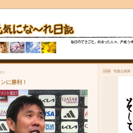
市政公約Ⅲ
金曜日
インに勝利！