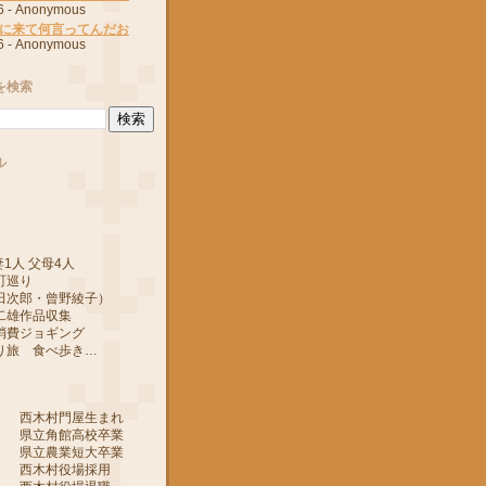
6
- Anonymous
に来て何言ってんだお
6
- Anonymous
を検索
ル
1人 父母4人
町巡り
郎・曾野綾子）
作品収集
ジョギング
 食べ歩き…
 西木村門屋生まれ
 県立角館高校卒業
 県立農業短大卒業
 西木村役場採用