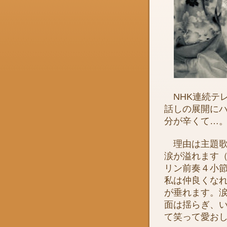
NHK連続テ
話しの展開に
分が辛くて…
理由は主題歌
涙が溢れます
リン前奏４小
私は仲良くな
が垂れます。
面は揺らぎ、
て笑って愛お