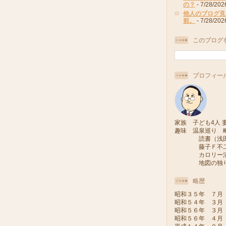
の？
- 7/28/202
他人のブログ見
前。
- 7/28/202
このブログ
プロフィー
家族 子ども4人 妻
趣味 温泉巡り 
読書（浅田次
藤子Ｆ不二雄
カロリー消費
地図の独り旅
略歴
昭和３５年 ７月
昭和５４年 ３月
昭和５６年 ３月
昭和５６年 ４月