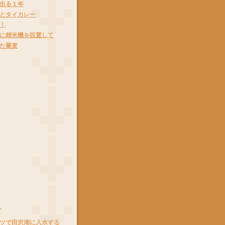
出る１年
とタイカレー
！
に精米機を設置して
た蕎麦
ト
ツで田沢湖に入水する