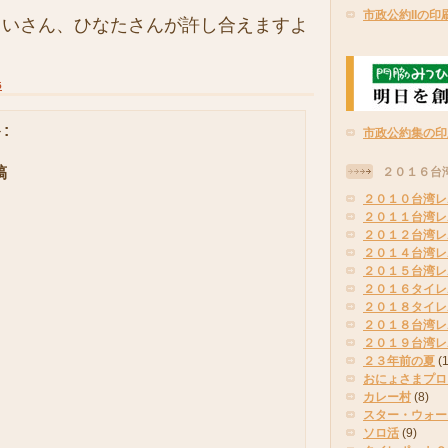
市政公約IIの印
いさん、ひなたさんが許し合えますよ
5
:
市政公約集の印
稿
２０１６台
２０１０台湾レ
２０１１台湾レ
２０１２台湾レ
２０１４台湾レ
２０１５台湾レ
２０１６タイレ
２０１８タイレ
２０１８台湾レ
２０１９台湾レ
２３年前の夏
(
おにょさまプロ
カレー村
(8)
スター・ウォー
ソロ活
(9)