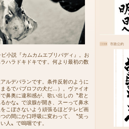
市政公約
レビ小説『カムカムエブリバディ』。お
ハラハラドキドキです。何より最初の数
。
アルデバランです。条件反射のように
（まるでパブロフの犬だ…）。ヴァイオ
節で鼻奥に違和感が、歌い出しの〝君と
れるかな〟で涙腺が開き、スーって鼻水
涙をこぼさないよう頑張るほどテレビ画
いつの間にか口呼吸に変わって、〝笑っ
しい人〟で嗚咽です。