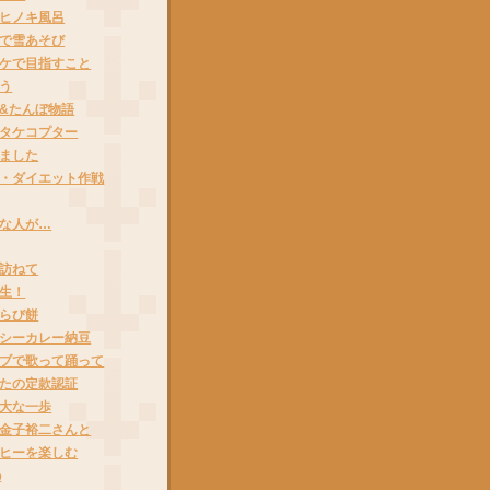
ヒノキ風呂
で雪あそび
ケで目指すこと
う
&たんぼ物語
タケコプター
ました
・ダイエット作戦
な人が…
訪ねて
生！
らび餅
シーカレー納豆
ブで歌って踊って
たの定款認証
大な一歩
金子裕二さんと
ヒーを楽しむ
◯