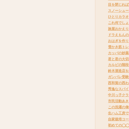
目を閉じれば
スノーシュー
ひとりカラオ
これ何でしょ
旅屋おかえり
ドラえもんの
おはぎを作り
雪かき筋トレ
カッパの妙薬
君と君の大切
カルビの階段
鈴木酒造店を
ガンバレ受験
西和賀の西わ
秀逸なスパイ
中川っ子クラ
市民活動あき
この洗濯の偉
生ハム工房で
自家栽培コー
初めての◯