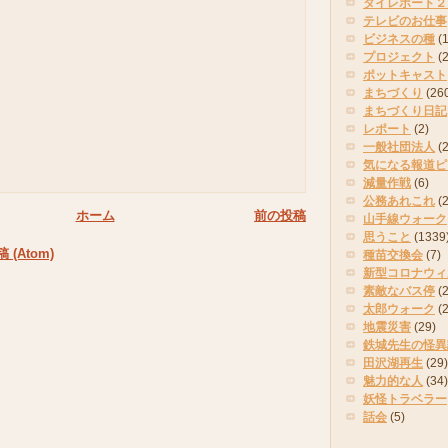
タイレポート２
テレビのお仕事
ビジネスの種
(
プロジェクト
(
ポットキャスト
まちづくり
(26
まちづくり日記
レポート
(2)
一般社団法人
(
気になる報道ピ
減量作戦
(6)
公務あれこれ
(
ホーム
前の投稿
山手線ウォーク
思うこと
(1339
(Atom)
種苗交換会
(7)
新型コロナウィ
素敵なバス停
(2
太郎ウォーク
(
地震災害
(29)
鉄城先生の怪異
田沢湖再生
(29)
魅力的な人
(34)
妖怪トラベラー
話会
(5)