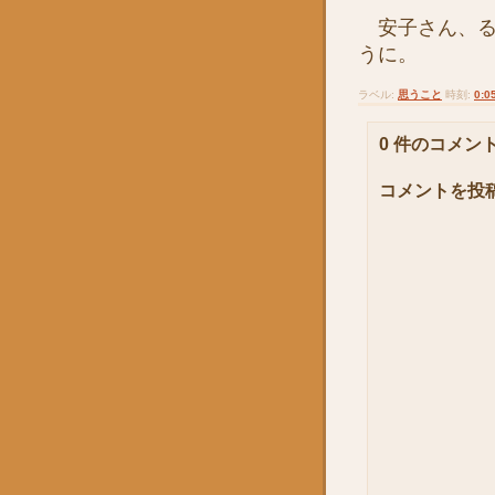
安子さん、る
うに。
ラベル:
思うこと
時刻:
0:0
0 件のコメント
コメントを投