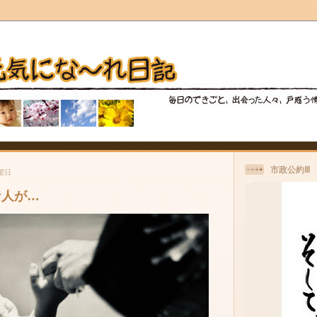
市政公約Ⅲ
水曜日
な人が…