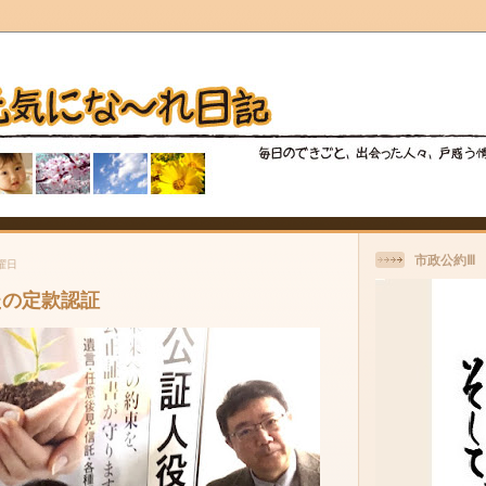
市政公約Ⅲ
火曜日
たの定款認証