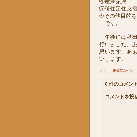
④産業振興
⑤移住定住支
⑥その他目的
です。
午後には秋田
行いました。
思います。あ
いします。
ラベル:
一般社団法人
時刻
0 件のコメント
コメントを投