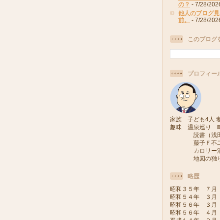
の？
- 7/28/202
他人のブログ見
前。
- 7/28/202
このブログ
プロフィー
家族 子ども4人 妻
趣味 温泉巡り 
読書（浅田次
藤子Ｆ不二雄
カロリー消費
地図の独り旅
略歴
昭和３５年 ７月
昭和５４年 ３月
昭和５６年 ３月
昭和５６年 ４月