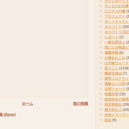
タイレポート２
テレビのお仕事
ビジネスの種
(
プロジェクト
(
ポットキャスト
まちづくり
(26
まちづくり日記
レポート
(2)
一般社団法人
(
気になる報道ピ
減量作戦
(6)
公務あれこれ
(
山手線ウォーク
思うこと
(1338
種苗交換会
(7)
新型コロナウィ
素敵なバス停
(2
太郎ウォーク
(
地震災害
(29)
鉄城先生の怪異
ホーム
前の投稿
田沢湖再生
(29)
魅力的な人
(34)
(Atom)
妖怪トラベラー
話会
(5)