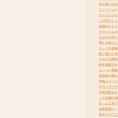
目を閉じれば
スノーシュー
ひとりカラオ
これ何でしょ
旅屋おかえり
ドラえもんの
おはぎを作り
雪かき筋トレ
カッパの妙薬
君と君の大切
カルビの階段
鈴木酒造店を
ガンバレ受験
西和賀の西わ
秀逸なスパイ
中川っ子クラ
市民活動あき
この洗濯の偉
生ハム工房で
自家栽培コー
初めての◯