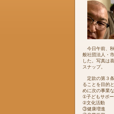
今日午前、秋
般社団法人・
した。写真は
スナップ。
定款の第３条
ることを目的
めに次の事業
①子どもサポ
②文化活動
③健康増進