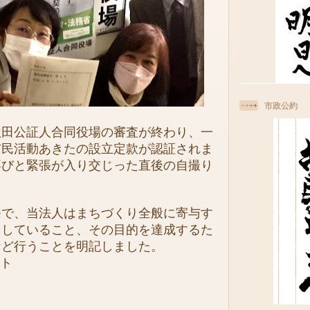
市政公約
田公証人合同役場の審査が終わり、一
市民活動あきたの設立定款が認証されま
喜びと緊張が入り交じった直後の自撮り
で、当法人はまちづくり全般に寄与す
としていること、その目的を達成するた
など行うことを明記しました。
ート