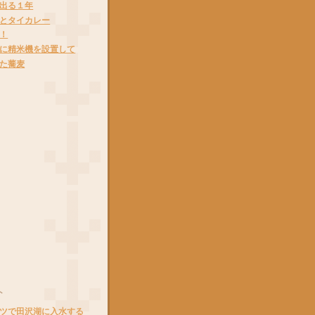
出る１年
とタイカレー
！
に精米機を設置して
た蕎麦
ト
ツで田沢湖に入水する