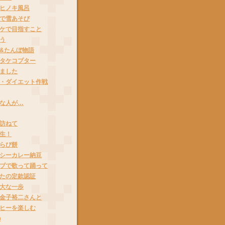
ヒノキ風呂
で雪あそび
ケで目指すこと
う
&たんぼ物語
タケコプター
ました
・ダイエット作戦
な人が…
訪ねて
生！
らび餅
シーカレー納豆
ブで歌って踊って
たの定款認証
大な一歩
金子裕二さんと
ヒーを楽しむ
◯