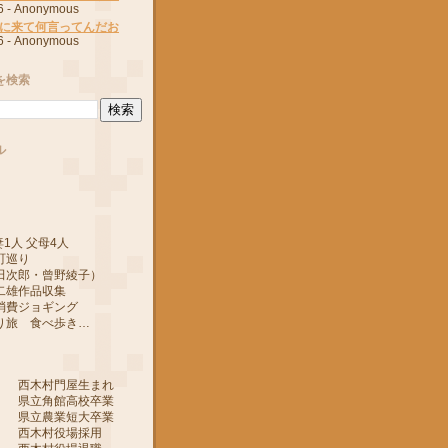
6
- Anonymous
に来て何言ってんだお
6
- Anonymous
を検索
ル
1人 父母4人
町巡り
郎・曾野綾子）
作品収集
ジョギング
 食べ歩き…
 西木村門屋生まれ
 県立角館高校卒業
 県立農業短大卒業
 西木村役場採用