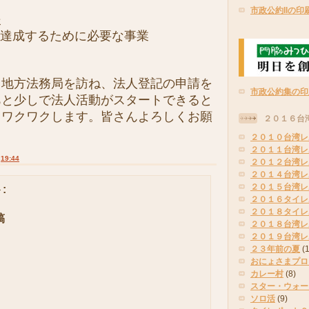
市政公約IIの印
援
を達成するために必要な事業
地方法務局を訪ね、法人登記の申請を
市政公約集の印
あと少しで法人活動がスタートできると
ぁワクワクします。皆さんよろしくお願
２０１６台
２０１０台湾レ
２０１１台湾レ
:
19:44
２０１２台湾レ
２０１４台湾レ
２０１５台湾レ
:
２０１６タイレ
２０１８タイレ
稿
２０１８台湾レ
２０１９台湾レ
２３年前の夏
(
おにょさまプロ
カレー村
(8)
スター・ウォー
ソロ活
(9)