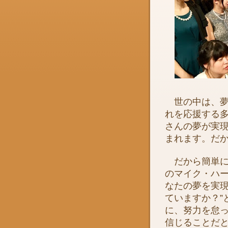
世の中は、夢
れを応援する
さんの夢が実
まれます。だ
だから簡単に
のマイク・ハー
なたの夢を実
ていますか？”
に、努力を怠
信じることだ