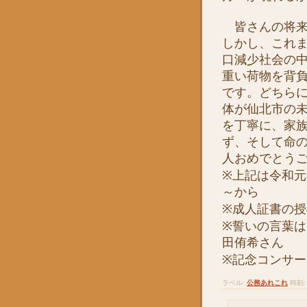
皆さんの将来
しかし、これ
口減少社会の
重い荷物を背
です。どちら
体が仙北市の
を丁寧に、家
ず、そして命
人おめでとう
※上記は令和
～から
※成人証書の
※誓いの言葉
田侑希さん
※記念コンサ
ラベル:
公務あれこれ
時刻