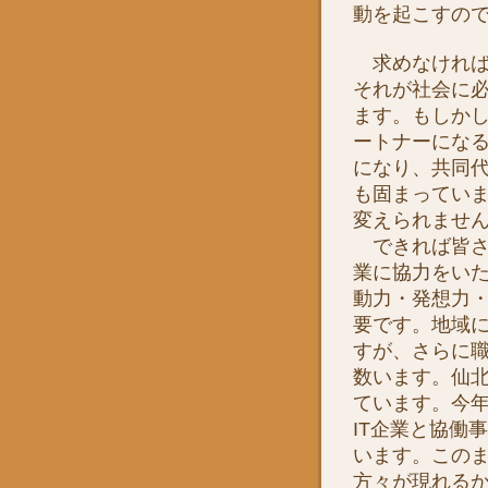
動を起こすの
求めなければ
それが社会に
ます。もしか
ートナーにな
になり、共同
も固まってい
変えられませ
できれば皆さ
業に協力をい
動力・発想力
要です。地域
すが、さらに
数います。仙
ています。今年度か
IT企業と協働
います。この
方々が現れる