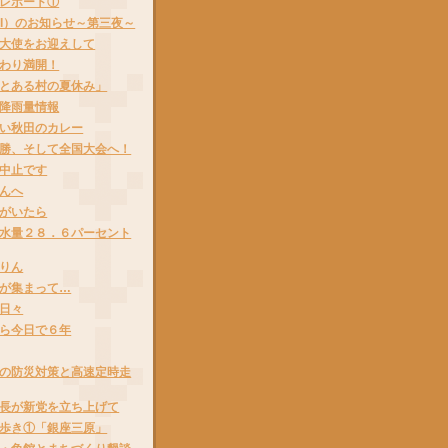
レポート①
AI）のお知らせ～第三夜～
大使をお迎えして
わり満開！
とある村の夏休み」
降雨量情報
い秋田のカレー
勝、そして全国大会へ！
中止です
んへ
がいたら
水量２８．６パーセント
りん
が集まって…
日々
ら今日で６年
の防災対策と高速定時走
長が新党を立ち上げて
歩き①「銀座三原」