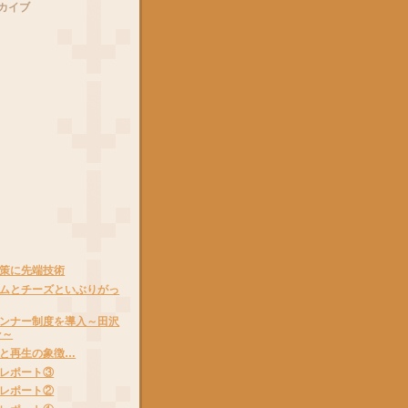
カイブ
策に先端技術
ムとチーズといぶりがっ
ンナー制度を導入～田沢
ン～
と再生の象徴…
レポート③
レポート②