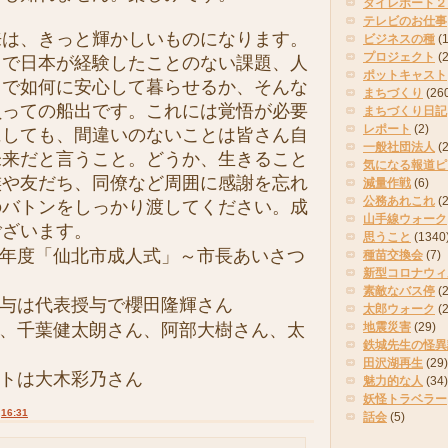
タイレポート２
テレビのお仕事
は、きっと輝かしいものになります。
ビジネスの種
(
プロジェクト
(
まで日本が経験したことのない課題、人
ポットキャスト
中で如何に安心して暮らせるか、そんな
まちづくり
(26
負っての船出です。これには覚悟が必要
まちづくり日記
レポート
(2)
にしても、間違いのないことは皆さん自
一般社団法人
(
未来だと言うこと。どうか、生きること
気になる報道ピ
族や友だち、同僚など周囲に感謝を忘れ
減量作戦
(6)
公務あれこれ
(
のバトンをしっかり渡してください。成
山手線ウォーク
ございます。
思うこと
(1340
元年度「仙北市成人式」～市長あいさつ
種苗交換会
(7)
新型コロナウィ
素敵なバス停
(2
授与は代表授与で櫻田隆輝さん
太郎ウォーク
(
は、千葉健太朗さん、阿部大樹さん、太
地震災害
(29)
鉄城先生の怪異
田沢湖再生
(29)
ートは大木彩乃さん
魅力的な人
(34)
妖怪トラベラー
:
16:31
話会
(5)