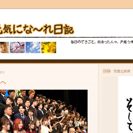
市政公約Ⅲ
木曜日
んへ