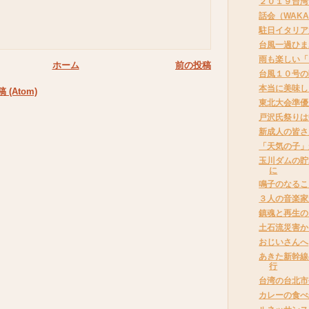
２０１９台湾
話会（WAK
駐日イタリア
台風一過ひま
雨も楽しい「
ホーム
前の投稿
台風１０号の
本当に美味し
(Atom)
東北大会準優
戸沢氏祭りは
新成人の皆さ
「天気の子」
玉川ダムの貯
に
鳴子のなるこ
３人の音楽家
鎮魂と再生の
土石流災害か
おじいさんへ
あきた新幹線
行
台湾の台北市
カレーの食べ