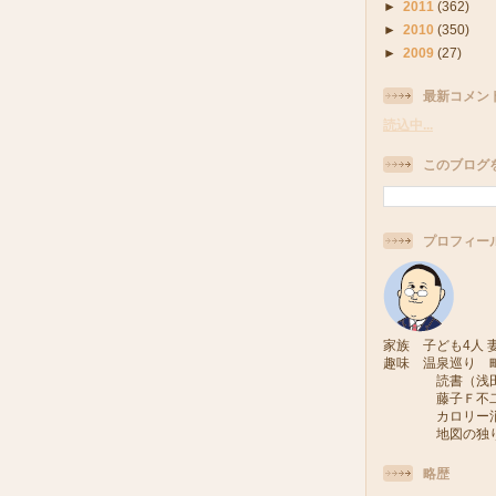
►
2011
(362)
►
2010
(350)
►
2009
(27)
最新コメン
読込中...
このブログ
プロフィー
家族 子ども4人 妻
趣味 温泉巡り 
読書（浅田次
藤子Ｆ不二雄
カロリー消費
地図の独り旅
略歴