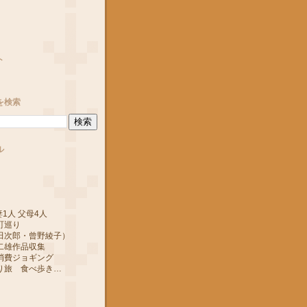
ト
を検索
ル
1人 父母4人
町巡り
郎・曾野綾子）
作品収集
ジョギング
 食べ歩き…