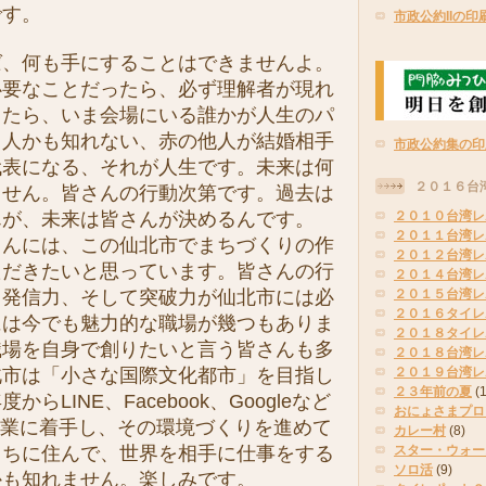
です。
市政公約IIの印
、何も手にすることはできませんよ。
必要なことだったら、必ず理解者が現れ
したら、いま会場にいる誰かが人生のパ
る人かも知れない、赤の他人が結婚相手
市政公約集の印
代表になる、それが人生です。未来は何
２０１６台
ません。皆さんの行動次第です。過去は
んが、未来は皆さんが決めるんです。
２０１０台湾レ
２０１１台湾レ
んには、この仙北市でまちづくりの作
２０１２台湾レ
ただきたいと思っています。皆さんの行
２０１４台湾レ
・発信力、そして突破力が仙北市には必
２０１５台湾レ
２０１６タイレ
には今でも魅力的な職場が幾つもありま
２０１８タイレ
職場を自身で創りたいと言う皆さんも多
２０１８台湾レ
北市は「小さな国際文化都市」を目指し
２０１９台湾レ
２３年前の夏
(
らLINE、Facebook、Googleなど
おにょさまプロ
事業に着手し、その環境づくりを進めて
カレー村
(8)
まちに住んで、世界を相手に仕事をする
スター・ウォー
ソロ活
(9)
かも知れません。楽しみです。