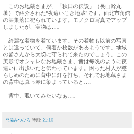
このお地蔵さまが、「秋田の伝説」（長山幹丸
著）で紹介された“夜這いこき地蔵”です。仙北市角館
の某集落に祀られています。モノクロ写真でアップ
しましたが、実物は…。
綺麗な着物を着ています。その着物も以前の写真
とは違っていて、何着か枚数があるようです。地域
の皆さんから大切に守られて来たのでしょう。この
美形でオシャレなお地蔵さま、昔は毎晩のように夜
這いに出歩いたと伝わっています。困った村人が懲
らしめのために背中に釘を打ち、それでお地蔵さま
の背中は真っ赤に染まっていると…。
背中、覗いてみたいなぁ…。
門脇みつひろ
時刻:
21:10