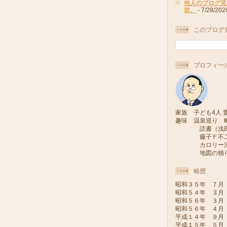
他人のブログ見
前。
- 7/28/202
このブログ
プロフィー
家族 子ども4人 妻
趣味 温泉巡り 
読書（浅田次
藤子Ｆ不二雄
カロリー消費
地図の独り旅
略歴
昭和３５年 ７月
昭和５４年 ３月
昭和５６年 ３月
昭和５６年 ４月
平成１４年 ９月
平成１５年 ５月