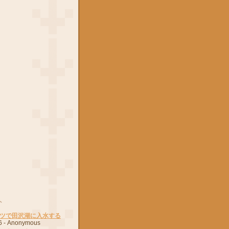
ト
ツで田沢湖に入水する
6
- Anonymous