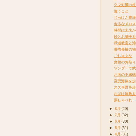
クマ対策の根
違うこと
じっけん農場
走るなメロス
時間は未来か
鈴とお菓子を
武道教室と沖
畏怖畏敬の物
ごしゃぐな
角館のお祭り
ワンダーで武
お面の不思議
宮沢海岸を歩
ススキ野を歩
おばけ屋敷を
夢しゃべれ・
►
8月
(29)
►
7月
(32)
►
6月
(30)
►
5月
(31)
►
4月
(31)