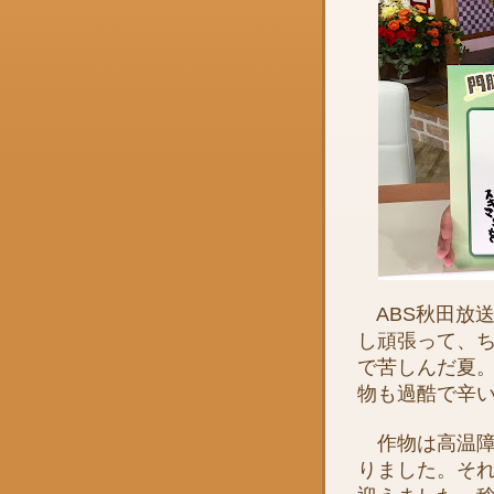
ABS秋田放送
し頑張って、ち
で苦しんだ夏
物も過酷で辛
作物は高温障
りました。そ