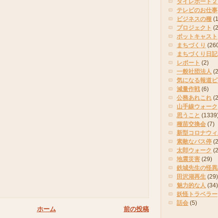
タイレポート２
テレビのお仕事
ビジネスの種
(
プロジェクト
(
ポットキャスト
まちづくり
(26
まちづくり日記
レポート
(2)
一般社団法人
(
気になる報道ピ
減量作戦
(6)
公務あれこれ
(
山手線ウォーク
思うこと
(1339
種苗交換会
(7)
新型コロナウィ
素敵なバス停
(2
太郎ウォーク
(
地震災害
(29)
鉄城先生の怪異
田沢湖再生
(29)
魅力的な人
(34)
妖怪トラベラー
話会
(5)
ホーム
前の投稿