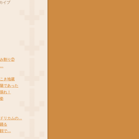
カイブ
み割り②
…
こき地蔵
陽であった
張れ！
姿
ドリカムの…
踊る
顔で…