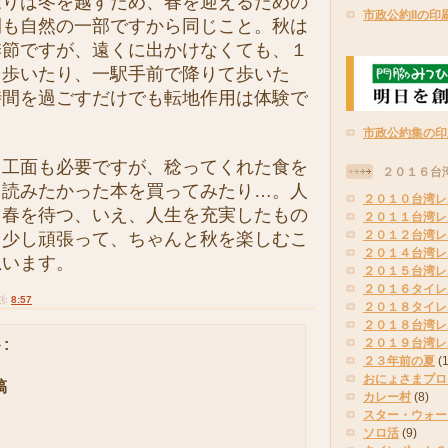
稔りは冬を越すため、春を迎えるための
市政公約IIの印
間も自然の一部ですから同じこと。秋は
季節ですが、遠くに出かけなくても、１
を歩いたり、一駅手前で降りて歩いた
時間を過ごすだけでも転地作用は体験で
市政公約集の印
工面も必要ですが、稔ってくれた食を
２０１６台
、読みたかった本を買ってみたり…。人
２０１０台湾レ
、春を待つ、いえ、人生を充実したもの
２０１１台湾レ
２０１２台湾レ
、少し頑張って、ちゃんと秋を楽しむこ
２０１４台湾レ
思います。
２０１５台湾レ
２０１６タイレ
刻:
8:57
２０１８タイレ
２０１８台湾レ
:
２０１９台湾レ
２３年前の夏
(
おにょさまプロ
稿
カレー村
(8)
スター・ウォー
ソロ活
(9)