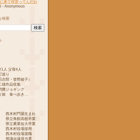
に来て何言ってんだお
6
- Anonymous
を検索
ル
1人 父母4人
町巡り
郎・曾野綾子）
作品収集
ジョギング
 食べ歩き…
 西木村門屋生まれ
 県立角館高校卒業
 県立農業短大卒業
 西木村役場採用
 西木村役場退職
 県議会議員当選