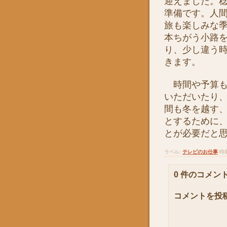
迎えました。
準備です。人
旅も楽しみな
本ちがう小路
り、少し違う
きます。
時間や予算も
いただいたり
間も冬を越す
とするために
とが必要だと
ラベル:
テレビのお仕事
時
0 件のコメント
コメントを投