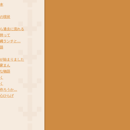
本
の現状
ら過去に流れる
持って
縄ランチと…
語
が始まりました
家まん
な物語
く
く
作ろうか…
心ひらげ