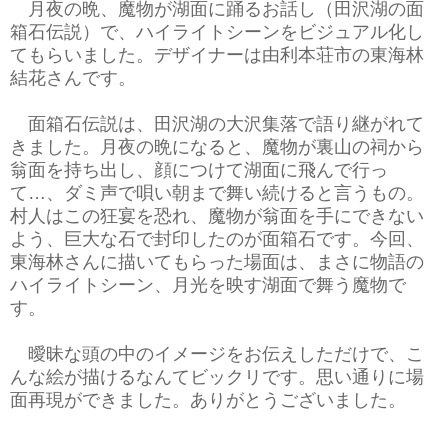
月夜の晩、魔物が湖面に踊るお話し（田沢湖の面
箱石伝説）で、ハイライトシーンをビジュアル化し
てもらいました。デザイナーは由利本荘市の東海林
結花さんです。
面箱石伝説は、田沢湖の大沢集落で語り継がれて
きました。月夜の晩になると、魔物が裏山の祠から
翁面を持ち出し、顔につけて湖面に飛んで行っ
て…、ダミ声で唄い朝まで舞い続けると言うもの。
村人はこの狂宴を恐れ、魔物が翁面を手にできない
よう、巨大な石で封印したのが面箱石です。今回、
東海林さんに描いてもらった場面は、まさに物語の
ハイライトシーン、月光を映す湖面で舞う魔物で
す。
曖昧な頭の中のイメージをお伝えしただけで、こ
んな絵が描けるなんてビックリです。思い通りに場
面再現ができました。ありがとうございました。