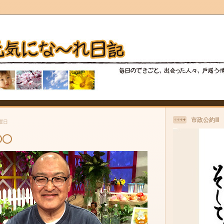
市政公約Ⅲ
金曜日
◯◯