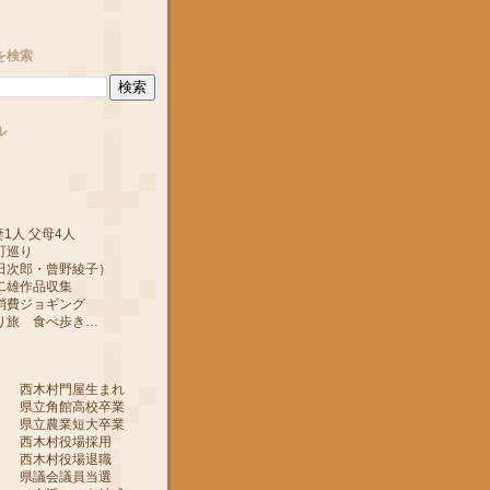
を検索
ル
1人 父母4人
町巡り
郎・曾野綾子）
作品収集
ジョギング
 食べ歩き…
 西木村門屋生まれ
 県立角館高校卒業
 県立農業短大卒業
 西木村役場採用
 西木村役場退職
 県議会議員当選