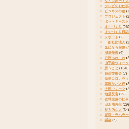
タイレポート２
テレビのお仕事
ビジネスの種
(
プロジェクト
(
ポットキャスト
まちづくり
(26
まちづくり日記
レポート
(2)
一般社団法人
(
気になる報道ピ
減量作戦
(6)
公務あれこれ
(
山手線ウォーク
思うこと
(1340
種苗交換会
(7)
新型コロナウィ
素敵なバス停
(2
太郎ウォーク
(
地震災害
(29)
鉄城先生の怪異
田沢湖再生
(29)
魅力的な人
(34)
妖怪トラベラー
話会
(5)