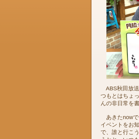
ABS秋田放送
つもとはちょ
んの非日常を
あきたnowで
イベントをお
で、誰と行こ