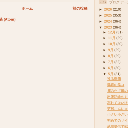
ブログ アー
ホーム
前の投稿
►
2026
(210)
►
2025
(353)
(Atom)
►
2024
(364)
▼
2023
(364)
►
12月
(31)
►
11月
(29)
►
10月
(30)
►
9月
(29)
►
8月
(29)
►
7月
(32)
►
6月
(30)
▼
5月
(31)
巡る季節
津軽の鬼コ
摘みたて苺の
出版記念のミ
忘れてはいけ
芝居こんにゃ
小さい小さい
初めてのサイ
武器提供で戦