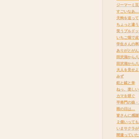
ジーマーミ豆
すごいなあ…
天狗を追って
ちょっと違
笑うブルドッ
いちご畑で皮
学生さんの率
ありがとがん
田沢湖から八
田沢湖から八
大人を見せよ
みず
鉈と鉞と斧
ねっ、楽しい
カマを研ぐ
平将門の娘・
雨の日は…
皆さんに感謝
２個いっても
いまサクラが
間違っていた