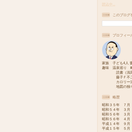
読込中...
このブログ
プロフィー
家族 子ども4人 妻
趣味 温泉巡り 
読書（浅田次
藤子Ｆ不二雄
カロリー消費
地図の独り旅
略歴
昭和３５年 ７月
昭和５４年 ３月
昭和５６年 ３月
昭和５６年 ４月
平成１４年 ９月
平成１５年 ５月