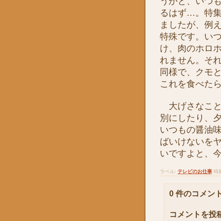
うかと、いつ
るはず…。特
ましたが、例
特殊です。い
け、肉のホロ
れません。そ
同様で、クモ
これを食べた
大げさなこと
別にしたり、
いつもの醤油
ばいけないを
いですよと、
ラベル:
テレビのお仕事
時
0 件のコメント
コメントを投