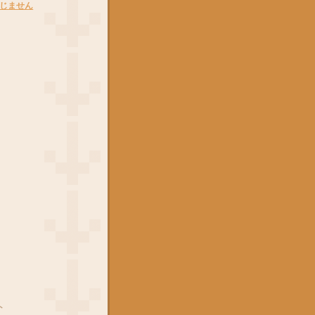
じません
ト