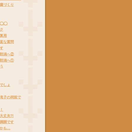
腐づくり
う◯◯
ク
算用
直な質問
す
郎潟へ②
郎潟へ①
う
でしょ
滝子の祠前で
！
大丈夫?!
満開です
かも…