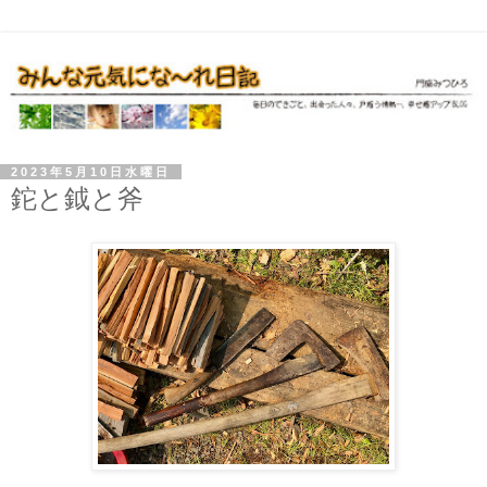
2023年5月10日水曜日
鉈と鉞と斧