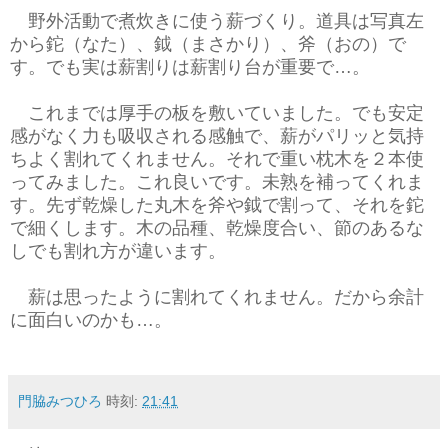
野外活動で煮炊きに使う薪づくり。道具は写真左
から鉈（なた）、鉞（まさかり）、斧（おの）で
す。でも実は薪割りは薪割り台が重要で…。
これまでは厚手の板を敷いていました。でも安定
感がなく力も吸収される感触で、薪がパリッと気持
ちよく割れてくれません。それで重い枕木を２本使
ってみました。これ良いです。未熟を補ってくれま
す。先ず乾燥した丸木を斧や鉞で割って、それを鉈
で細くします。木の品種、乾燥度合い、節のあるな
しでも割れ方が違います。
薪は思ったように割れてくれません。だから余計
に面白いのかも…。
門脇みつひろ
時刻:
21:41