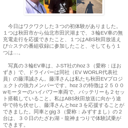
今日はワクワクした３つの初体験がありました。
１つは秋田市から仙北市田沢湖まで、３輪EV車の無
充電走行を応援できたこと、１つはABS秋田放送え
び☆ステの番組収録に参加したこと、そしてもう１
つは…。
写真の３輪EV車は、J-ST社のhoz３（愛称：ほお
ずき）で、ドライバーは同社（EV WORLR代表社
員）の藤澤誠さん。藤澤さんは私たち秋田EVプロジ
ェクトの強力メンバーです。hoz３の特徴は２５００
wモーターのハイパワー車両で、バッテリーも２セッ
ト搭載していること。私はABS秋田放送に向かう途
中で待ち伏せし、藤澤さんとhoz３を応援することが
できました。同車とgig３（愛称：みずすまし）の２
台は、３０日のたざわ湖・龍神まつりで体験試乗が
できます。