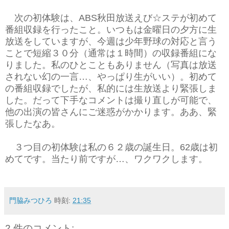
次の初体験は、ABS秋田放送えび☆ステが初めて
番組収録を行ったこと。いつもは金曜日の夕方に生
放送をしていますが、今週は少年野球の対応と言う
ことで短縮３０分（通常は１時間）の収録番組にな
りました。私のひとこともありません（写真は放送
されない幻の一言…、やっぱり生がいい）。初めて
の番組収録でしたが、私的には生放送より緊張しま
した。だって下手なコメントは撮り直しが可能で、
他の出演の皆さんにご迷惑がかかります。ああ、緊
張したなあ。
３つ目の初体験は私の６２歳の誕生日。62歳は初
めてです。当たり前ですが…、ワクワクします。
門脇みつひろ
時刻:
21:35
2 件のコメント: