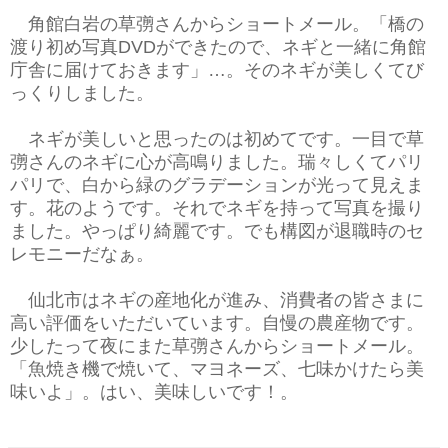
角館白岩の草彅さんからショートメール。「橋の
渡り初め写真DVDができたので、ネギと一緒に角館
庁舎に届けておきます」…。そのネギが美しくてび
っくりしました。
ネギが美しいと思ったのは初めてです。一目で草
彅さんのネギに心が高鳴りました。瑞々しくてパリ
パリで、白から緑のグラデーションが光って見えま
す。花のようです。それでネギを持って写真を撮り
ました。やっぱり綺麗です。でも構図が退職時のセ
レモニーだなぁ。
仙北市はネギの産地化が進み、消費者の皆さまに
高い評価をいただいています。自慢の農産物です。
少したって夜にまた草彅さんからショートメール。
「魚焼き機で焼いて、マヨネーズ、七味かけたら美
味いよ」。はい、美味しいです！。