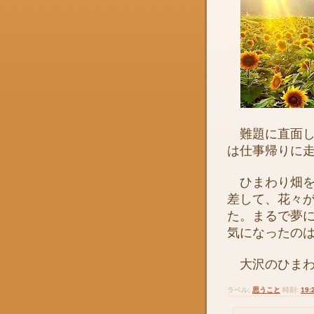
難題に直面し
は仕事帰りに
ひまわり畑を
差して、花々
た。まるで夢
気になったの
大沢のひまわ
ラベル:
思うこと
時刻:
19: