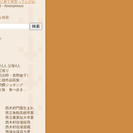
に来て何言ってんだお
6
- Anonymous
を検索
ル
1人 父母4人
町巡り
郎・曾野綾子）
作品収集
ジョギング
 食べ歩き…
 西木村門屋生まれ
 県立角館高校卒業
 県立農業短大卒業
 西木村役場採用
 西木村役場退職
 県議会議員当選