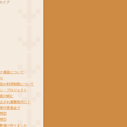
カイブ
ナ感染について
り
設の利用制限について
ン・プロジェクト
面が睨む
止され避難指示に！
実行委員会で
問②
問①
酢漬け作りました