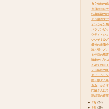
市立角館の病
今日のコロナ
行事延期のお
２６歳のエア
オンライン懇
パラリンピッ
ウディ・ショ
いいぞ！ゆざわ
最後の市議会
踏ん張りどこ
８年目の慰霊
演劇から学ぶ
初めてのコイ
７６年目の夏
ドリームリン
国・県ダムを
ああ、かき氷
門脇さんにラ
高品質の市産
►
7月
(24)
►
6月
(29)