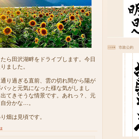
市政公約
たら田沢湖畔をドライブします。今日
走りました。
通り過ぎる直前、雲の切れ間から陽が
がパッと元気になった様な気がしまし
に出てきそうな情景です。あれっ？、元
は自分かな…。
り畑は見頃です。
22