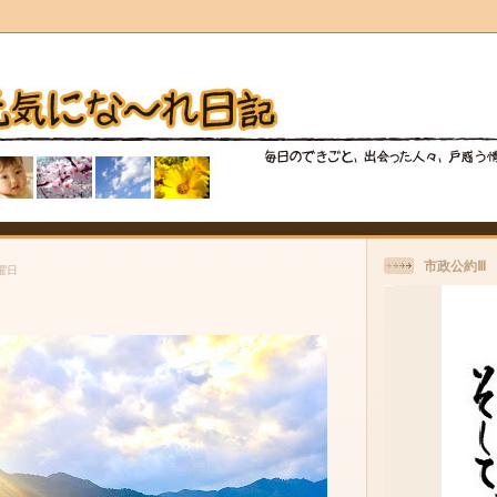
市政公約Ⅲ
月曜日
り