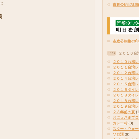
:
市政公約IIの印
稿
市政公約集の印
２０１６台
２０１０台湾レ
２０１１台湾レ
２０１２台湾レ
２０１４台湾レ
２０１５台湾レ
２０１６タイレ
２０１８タイレ
２０１８台湾レ
２０１９台湾レ
２３年前の夏
(
おにょさまプロ
カレー村
(8)
スター・ウォー
ソロ活
(9)