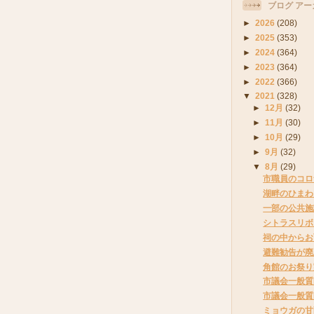
ブログ アー
►
2026
(208)
►
2025
(353)
►
2024
(364)
►
2023
(364)
►
2022
(366)
▼
2021
(328)
►
12月
(32)
►
11月
(30)
►
10月
(29)
►
9月
(32)
▼
8月
(29)
市職員のコロ
湖畔のひまわ
一部の公共施
シトラスリボ
祠の中からお
避難勧告が廃
角館のお祭り
市議会一般質
市議会一般質
ミョウガの甘