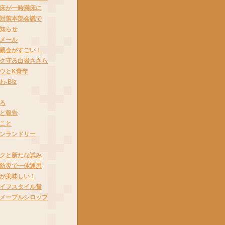
床が一時満床に
対策本部会議で
知らせ
メール
親会がすごい！
ク守る白岩ささら
ウとK青年
-Biz
ろ
と報告
こと
ンランドリー
クと新たな試み
防災で一体運用
が美味しい！
イフスタイル賞
メープルシロップ