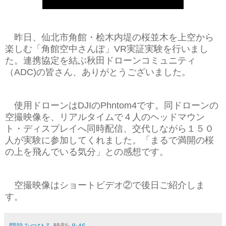
昨日、仙北市角館・桧木内堤の桜並木を上空から
楽しむ「角館空中さんぽ」VR実証実験を行いまし
た。連携協定を結ぶ秋田ドローンコミュニティ
（ADC)の皆さん、ありがとうございました。
使用ドローンはDJIのPhntom4です。同ドローンの
空撮映像を、リアルタイムで４人のヘッドマウン
ト・ディスプレイへ同時配信、交代しながら１５０
人が実験に参加してくれました。「まるで満開の桜
の上を飛んでいる気分」との感想です。
空撮映像はショートビデオ②で後日ご紹介しま
す。
門脇みつひろ
時刻:
8:46