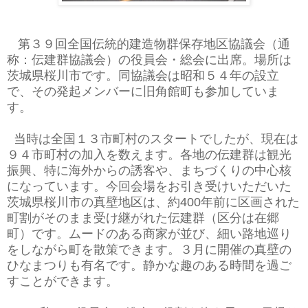
第３９回全国伝統的建造物群保存地区協議会（通
称：伝建群協議会）の役員会・総会に出席。場所は
茨城県桜川市です。同協議会は昭和５４年の設立
で、その発起メンバーに旧角館町も参加していま
す。
当時は全国１３市町村のスタートでしたが、現在は
９４市町村の加入を数えます。各地の伝建群は観光
振興、特に海外からの誘客や、まちづくりの中心核
になっています。今回会場をお引き受けいただいた
茨城県桜川市の真壁地区は、約400年前に区画された
町割がそのまま受け継がれた伝建群（区分は在郷
町）です。ムードのある商家が並び、細い路地巡り
をしながら町を散策できます。３月に開催の真壁の
ひなまつりも有名です。静かな趣のある時間を過ご
すことができます。