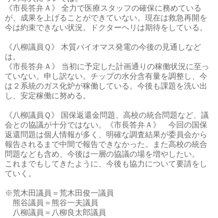
《市長答弁Ａ》 全力で医療スタッフの確保に務めている
が、成果を上げることができていない。現在は救急再開を
今は約束できない状況。ドクターヘリは期待をしている。
《八柳議員Ｑ》 木質バイオマス発電の今後の見通しなど
は。
《市長答弁Ａ》 当初に予定した計画通りの稼働状況に至っ
ていない。申し訳ない。チップの水分含有量を調整し、今
は２系統のガス化炉が稼働している。今後も課題を洗い出
し、安定稼働に努める。
《八柳議員Ｑ》 国保返還金問題、高校の統合問題など、議
会との協議が十分ではない。《市長答弁Ａ》 今回の国保
返還問題は個人情報が多く、明確な調査結果が委員会から
報告されるまで中間で報告できなかった。また高校の統合
問題なども含め、今後は一層の協議の場を増やしたい。
これまでもしてきたように、今後も協力について要請をし
ていく。
※荒木田議員＝荒木田俊一議員
熊谷議員＝熊谷一夫議員
八柳議員＝八柳良太郎議員