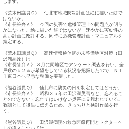
します。
《荒木田議員Ｑ》 仙北市地域防災計画は絵に描いた餅で
はないか。
《市長答弁Ａ》 今回の災害で危機管理上の問題点が明ら
かになった。絵に描いた餅ではないが、速やかに実効性の
高い計画に改訂する。同時に危機管理計画・マニュアルを
策定する。
《荒木田議員Ｑ》 高速情報通信網の未整備地区対策（田
沢湖高原）は。
《市長答弁Ａ》 ８月に同地区でアンケート調査を行い、全
戸数の５２％が希望をしている状況を把握したので、ＮＴ
Ｔ東日本へ早急な整備を要望した。
《熊谷議員Ｑ》 仙北市に防災の日を制定してはどうか。
《市長答弁Ａ》 昭和３５年の田沢湖災害など、忘れるこ
とのできない・忘れてはいけない災害に見舞われている。
教訓として後生に伝えるため、きっちりと検討作業を行
う。
《熊谷議員Ｑ》 田沢湖病院の救急医療再開とドクターヘ
リの導入については。