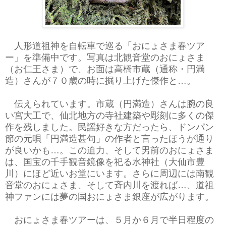
人形道祖神を自転車で巡る「おにょさま春ツア
ー」を準備中です。写真は北観音堂のおにょさま
（お仁王さま）で、お面は高橋市蔵（通称・円満
造）さんが７０歳の時に掘り上げた傑作と…。
伝えられています。市蔵（円満造）さんは腕の良
い宮大工で、仙北地方の寺社建築や彫刻に多くの傑
作を残しました。民謡好きな方だったら、ドンパン
節の元唄「円満造甚句」の作者と言ったほうが通り
が良いかも…。この迫力、そして男前のおにょさま
は、国宝の千手観音鏡像を祀る水神社（大仙市豊
川）にほど近いお堂にいます。さらに周辺には南観
音堂のおにょさま、そして斉内川を渡れば…、道祖
神ファンには夢の国おにょさま銀座が広がります。
おにょさま春ツアーは、５月か６月で半日程度の