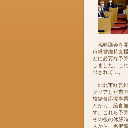
臨時議会を開
市経営維持支
どに必要な予
しました。こ
出されて…。
仙北市経営維
クリアした市
校給食応援事
とから、給食
す。これら予
その後の休憩
人から、黒沢