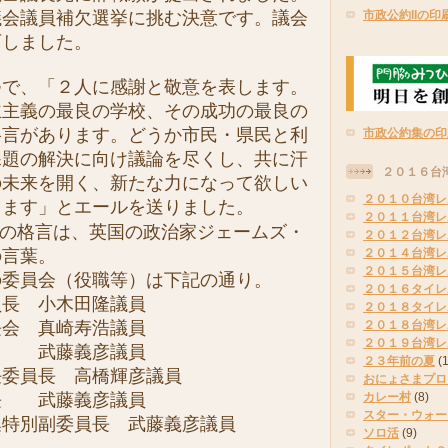
市政公約IIの印
議会議員補欠選挙に挑む決意です。議会
可しました。
で、「２人に感謝と敬意を表します。
主主義の最良の学校、その成功の最良の
格言があります。どうか市民・県民と利
市政公約集の印
課題の解決に向け議論を尽くし、共に汗
２０１６台
の未来を開く、新たな力になって欲しい
２０１０台湾レ
します」とエールを送りました。
２０１１台湾レ
～の格言は、英国の政治家ジェームズ・
２０１２台湾レ
の言葉。
２０１４台湾レ
２０１５台湾レ
の委員会（役職等）は下記の通り。
２０１６タイレ
員長 小木田隆議員
２０１８タイレ
会 真崎寿浩議員
２０１８台湾レ
２０１９台湾レ
武藤義彦議員
２３年前の夏
(
任委員長 高橋輝彦議員
おにょさまプロ
 武藤義彦議員
カレー村
(8)
スター・ウォー
集特別副委員長 武藤義彦議員
ソロ活
(9)