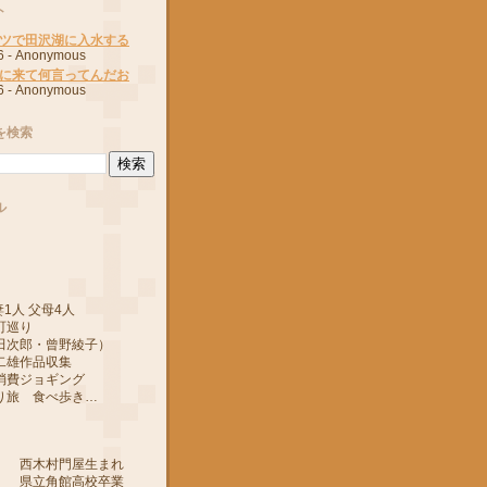
ト
ツで田沢湖に入水する
6
- Anonymous
に来て何言ってんだお
6
- Anonymous
を検索
ル
1人 父母4人
町巡り
郎・曾野綾子）
作品収集
ジョギング
 食べ歩き…
 西木村門屋生まれ
 県立角館高校卒業