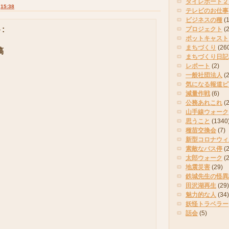
タイレポート２
:
15:38
テレビのお仕事
ビジネスの種
(
:
プロジェクト
(
ポットキャスト
まちづくり
(26
稿
まちづくり日記
レポート
(2)
一般社団法人
(
気になる報道ピ
減量作戦
(6)
公務あれこれ
(
山手線ウォーク
思うこと
(1340
種苗交換会
(7)
新型コロナウィ
素敵なバス停
(2
太郎ウォーク
(
地震災害
(29)
鉄城先生の怪異
田沢湖再生
(29)
魅力的な人
(34)
妖怪トラベラー
話会
(5)