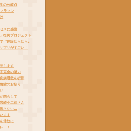
生の分岐点
湖マラソン
け
セスに感謝！
」復興プロジェクト
で〝体験ゆらゆら〟
サプリがすごい！
開します
不完全の魅力
疫病退散を祈願
角館のお祭り
い！
が閉会して
岩崎小二郎さん
逃さない…
います
を休校に
レ！！