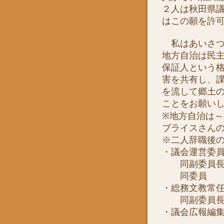
２人は秋田県
はこの願を許
私はあいさつ
地方自治は民
保証人という
害を共有し、
を流して郷土
ことをお願い
※地方自治は
ブライスさん
※二人辞職後
・議会運営委
同副委員長
同委員 
・総務文教常
同副委員長
・議会広報編