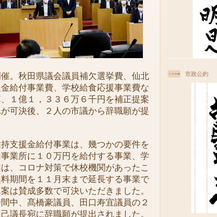
市政公約
催。秋田県議会議員補欠選挙費、仙北
援金給付事業費、学校給食応援事業費な
算、１億１，３３６万６千円を補正提案
れが可決後、２人の市議から辞職願が提
持支援金給付事業は、幾つかの要件を
内事業所に１０万円を給付する事業、学
業は、コロナ対策で休校機関があったこ
無料期間を１１月末まで延長する事業で
算案は賛成多数で可決いただきました。
時間中、髙橋豪議員、田口寿宜議員の２
龍己議長宛に辞職願が提出されました。