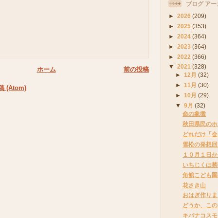
ブログ アー
►
2026
(209)
►
2025
(353)
►
2024
(364)
►
2023
(364)
►
2022
(366)
▼
2021
(328)
ホーム
前の投稿
►
12月
(32)
►
11月
(30)
(Atom)
►
10月
(29)
▼
9月
(32)
命の象徴
秋田県民のホ
どれだけ「会
雪松の発想回
１０月１日か
いちじくは禁
角館こども園
花さき山
おはぎ作りま
どうか、この
キバナコスモ