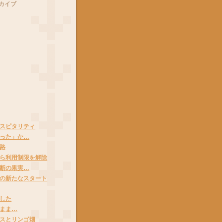
カイブ
スピタリティ
った」か…
路
ら利用制限を解除
断の果実…
の新たなスタート
した
まま…
スとリンゴ畑