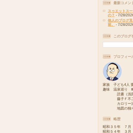
最新コメン
スゥエットスー
の？
- 7/28/202
他人のブログ見
前。
- 7/28/202
このブログ
プロフィー
家族 子ども4人 妻
趣味 温泉巡り 
読書（浅田次
藤子Ｆ不二雄
カロリー消費
地図の独り旅
略歴
昭和３５年 ７月
昭和５４年 ３月