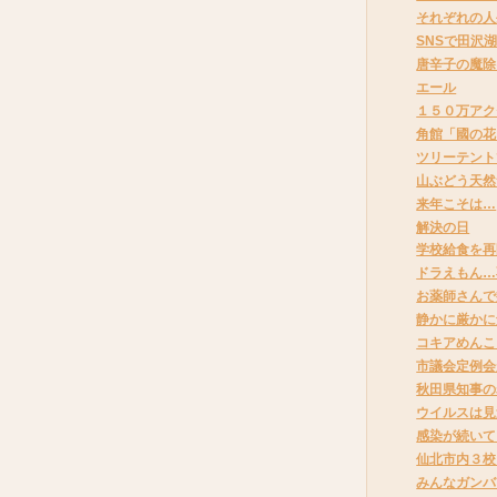
それぞれの人
SNSで田沢
唐辛子の魔除
エール
１５０万アク
角館「國の花
ツリーテント
山ぶどう天然
来年こそは…
解決の日
学校給食を再
ドラえもん…
お薬師さんで
静かに厳かに
コキアめんこ
市議会定例会
秋田県知事の
ウイルスは見
感染が続いて
仙北市内３校
みんなガンバ